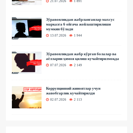
21.07.2026
1 891
Зўравонликдан жабрланганлар махсус
марказга 6 ойгача жойлаштирилиши
мумкин бўлади
13.07.2026
1 944
Зўравонликдан жабр кўрган болалар ва
аёлларни ҳимоя қилиш кучайтирилмоқда
07.07.2026
2 149
Коррупциявий жиноятлар учун
жавобгарлик кучайтирилди
02.07.2026
2 113