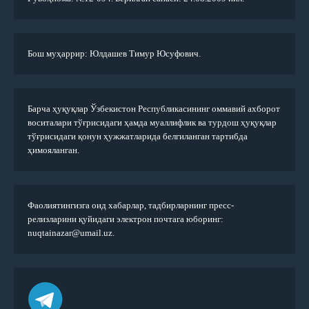
Бош муҳаррир: Юлдашев Тимур Юсуфович.
Барча ҳуқуқлар Ўзбекистон Республикасининг оммавий ахборот
воситалари тўғрисидаги ҳамда муаллифлик ва турдош ҳуқуқлар
тўғрисидаги қонун ҳужжатларида белгиланган тартибда
ҳимояланган.
Фаолиятингизга оид хабарлар, тадбирларнинг пресс-
релизларини қуйидаги электрон почтага юборинг:
nuqtainazar@umail.uz.