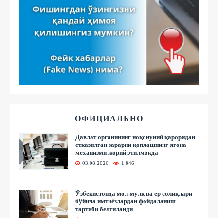
ОФИЦИАЛЬНО
Давлат органининг ноқонуний қароридан
етказилган зарарни қоплашнинг ягона
механизми жорий этилмоқда
03.08.2026
1 846
Ўзбекистонда мол-мулк ва ер солиқлари
бўйича имтиёзлардан фойдаланиш
тартиби белгиланди