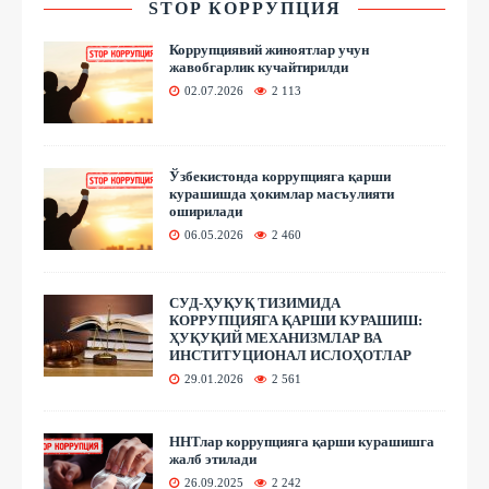
STOP КОРРУПЦИЯ
Коррупциявий жиноятлар учун
жавобгарлик кучайтирилди
02.07.2026
2 113
Ўзбекистонда коррупцияга қарши
курашишда ҳокимлар масъулияти
оширилади
06.05.2026
2 460
СУД-ҲУҚУҚ ТИЗИМИДА
КОРРУПЦИЯГА ҚАРШИ КУРАШИШ:
ҲУҚУҚИЙ МЕХАНИЗМЛАР ВА
ИНСТИТУЦИОНАЛ ИСЛОҲОТЛАР
29.01.2026
2 561
ННТлар коррупцияга қарши курашишга
жалб этилади
26.09.2025
2 242