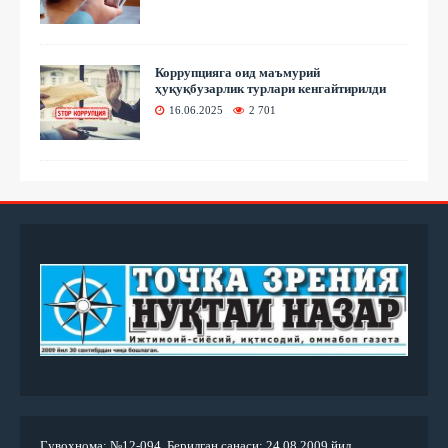
Коррупцияга оид маъмурий
ҳуқуқбузарлик турлари кенгайтирилди
16.06.2025
2 701
Гувоҳнома: №12-094. Берилган санаси: 24.08.2009 йил.