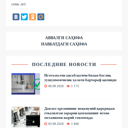
семь лет.
АВВАЛГИ САҲИФА
НАВБАТДАГИ САҲИФА
ПОСЛЕДНИЕ НОВОСТИ
Истеъмолчи ҳисоблагичи билан боғлиқ
тушунмовчилик ҳолати бартараф қилинди
06.08.2026
1 173
Давлат органининг ноқонуний қароридан
етказилган зарарни қоплашнинг ягона
механизми жорий этилмоқда
03.08.2026
1 846