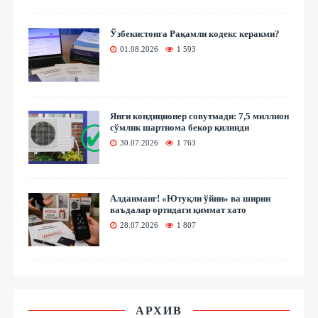
Ўзбекистонга Рақамли кодекс керакми?
01.08.2026
1 593
Янги кондиционер совутмади: 7,5 миллион
сўмлик шартнома бекор қилинди
30.07.2026
1 763
Алданманг! «Ютуқли ўйин» ва ширин
ваъдалар ортидаги қиммат хато
28.07.2026
1 807
АРХИВ