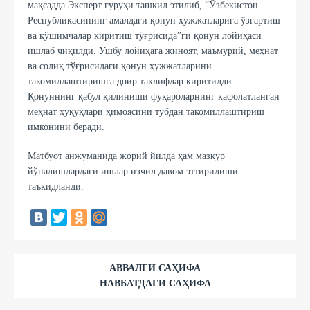
мақсадда Эксперт гуруҳи ташкил этилиб, “Ўзбекистон
Республикасининг амалдаги қонун ҳужжатларига ўзгартиш
ва қўшимчалар киритиш тўғрисида”ги қонун лойиҳаси
ишлаб чиқилди. Ушбу лойиҳага жиноят, маъмурий, меҳнат
ва солиқ тўғрисидаги қонун ҳужжатларини
такомиллаштиришга доир таклифлар киритилди.
Қонуннинг қабул қилиниши фуқароларнинг кафолатланган
меҳнат ҳуқуқлари ҳимоясини тубдан такомиллаштириш
имконини беради.
Матбуот анжуманида жорий йилда ҳам мазкур
йўналишлардаги ишлар изчил давом эттирилиши
таъкидланди.
АВВАЛГИ САҲИФА
НАВБАТДАГИ САҲИФА