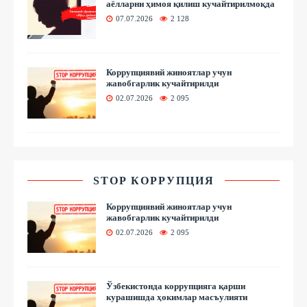
аёлларни ҳимоя қилиш кучайтирилмоқда
07.07.2026
2 128
Коррупциявий жиноятлар учун
жавобгарлик кучайтирилди
02.07.2026
2 095
STOP КОРРУПЦИЯ
Коррупциявий жиноятлар учун
жавобгарлик кучайтирилди
02.07.2026
2 095
Ўзбекистонда коррупцияга қарши
курашишда ҳокимлар масъулияти