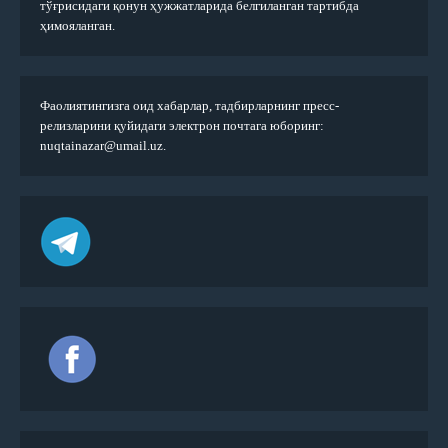
тўғрисидаги қонун ҳужжатларида белгиланган тартибда
ҳимояланган.
Фаолиятингизга оид хабарлар, тадбирларнинг пресс-
релизларини қуйидаги электрон почтага юборинг:
nuqtainazar@umail.uz.