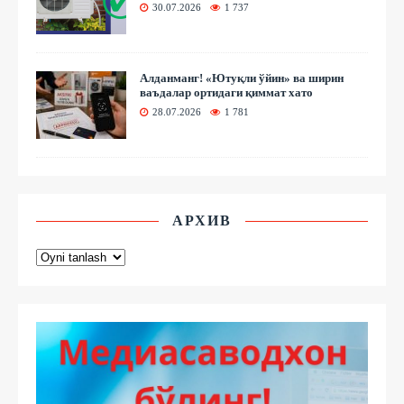
30.07.2026
1 737
Алданманг! «Ютуқли ўйин» ва ширин
ваъдалар ортидаги қиммат хато
28.07.2026
1 781
АРХИВ