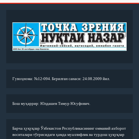
Гувоҳнома: №12-094. Берилган санаси: 24.08.2009 йил.
Бош муҳаррир: Юлдашев Тимур Юсуфович.
Барча ҳуқуқлар Ўзбекистон Республикасининг оммавий ахборот
воситалари тўғрисидаги ҳамда муаллифлик ва турдош ҳуқуқлар