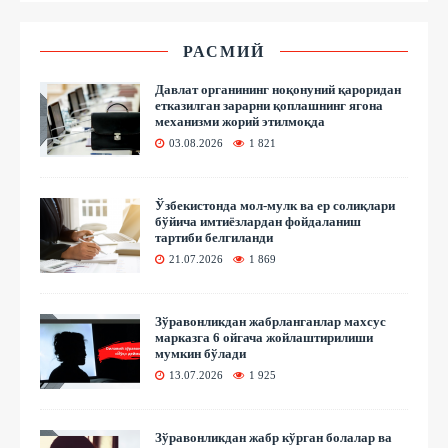
РАСМИЙ
Давлат органининг ноқонуний қароридан
етказилган зарарни қоплашнинг ягона
механизми жорий этилмоқда
03.08.2026
1 821
Ўзбекистонда мол-мулк ва ер солиқлари
бўйича имтиёзлардан фойдаланиш
тартиби белгиланди
21.07.2026
1 869
Зўравонликдан жабрланганлар махсус
марказга 6 ойгача жойлаштирилиши
мумкин бўлади
13.07.2026
1 925
Зўравонликдан жабр кўрган болалар ва