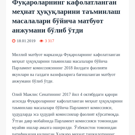
Фуқароларнинг кафолатланган
меҳнат ҳуқуқларини таъминлаш
масалалари бўйича матбуот
анжумани бўлиб ўтди
18.01.2019
3 317
Миллий матбуот марказида Фуқароларнинг кафолатланган
меҳнат ҳуқуқларини таъминлаш масалалари бўйича
Парламент комиссиясининг 2018 йилдаги фаолияти
якунлари ва галдаги вазифаларига бағишланган матбуот
анжумани бўлиб ўтди.
Олий Мажлис Сенатининг 2017 йил 4 октябрдаги қарори
асосида Фуқароларнинг кафолатланган меҳнат ҳуқуқларини
таъминлаш масалалари бўйича Парламент комиссияси,
ҳудудларда эса ҳудудий комиссиялар фаолият кўрсатмоқда.
Ўтган давр мобайнида Парламент комиссияси томонидан
муайян ишлар амалга оширилди. Ўзбекистон томонидан
ратификация қилинган Халқаро меҳнат ташкилотининг