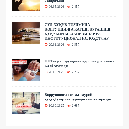
оширилади
06.05.2026
2 457
СУД-ҲУҚУҚ ТИЗИМИДА
КОРРУПЦИЯГА ҚАРШИ КУРАШИШ:
ҲУҚУҚИЙ МЕХАНИЗМЛАР ВА
ИНСТИТУЦИОНАЛ ИСЛОҲОТЛАР
29.01.2026
2 557
ННТлар коррупцияга қарши курашишга
жалб этилади
26.09.2025
2 237
Коррупцияга оид маъмурий
ҳуқуқбузарлик турлари кенгайтирилди
16.06.2025
2 697