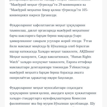
“Мажбурий меҳнат тўғрисида”ги 29-конвенцияси ва
“Мажбурий меҳнатни бекор қилиш тўғрисида”ги 105-
конвенцияси ижроси ўрганилди.
Фуқароларнинг кафолатланган меҳнат ҳуқуқларини
таъминлаш, давлат органларида мажбурий меҳнатнинг
барча шаклларига барҳам бериш мақсадида ўзаро
ҳамкорликнинг самарали усуллари жорий этилди. Ўтган
йили мамлакат миқёсида бу йўналишда олиб борилган
ишлар натижасида Халқаро меҳнат ташкилоти, АҚШнинг
Меҳнат вазирлиги, Савдо ваколатхонаси, “Human Rights
Watch” халқаро ноҳукумат ташкилоти, Европа иттифоқи
мамлакатлари делегациялари томонидан Ўзбекистонда
мажбурий меҳнатга барҳам бериш борасида амалга
оширилаётган ҳаракатлар юқори баҳоланди.
Фуқароларнинг меҳнат муносабатлари соҳасидаги
ҳуқуқларини ҳимоя қилиш, амалдаги қонун ҳужжатларини
халқаро стандартларга мувофиқлаштириш Комиссия
фаолиятининг яна бир муҳим йўналиши ҳисобланади. Шу