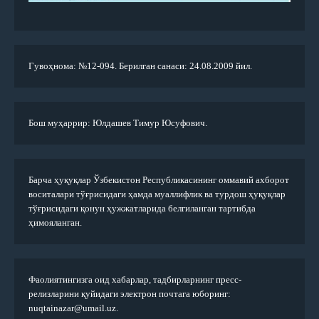
Гувоҳнома: №12-094. Берилган санаси: 24.08.2009 йил.
Бош муҳаррир: Юлдашев Тимур Юсуфович.
Барча ҳуқуқлар Ўзбекистон Республикасининг оммавий ахборот
воситалари тўғрисидаги ҳамда муаллифлик ва турдош ҳуқуқлар
тўғрисидаги қонун ҳужжатларида белгиланган тартибда
ҳимояланган.
Фаолиятингизга оид хабарлар, тадбирларнинг пресс-
релизларини қуйидаги электрон почтага юборинг:
nuqtainazar@umail.uz.