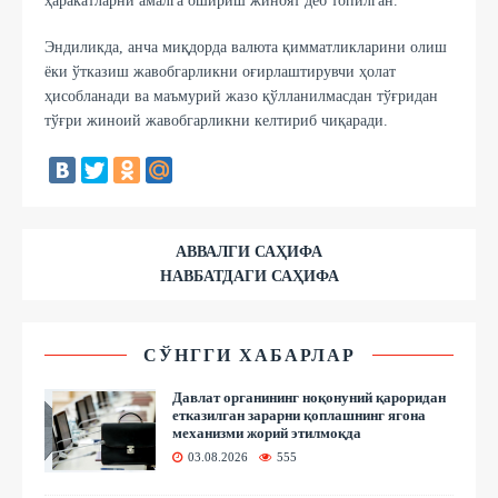
ҳаракатларни амалга ошириш жиноят деб топилган.
Эндиликда, анча миқдорда валюта қимматликларини олиш
ёки ўтказиш жавобгарликни оғирлаштирувчи ҳолат
ҳисобланади ва маъмурий жазо қўлланилмасдан тўғридан
тўғри жиноий жавобгарликни келтириб чиқаради.
АВВАЛГИ САҲИФА
НАВБАТДАГИ САҲИФА
СЎНГГИ ХАБАРЛАР
Давлат органининг ноқонуний қароридан
етказилган зарарни қоплашнинг ягона
механизми жорий этилмоқда
03.08.2026
555