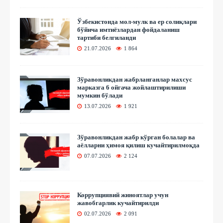
Ўзбекистонда мол-мулк ва ер солиқлари
бўйича имтиёзлардан фойдаланиш
тартиби белгиланди
21.07.2026
1 864
Зўравонликдан жабрланганлар махсус
марказга 6 ойгача жойлаштирилиши
мумкин бўлади
13.07.2026
1 921
Зўравонликдан жабр кўрган болалар ва
аёлларни ҳимоя қилиш кучайтирилмоқда
07.07.2026
2 124
Коррупциявий жиноятлар учун
жавобгарлик кучайтирилди
02.07.2026
2 091