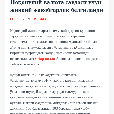
Ноқонуний валюта савдоси учун
жиноий жавобгарлик белгиланди
17.01.2019
3 443
Иқтисодий жиноятларга ва оммавий қирғин қуролини
тарқатишни молиялаштиришга қарши курашиш
механизмлари такомиллаштирилиши муносабати билан
айрим қонун ҳужжатларига ўзгартиш ва қўшимчалар
киритиш тўғрисидаги қонун президент томонидан
имзоланди, дея
хабар қилди
Адлия вазирлигининг расмий
Telegram-каналида.
Қонун билан Жиноят кодексига киритилган
ўзгартиришларга мувофиқ, валюта қимматликларини
миқдоридан қатъи назар қонунга хилоф равишда олиш ёки
ўтказиши шундай ҳаракатлар учун маъмурий жазо
қўлланилганидан кейин жиноий жавобгарликка сабаб
бўлади. Илгари фақат анча миқдорда (энг кам ойлик иш
ҳақининг 100 бараваридан 300 бараваригача) ушбу