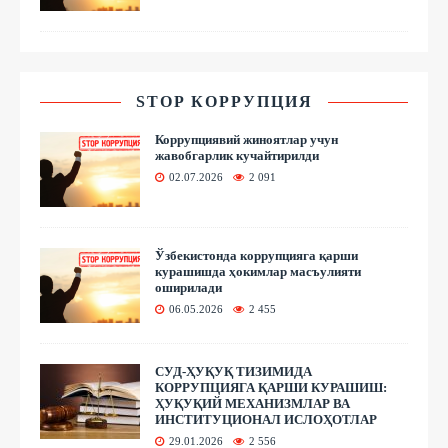
STOP КОРРУПЦИЯ
Коррупциявий жиноятлар учун
жавобгарлик кучайтирилди
02.07.2026
2 091
Ўзбекистонда коррупцияга қарши
курашишда ҳокимлар масъулияти
оширилади
06.05.2026
2 455
СУД-ҲУҚУҚ ТИЗИМИДА
КОРРУПЦИЯГА ҚАРШИ КУРАШИШ:
ҲУҚУҚИЙ МЕХАНИЗМЛАР ВА
ИНСТИТУЦИОНАЛ ИСЛОҲОТЛАР
29.01.2026
2 556