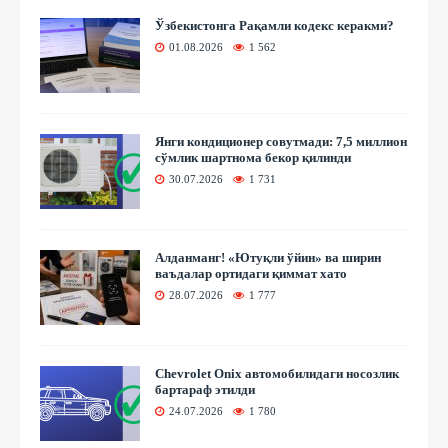
Ўзбекистонга Рақамли кодекс керакми?
01.08.2026
1 562
Янги кондиционер совутмади: 7,5 миллион
сўмлик шартнома бекор қилинди
30.07.2026
1 731
Алданманг! «Ютуқли ўйин» ва ширин
ваъдалар ортидаги қиммат хато
28.07.2026
1 777
Chevrolet Onix автомобилидаги носозлик
бартараф этилди
24.07.2026
1 780