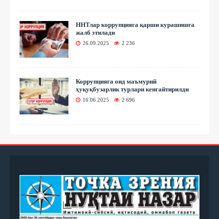
ННТлар коррупцияга қарши курашишга
жалб этилади
26.09.2025
2 236
Коррупцияга оид маъмурий
ҳуқуқбузарлик турлари кенгайтирилди
16.06.2025
2 696