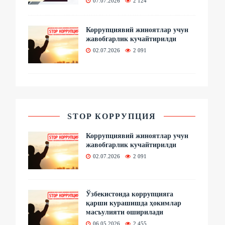
07.07.2026
2 124
Коррупциявий жиноятлар учун
жавобгарлик кучайтирилди
02.07.2026
2 091
STOP КОРРУПЦИЯ
Коррупциявий жиноятлар учун
жавобгарлик кучайтирилди
02.07.2026
2 091
Ўзбекистонда коррупцияга
қарши курашишда ҳокимлар
масъулияти оширилади
06.05.2026
2 455