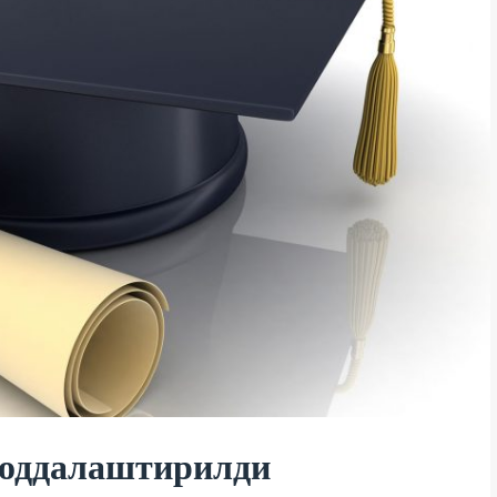
соддалаштирилди