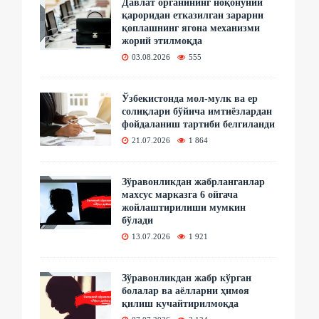
Давлат органининг ноқонуний
қароридан етказилган зарарни
қоплашнинг ягона механизми
жорий этилмоқда
03.08.2026
555
Ўзбекистонда мол-мулк ва ер
солиқлари бўйича имтиёзлардан
фойдаланиш тартиби белгиланди
21.07.2026
1 864
Зўравонликдан жабрланганлар
махсус марказга 6 ойгача
жойлаштирилиши мумкин
бўлади
13.07.2026
1 921
Зўравонликдан жабр кўрган
болалар ва аёлларни ҳимоя
қилиш кучайтирилмоқда