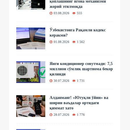
қоплашнинг ягона механизми
жорий этилмоқда
03.08.2026
555
Ўзбекистонга Рақамли кодекс
керакми?
01.08.2026
1 562
Янги кондиционер совутмади: 7,5
миллион сўмлик шартнома бекор
қилинди
30.07.2026
1 731
Алданманг! «Ютуқли ўйин» ва
ширин ваъдалар ортидаги
қиммат хато
28.07.2026
1 776