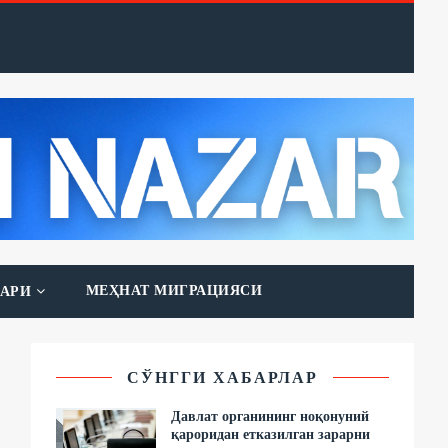
МЕҲНАТ МИГРАЦИЯСИ
АРИ
СЎНГГИ ХАБАРЛАР
Давлат органининг ноқонуний
қароридан етказилган зарарни