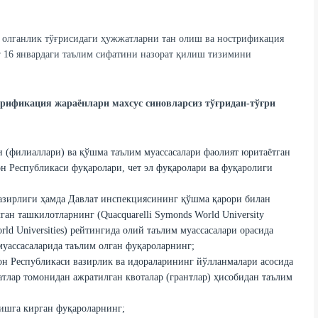
м олганлик тўғрисидаги ҳужжатларни тан олиш ва нострификация
 16 январдаги таълим сифатини назорат қилиш тизимини
рификация жараёнлари махсус синовларсиз тўғридан-тўғри
 (филиаллари) ва қўшма таълим муассасалари фаолият юритаётган
н Республикаси фуқаролари, чет эл фуқаролари ва фуқаролиги
вазирлиги ҳамда Давлат инспекциясининг қўшма қарори билан
ган ташкилотларнинг (Quacquarelli Symonds World University
orld Universities) рейтингида олий таълим муассасалари орасида
уассасаларида таълим олган фуқароларнинг;
он Республикаси вазирлик ва идораларининг йўлланмалари асосида
тлар томонидан ажратилган квоталар (грантлар) ҳисобидан таълим
қишга кирган фуқароларнинг;