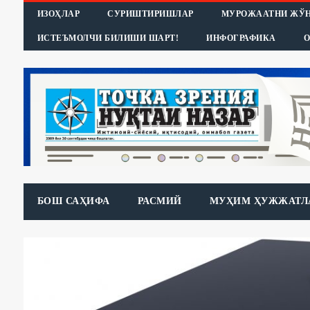
ИЗОҲЛАР
СУРИШТИРИШЛАР
МУРОЖААТНИ ЖЎ
ИСТЕЪМОЛЧИ БИЛИШИ ШАРТ!
ИНФОГРАФИКА
О
БОШ САҲИФА
РАСМИЙ
МУҲИМ ҲУЖЖАТЛ