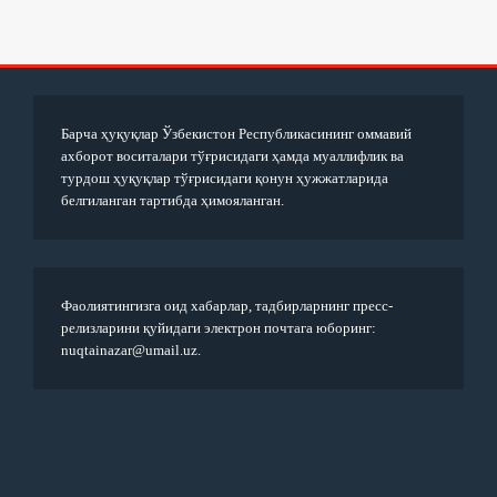
Барча ҳуқуқлар Ўзбекистон Республикасининг оммавий
ахборот воситалари тўғрисидаги ҳамда муаллифлик ва
турдош ҳуқуқлар тўғрисидаги қонун ҳужжатларида
белгиланган тартибда ҳимояланган.
Фаолиятингизга оид хабарлар, тадбирларнинг пресс-
релизларини қуйидаги электрон почтага юборинг:
nuqtainazar@umail.uz.