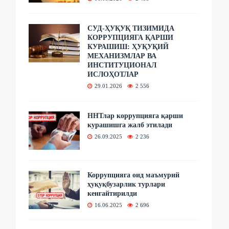
СУД-ҲУҚУҚ ТИЗИМИДА
КОРРУПЦИЯГА ҚАРШИ
КУРАШИШ: ҲУҚУҚИЙ
МЕХАНИЗМЛАР ВА
ИНСТИТУЦИОНАЛ
ИСЛОҲОТЛАР
29.01.2026
2 556
ННТлар коррупцияга қарши
курашишга жалб этилади
26.09.2025
2 236
Коррупцияга оид маъмурий
ҳуқуқбузарлик турлари
кенгайтирилди
16.06.2025
2 696