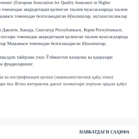
нг (European Association for Quality Assurance in Higher
р томонидан аккредитация қилинган таълим муассасаларида таълим
ҳкамаси томонидан белгиланадиган йўналишлар, мутахассисликлар
Давлати, Канада, Сингапур Республикаси, Корея Республикаси,
илотлари томонидан аккредитация қилинган таълим муассасаларида
рлар Маҳкамаси томонидан белгиланадиган йўналишлар,
ақсадли тайёрлаш учун Ўзбекистон вазирлик ва идоралари
ан фуқароларнинг.
иш ва нострификация қилиш (эквивалентлигини қайд этиш)
ри ёки Ягона интерактив давлат хизматлари портали орқали қабул
НАВБАТДАГИ САҲИФА