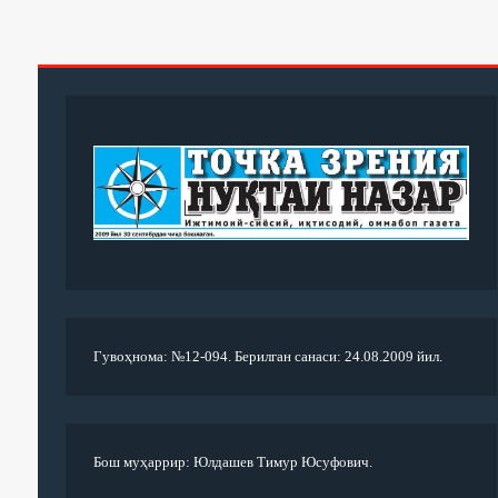
Гувоҳнома: №12-094. Берилган санаси: 24.08.2009 йил.
Бош муҳаррир: Юлдашев Тимур Юсуфович.