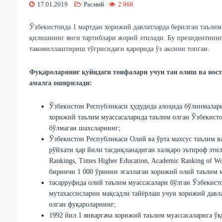
17.01.2019
Расмий
2 968
Ўзбекистонда 1 мартдан хорижий давлатларда берилган таъли
қилишнинг янги тартиблари жорий этилади. Бу президентнинг
такомиллаштириш тўғрисидаги қарорида ўз аксини топган.
Фуқароларнинг қуйидаги тоифалари учун тан олиш ва ност
амалга оширилади:
Ўзбекистон Республикаси ҳудудида алоҳида бўлинмалари
хорижий таълим муассасаларида таълим олган Ўзбекисто
бўлмаган шахсларнинг;
Ўзбекистон Республикаси Олий ва ўрта махсус таълим 
рўйхати ҳар йили тасдиқланадиган халқаро эътироф этил
Rankings, Times Higher Education, Academic Ranking of W
биринчи 1 000 ўринни эгаллаган хорижий олий таълим м
тасарруфида олий таълим муассасалари бўлган Ўзбекист
мутахассисларни мақсадли тайёрлаш учун хорижий давла
олган фуқароларнинг;
1992 йил 1 январгача хорижий таълим муассасаларига ў