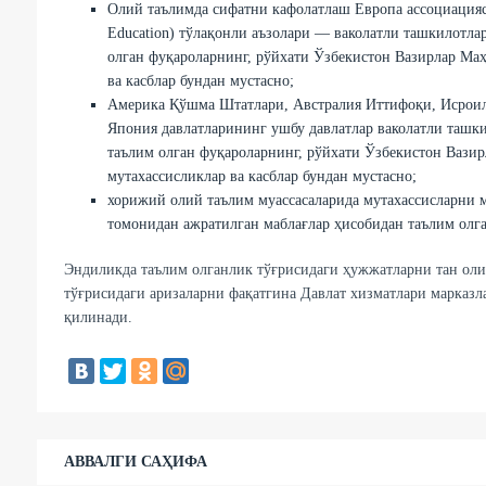
Олий таълимда сифатни кафолатлаш Европа ассоциациясини
Education) тўлақонли аъзолари — ваколатли ташкилотла
олган фуқароларнинг, рўйхати Ўзбекистон Вазирлар Ма
ва касблар бундан мустасно;
Америка Қўшма Штатлари, Австралия Иттифоқи, Исроил 
Япония давлатларининг ушбу давлатлар ваколатли ташк
таълим олган фуқароларнинг, рўйхати Ўзбекистон Вази
мутахассисликлар ва касблар бундан мустасно;
хорижий олий таълим муассасаларида мутахассисларни м
томонидан ажратилган маблағлар ҳисобидан таълим олг
Эндиликда таълим олганлик тўғрисидаги ҳужжатларни тан ол
тўғрисидаги аризаларни фақатгина Давлат хизматлари марказла
қилинади.
АВВАЛГИ САҲИФА