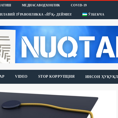
НАТИШ
МЕДИАСАВОДХОНЛИК
COVID-19
ИЛАВИЙ ЗЎРАВОНЛИККА «ЙЎҚ» ДЕЙМИЗ!
ЎЗБЕКЧА
АР
VIDEO
STOP КОРРУПЦИЯ
ИНСОН ҲУҚУҚЛ