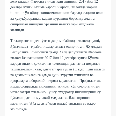
депутатлари Фарғона вилоят Кенгашининг 2017 йил 12
декабрь кунги Қўшма қарори ижроси, вилоятда жорий
йилнинг ўн ойида жиноятчиликнинг барвақт олдини олиш
ва ҳуқуқбузарликка қарши курашиш борасида амалга
оширилган ишларни ўрганиш натижалари муҳокама
қилинди.
Таъкидланганидек, ўтган давр мобайнида вилоятда ушбу
йўналишда муайян ишлар амалга оширилган. Жумладан
Республика Комиссияси ҳамда Халқ депутатлари Фарғона
вилоят Кенгашининг 2017 йил 12 декабрь кунги Қўшма
қарори вилоят ҳокимлиги томонидан давлат ва нодавлат
ташкилотлари, халқ депутатлари туман (шаҳар) Кенгашлари
ва ҳокимликларига ҳамда қуйи турувчи ташкилот ва
идораларга юборилиб, ижрога қаратилган. Профилактик
ишлар доирасида вилоятнинг жиноят кўп содир этилган
маҳаллалари танланиб, ушбу фуқаролар йиғинларини бу
йўналишдаги намунавий маҳаллага айлантиришга
қаратилган “йўл харита”лари ишлаб чиқилди ва ижро
этилмоқда.