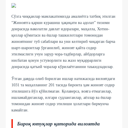
Сўзга чиққанлар мамлакатимизда амалиётга татбиқ этилган
“Жиноятга қарши курашиш ҳақиқати ва адолат” тизими
доирасида ваколатли давлат идоралари, маҳалла, Хотин-
қизлар қўмитаси ва ёшлар ташкилотлари томонидан
жиноятнинг туб сабаблари ва уни келтириб чиқарган барча
шарт-шароитлар ўрганилиб, жиноят қайта содир
этилмаслиги учун зарур чора-тадбирлар, айбдорларга
нисбатан қонун устуворлиги ва жазо муқаррарлиги
доирасида қатъий чоралар кўрилаётганини таъкидладилар.
Ўтган даврда олиб борилган ишлар натижасида вилоятдаги
1031 та маҳалланинг 201 тасида биронта ҳам жиноят содир
этилишига йўл қўйилмаган. Қолаверса, вояга етмаганлар,
ишламайдиганлар, илгари судланганлар, аёллар ва ёшлар
томонидан жиноят содир этилиши ҳолатлари бирмунча
камайган.
Бироқ ютуқлар қаторида вилоятда