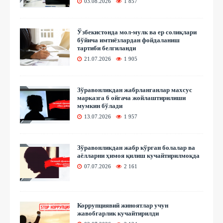
03.08.2026
1 857
Ўзбекистонда мол-мулк ва ер солиқлари
бўйича имтиёзлардан фойдаланиш
тартиби белгиланди
21.07.2026
1 905
Зўравонликдан жабрланганлар махсус
марказга 6 ойгача жойлаштирилиши
мумкин бўлади
13.07.2026
1 957
Зўравонликдан жабр кўрган болалар ва
аёлларни ҳимоя қилиш кучайтирилмоқда
07.07.2026
2 161
Коррупциявий жиноятлар учун
жавобгарлик кучайтирилди