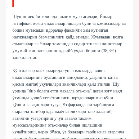
Шунингдек йиғилишда таълим муассасалари, Ёшлар
иттифоқи, вояга етмаганлар ишлари бўйича комиссиялар ва
бошқа мутасадди идоралар фаолияти ҳам кутилган
натижаларни бермаганлиги қайд этилди. Жумладан, вояга
етмаганлар ва ёшлар томонидан содир этилган жиноятлар
умумий жиноятларнинг қарийб учдан бирини (38,3%)
ташкил этган.
Кўнгилочар масканларида тунги вақтларда вояга
етмаганларнинг бўлганлиги аниқланиб, уларнинг катта
қисми мактаб ўқувчилари эканликлари қайд этилди. Шу
ўринда “бир болага етти маҳалла ота-она” деган эзгу нақл
ўтмишда қолиб кетаётганлиги, юртдошларимиз қўни-
қўшни ва яқинлари тугул, ўз фарзандлари тарбиясига
етарлича эътибор қаратмаётганликлари таъкидланиб,
вазиятни ўзгартириш учун аввало таълим
муассасаларининг ота-оналар билан ишлашини
кучайтириш, керак бўлса, ўз болалари тарбиясига етарлича
аҳамият бермаётганларга нисбатан зарур таъсир чораларини