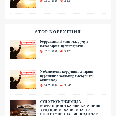
02.07.2026
2 124
STOP КОРРУПЦИЯ
Коррупциявий жиноятлар учун
жавобгарлик кучайтирилди
02.07.2026
2 124
Ўзбекистонда коррупцияга қарши
курашишда ҳокимлар масъулияти
оширилади
06.05.2026
2 465
СУД-ҲУҚУҚ ТИЗИМИДА
КОРРУПЦИЯГА ҚАРШИ КУРАШИШ:
ҲУҚУҚИЙ МЕХАНИЗМЛАР ВА
ИНСТИТУЦИОНАЛ ИСЛОҲОТЛАР