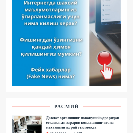
РАСМИЙ
Давлат органининг ноқонуний қароридан
етказилган зарарни қоплашнинг ягона
механизми жорий этилмоқда