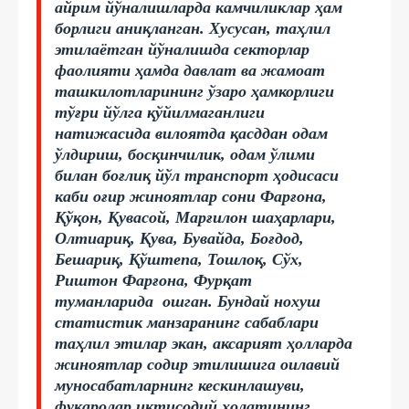
айрим йўналишларда камчиликлар ҳам
борлиги аниқланган. Хусусан, таҳлил
этилаётган йўналишда секторлар
фаолияти ҳамда давлат ва жамоат
ташкилотларининг ўзаро ҳамкорлиги
тўғри йўлга қўйилмаганлиги
натижасида вилоятда қасддан одам
ўлдириш, босқинчилик, одам ўлими
билан боғлиқ йўл транспорт ҳодисаси
каби оғир жиноятлар сони Фарғона,
Қўқон, Қувасой, Марғилон шаҳарлари,
Олтиариқ, Қува, Бувайда, Боғдод,
Бешариқ, Қўштепа, Тошлоқ, Сўх,
Риштон Фарғона, Фурқат
туманларида ошган. Бундай нохуш
статистик манзаранинг сабаблари
таҳлил этилар экан, аксарият ҳолларда
жиноятлар содир этилишига оилавий
муносабатларнинг кескинлашуви,
фуқаролар иқтисодий ҳолатининг