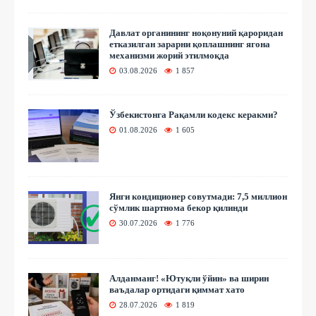
Давлат органининг ноқонуний қароридан
етказилган зарарни қоплашнинг ягона
механизми жорий этилмоқда
03.08.2026
1 857
Ўзбекистонга Рақамли кодекс керакми?
01.08.2026
1 605
Янги кондиционер совутмади: 7,5 миллион
сўмлик шартнома бекор қилинди
30.07.2026
1 776
Алданманг! «Ютуқли ўйин» ва ширин
ваъдалар ортидаги қиммат хато
28.07.2026
1 819