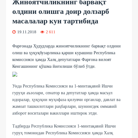
Жиноятчиликнинг барвақт
олдини олишга доир долзарб
масалалар кун тартибида
19.11.2018
2 611
Фарғонада Ҳудудларда жиноятчиликнинг барвақт олдини
олиш ва ҳуқуқбузарликка қарши курашиш Республика
комиссияси ҳамда Халқ депутатлари Фарғона вилоят
Кенгашининг қўшма йиғилиши бўлиб ўтди.
Унда Республика Комиссияси ва 1-минтақавий Ишчи
гуруҳи аъзолари, сенатор ва депутатлар ҳамда масъул
идоралар, ҳуқуқни муҳофаза қилувчи органлар, давлат ва
жамоат ташкилотлари раҳбарлари, шунингдек оммавий
ахборот воситалари вакиллари иштирок этди.
Тадбирда Республика Комиссияси 1-минтақавий Ишчи
гуруҳ томонидан Республика Комиссияси ҳамда Халқ