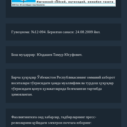
Гувоҳнома: №12-094. Берилган санаси: 24.08.2009 йил.
Бош муҳаррир: Юлдашев Тимур Юсуфович.
Барча ҳуқуқлар Ўзбекистон Республикасининг оммавий ахборот
воситалари тўғрисидаги ҳамда муаллифлик ва турдош ҳуқуқлар
тўғрисидаги қонун ҳужжатларида белгиланган тартибда
ҳимояланган.
Фаолиятингизга оид хабарлар, тадбирларнинг пресс-
релизларини қуйидаги электрон почтага юборинг: