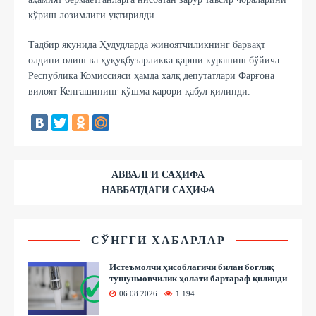
кўриш лозимлиги уқтирилди.
Тадбир якунида Ҳудудларда жиноятчиликнинг барвақт
олдини олиш ва ҳуқуқбузарликка қарши курашиш бўйича
Республика Комиссияси ҳамда халқ депутатлари Фарғона
вилоят Кенгашининг қўшма қарори қабул қилинди.
АВВАЛГИ САҲИФА
НАВБАТДАГИ САҲИФА
СЎНГГИ ХАБАРЛАР
Истеъмолчи ҳисоблагичи билан боғлиқ
тушунмовчилик ҳолати бартараф қилинди
06.08.2026
1 194