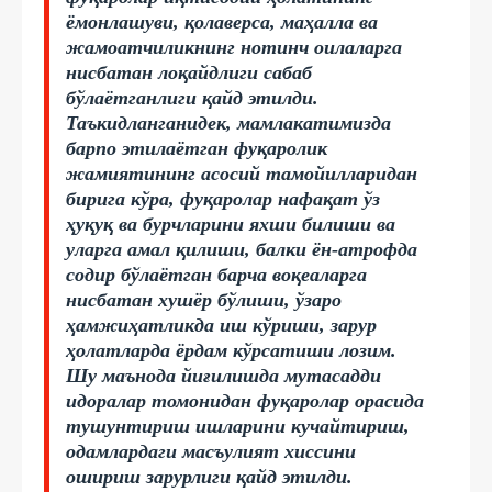
ёмонлашуви, қолаверса, маҳалла ва
жамоатчиликнинг нотинч оилаларга
нисбатан лоқайдлиги сабаб
бўлаётганлиги қайд этилди.
Таъкидланганидек, мамлакатимизда
барпо этилаётган фуқаролик
жамиятининг асосий тамойилларидан
бирига кўра, фуқаролар нафақат ўз
ҳуқуқ ва бурчларини яхши билиши ва
уларга амал қилиши, балки ён-атрофда
содир бўлаётган барча воқеаларга
нисбатан хушёр бўлиши, ўзаро
ҳамжиҳатликда иш кўриши, зарур
ҳолатларда ёрдам кўрсатиши лозим.
Шу маънода йиғилишда мутасадди
идоралар томонидан фуқаролар орасида
тушунтириш ишларини кучайтириш,
одамлардаги масъулият хиссини
ошириш зарурлиги қайд этилди.