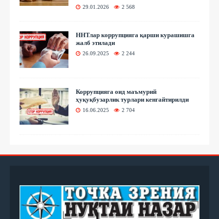
29.01.2026
2 568
ННТлар коррупцияга қарши курашишга
жалб этилади
26.09.2025
2 244
Коррупцияга оид маъмурий
ҳуқуқбузарлик турлари кенгайтирилди
16.06.2025
2 704