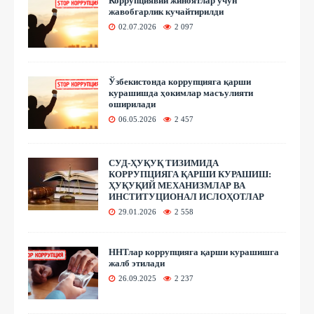
Коррупциявий жиноятлар учун
жавобгарлик кучайтирилди
02.07.2026
2 097
Ўзбекистонда коррупцияга қарши
курашишда ҳокимлар масъулияти
оширилади
06.05.2026
2 457
СУД-ҲУҚУҚ ТИЗИМИДА
КОРРУПЦИЯГА ҚАРШИ КУРАШИШ:
ҲУҚУҚИЙ МЕХАНИЗМЛАР ВА
ИНСТИТУЦИОНАЛ ИСЛОҲОТЛАР
29.01.2026
2 558
ННТлар коррупцияга қарши курашишга
жалб этилади
26.09.2025
2 237