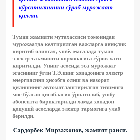
кўрсатилишини сўраб мурожаат
қилган.
Туман жамияти мутахассиси томонидан
мурожаатда келтирилган важларга аниқлик
киритиб олингач, ушбу масалада туман
электр таъминоти корхонасига сўров хати
киритилди. Унинг асосида эса мурожаат
эгасининг ўғли Т.Э.нинг хонадонига электр
энергиясини ҳисобга олиш ва назорат
қилишнинг автоматлаштирилган тизимига
мос бўлган ҳисоблагич ўрнатилиб, ушбу
абонентга бириктирилди ҳамда хонадон
қонуний асосларда электр тармоғига улаб
берилди.
Сардорбек Мирзажонов, жамият раиси.