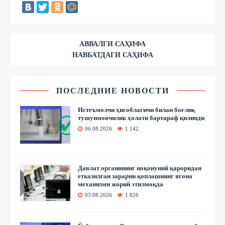
АВВАЛГИ САҲИФА
НАВБАТДАГИ САҲИФА
ПОСЛЕДНИЕ НОВОСТИ
Истеъмолчи ҳисоблагичи билан боғлиқ
тушунмовчилик ҳолати бартараф қилинди
06.08.2026
1 142
Давлат органининг ноқонуний қароридан
етказилган зарарни қоплашнинг ягона
механизми жорий этилмоқда
03.08.2026
1 826