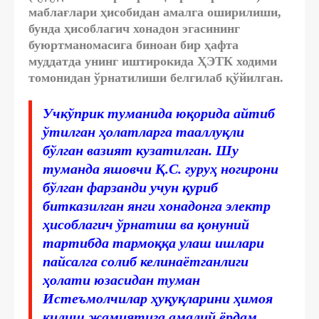
маблағлари ҳисобидан амалга оширилиши,
бунда ҳисоблагич хонадон эгасининг
буюртманомасига биноан бир ҳафта
муддатда унинг иштирокида ҲЭТК ходими
томонидан ўрнатилиши белгилаб қўйилган.
Учкўприк туманида юқорида айтиб
ўтилган ҳолатларга тааллуқли
бўлган вазият кузатилган. Шу
туманда яшовчи Қ.С. гуруҳ ногирони
бўлган фарзанди учун қуриб
битказилган янги хонадонга электр
ҳисоблагич ўрнатиш ва қонуний
тартибда тармоққа улаш ишлари
пайсалга солиб келинаётганлиги
ҳолати юзасидан туман
Истеъмолчилар ҳуқуқларини ҳимоя
қилиш жамиятига амалий ёрдам