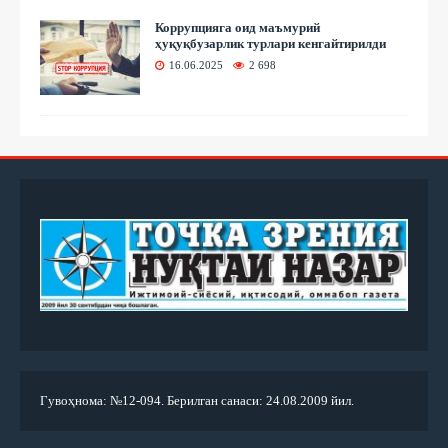
Коррупцияга оид маъмурий
ҳуқуқбузарлик турлари кенгайтирилди
16.06.2025
2 698
Гувоҳнома: №12-094. Берилган санаси: 24.08.2009 йил.