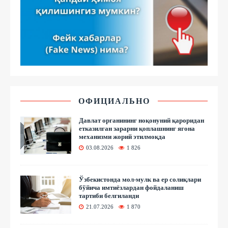
ОФИЦИАЛЬНО
Давлат органининг ноқонуний қароридан
етказилган зарарни қоплашнинг ягона
механизми жорий этилмоқда
03.08.2026
1 826
Ўзбекистонда мол-мулк ва ер солиқлари
бўйича имтиёзлардан фойдаланиш
тартиби белгиланди
21.07.2026
1 870