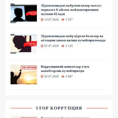
Зўравонликдан жабрланганлар махсус
марказга 6 ойгача жойлаштирилиши
мумкин бўлади
13.07.2026
1 927
Зўравонликдан жабр кўрган болалар ва
аёлларни ҳимоя қилиш кучайтирилмоқда
07.07.2026
2 129
Коррупциявий жиноятлар учун
жавобгарлик кучайтирилди
02.07.2026
2 097
STOP КОРРУПЦИЯ