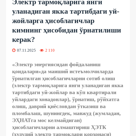
Электр тармоқларига янги
уланадиган якка тартибдаги уй-
жойларга ҳисоблагичлар
кимнинг ҳисобидан ўрнатилиши
керак?
07.11.2025
2 110
«Электр энергиясидан фойдаланиш
қоидалари»да маиший истеъмолчиларда
ўрнатилган ҳисоблагичларни сотиб олиш
(электр тармоқларига янги уланадиган якка
тартибдаги уй-жойлар ва кўп квартирали
уйлардаги хонадонлар), ўрнатиш, рўйхатга
олиш, даврий қиёсловдан ўтказиш ва
пломбалаш, шунингдек, мавжуд (жумладан,
ЭҲНАТга мос келмайдиган)
ҳисоблагичларни алмаштириш ҲЭТК
(ҳудудий электр тармоқлари корхонаси)