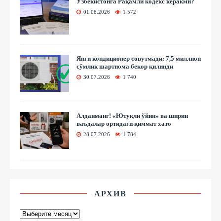
Ўзбекистонга Рақамли кодекс керакми?
01.08.2026
1 572
Янги кондиционер совутмади: 7,5 миллион
сўмлик шартнома бекор қилинди
30.07.2026
1 740
Алданманг! «Ютуқли ўйин» ва ширин
ваъдалар ортидаги қиммат хато
28.07.2026
1 784
АРХИВ