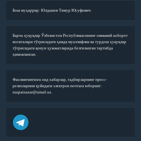
Бош муҳаррир: Юлдашев Тимур Юсуфович.
Барча ҳуқуқлар Ўзбекистон Республикасининг оммавий ахборот
воситалари тўғрисидаги ҳамда муаллифлик ва турдош ҳуқуқлар
тўғрисидаги қонун ҳужжатларида белгиланган тартибда
ҳимояланган.
Фаолиятингизга оид хабарлар, тадбирларнинг пресс-
релизларини қуйидаги электрон почтага юборинг:
nuqtainazar@umail.uz.