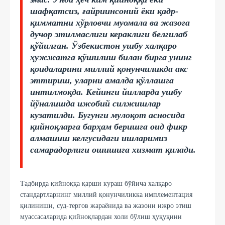
шафқатсиз, ғайриинсоний ёки қадр-
қимматни хўрловчи муомала ва жазога
дучор этилмаслиги кераклиги белгилаб
қўйилган. Ўзбекистон ушбу халқаро
ҳужжатга қўшилиш билан бирга унинг
қоидаларини миллий қонунчиликда акс
эттириш, уларни амалда қўллашга
интилмоқда. Кейинги йилларда ушбу
йўналишда ижобий силжишлар
кузатилди. Бугунги мулоқот асносида
қийноқларга барҳам беришга оид фикр
алмашиш келгусидаги ишларимиз
самарадорлиги ошишига хизмат қилади.
Тадбирда қийноққа қарши кураш бўйича халқаро
стандартларнинг миллий қонунчиликка имплементация
қилиниши, суд-тергов жараёнида ва жазони ижро этиш
муассасаларида қийноқлардан холи бўлиш ҳуқуқини