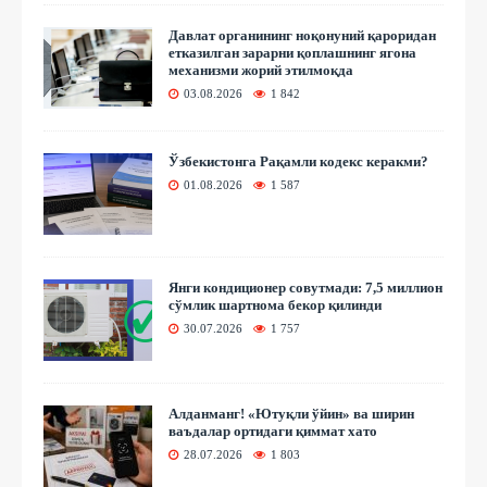
Давлат органининг ноқонуний қароридан
етказилган зарарни қоплашнинг ягона
механизми жорий этилмоқда
03.08.2026
1 842
Ўзбекистонга Рақамли кодекс керакми?
01.08.2026
1 587
Янги кондиционер совутмади: 7,5 миллион
сўмлик шартнома бекор қилинди
30.07.2026
1 757
Алданманг! «Ютуқли ўйин» ва ширин
ваъдалар ортидаги қиммат хато
28.07.2026
1 803