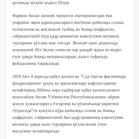
қилишда муҳим ҳодиса бўлди.
Фармон билан жиноят процесси иштирокчилари ёки
уларнинг яқин қариндошларига нисбатан қийноққа солиш,
психологик ва жисмоний тазйиқ ва бошқа шафқатсиз,
ғайриинсоний ёхуд қадр-қимматни камситувчи муомала
турларини қўллаш ман этилди. Жиноят иши доирасида
ноқонуний йўл билан олинган ҳар қандай аудио ва видео
ёзув ҳамда бошқа материаллардан далил сифатида
фойдаланиш тақиқланди.
2018 йил 4 апрелда қабул қилинган “Суд-тергов фаолиятида
фуқароларнинг ҳуқуқ ва эркинликлари кафолатларини
кучайтириш бўйича чора-тадбирлар қабул қилинганлиги
муносабати билан Ўзбекистон Республикасининг айрим
қонун ҳужжатларига ўзгартиш ва қўшимчалар киритиш
тўғрисида”ги қонунга кўра қийноққа солиш ва бошқа
шафқатсиз, ғайриинсоний ёки қадр-қимматни камситувчи
муомала ҳамда жазо турларини қўллаганлик учун
масъулият кучайтирилди.