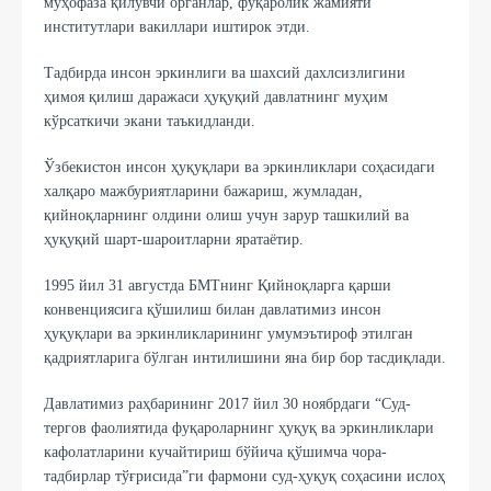
муҳофаза қилувчи органлар, фуқаролик жамияти
институтлари вакиллари иштирок этди.
Тадбирда инсон эркинлиги ва шахсий дахлсизлигини
ҳимоя қилиш даражаси ҳуқуқий давлатнинг муҳим
кўрсаткичи экани таъкидланди.
Ўзбекистон инсон ҳуқуқлари ва эркинликлари соҳасидаги
халқаро мажбуриятларини бажариш, жумладан,
қийноқларнинг олдини олиш учун зарур ташкилий ва
ҳуқуқий шарт-шароитларни яратаётир.
1995 йил 31 августда БМТнинг Қийноқларга қарши
конвенциясига қўшилиш билан давлатимиз инсон
ҳуқуқлари ва эркинликларининг умумэътироф этилган
қадриятларига бўлган интилишини яна бир бор тасдиқлади.
Давлатимиз раҳбарининг 2017 йил 30 ноябрдаги “Суд-
тергов фаолиятида фуқароларнинг ҳуқуқ ва эркинликлари
кафолатларини кучайтириш бўйича қўшимча чора-
тадбирлар тўғрисида”ги фармони суд-ҳуқуқ соҳасини ислоҳ