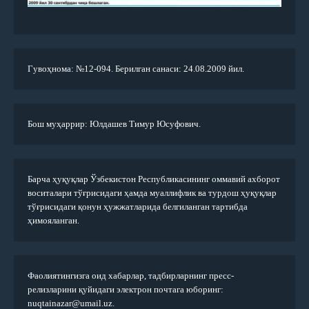
Гувоҳнома: №12-094. Берилган санаси: 24.08.2009 йил.
Бош муҳаррир: Юлдашев Тимур Юсуфович.
Барча ҳуқуқлар Ўзбекистон Республикасининг оммавий ахборот
воситалари тўғрисидаги ҳамда муаллифлик ва турдош ҳуқуқлар
тўғрисидаги қонун ҳужжатларида белгиланган тартибда
ҳимояланган.
Фаолиятингизга оид хабарлар, тадбирларнинг пресс-
релизларини қуйидаги электрон почтага юборинг:
nuqtainazar@umail.uz.