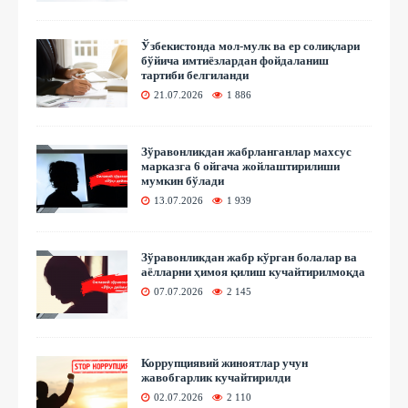
Ўзбекистонда мол-мулк ва ер солиқлари
бўйича имтиёзлардан фойдаланиш
тартиби белгиланди
21.07.2026
1 886
Зўравонликдан жабрланганлар махсус
марказга 6 ойгача жойлаштирилиши
мумкин бўлади
13.07.2026
1 939
Зўравонликдан жабр кўрган болалар ва
аёлларни ҳимоя қилиш кучайтирилмоқда
07.07.2026
2 145
Коррупциявий жиноятлар учун
жавобгарлик кучайтирилди
02.07.2026
2 110