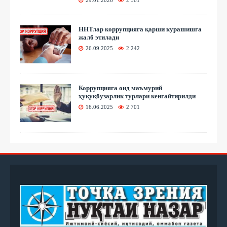
29.01.2026
2 561
ННТлар коррупцияга қарши курашишга
жалб этилади
26.09.2025
2 242
Коррупцияга оид маъмурий
ҳуқуқбузарлик турлари кенгайтирилди
16.06.2025
2 701