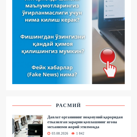
РАСМИЙ
Давлат органининг ноқонуний қароридан
етказилган зарарни қоплашнинг ягона
механизми жорий этилмоқда
03.08.2026
1 842