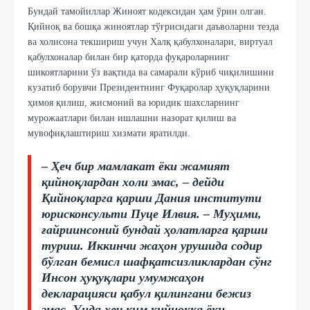
Бундай тамойиллар Жиноят кодексидан ҳам ўрин олган.
Қийноқ ва бошқа жиноятлар тўғрисидаги даъволарни тезда
ва холисона текшириш учун Халқ қабулхоналари, виртуал
қабулхоналар билан бир қаторда фуқароларнинг
шикоятларини ўз вақтида ва самарали кўриб чиқилишини
кузатиб борувчи Президентнинг Фуқаролар ҳуқуқларини
ҳимоя қилиш, жисмоний ва юридик шахсларнинг
мурожаатлари билан ишлашни назорат қилиш ва
мувофиқлаштириш хизмати яратилди.
– Ҳеч бир мамлакат ёки жамият
қийноқлардан холи эмас, – дейди
Қийноқларга қарши Дания институти
юрисконсульти Пуце Илвия. – Муҳими,
ғайриинсоний бундай ҳолатларга қарши
туриш. Иккинчи жаҳон урушида содир
бўлган бемисл шафқатсизликлардан сўнг
Инсон ҳуқуқлари умумжаҳон
декларацияси қабул қилингани бежиз
эмас. Унда ҳеч ким қийноққа ёки