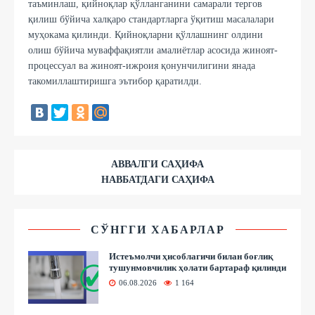
таъминлаш, қийноқлар қўлланганини самарали тергов
қилиш бўйича халқаро стандартларга ўқитиш масалалари
муҳокама қилинди. Қийноқларни қўллашнинг олдини
олиш бўйича муваффақиятли амалиётлар асосида жиноят-
процессуал ва жиноят-ижроия қонунчилигини янада
такомиллаштиришга эътибор қаратилди.
АВВАЛГИ САҲИФА
НАВБАТДАГИ САҲИФА
СЎНГГИ ХАБАРЛАР
Истеъмолчи ҳисоблагичи билан боғлиқ
тушунмовчилик ҳолати бартараф қилинди
06.08.2026
1 164