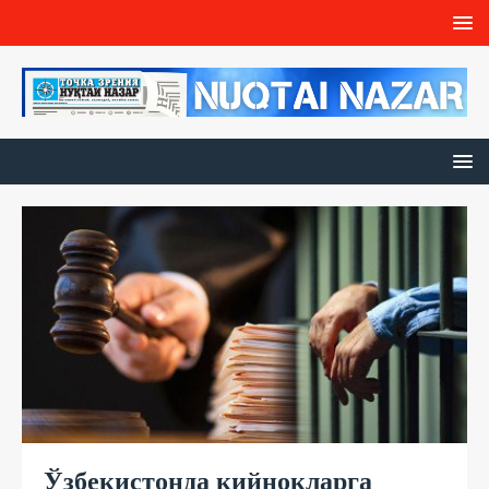
Ўзбекистонда қийноқларга