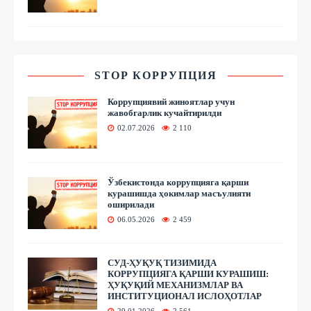
STOP КОРРУПЦИЯ
Коррупциявий жиноятлар учун
жавобгарлик кучайтирилди
02.07.2026
2 110
Ўзбекистонда коррупцияга қарши
курашишда ҳокимлар масъулияти
оширилади
06.05.2026
2 459
СУД-ҲУҚУҚ ТИЗИМИДА
КОРРУПЦИЯГА ҚАРШИ КУРАШИШ:
ҲУҚУҚИЙ МЕХАНИЗМЛАР ВА
ИНСТИТУЦИОНАЛ ИСЛОҲОТЛАР