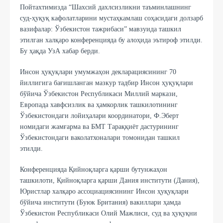
Пойтахтимизда “Шахсий дахлсизликни таъминлашнинг
суд-ҳуқуқ кафолатларини мустаҳкамлаш соҳасидаги долзарб
вазифалар: Ўзбекистон тажрибаси” мавзуида ташкил
этилган халқаро конференцияда бу алоҳида эътироф этилди.
Бу ҳақда УзА хабар берди.
Инсон ҳуқуқлари умумжаҳон декларациясининг 70
йиллигига бағишланган мазкур тадбир Инсон ҳуқуқлари
бўйича Ўзбекистон Республикаси Миллий маркази,
Европада хавфсизлик ва ҳамкорлик ташкилотининг
Ўзбекистондаги лойиҳалари координатори, Ф.Эберт
номидаги жамғарма ва БМТ Тараққиёт дастурининг
Ўзбекистондаги ваколатхоналари томонидан ташкил
этилди.
Конференцияда Қийноқларга қарши бутунжаҳон
ташкилоти, Қийноқларга қарши Дания институти (Дания),
Юристлар халқаро ассоциациясининг Инсон ҳуқуқлари
бўйича институти (Буюк Британия) вакиллари ҳамда
Ўзбекистон Республикаси Олий Мажлиси, суд ва ҳуқуқни