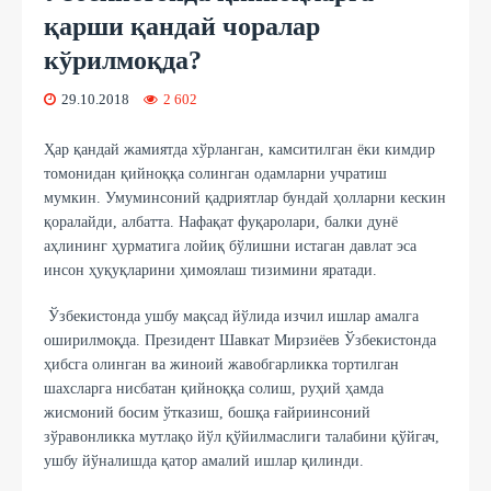
қарши қандай чоралар
кўрилмоқда?
29.10.2018
2 602
Ҳар қандай жамиятда хўрланган, камситилган ёки кимдир
томонидан қийноққа солинган одамларни учратиш
мумкин. Умуминсоний қадриятлар бундай ҳолларни кескин
қоралайди, албатта. Нафақат фуқаролари, балки дунё
аҳлининг ҳурматига лойиқ бўлишни истаган давлат эса
инсон ҳуқуқларини ҳимоялаш тизимини яратади.
Ўзбекистонда ушбу мақсад йўлида изчил ишлар амалга
оширилмоқда. Президент Шавкат Мирзиёев Ўзбекистонда
ҳибсга олинган ва жиноий жавобгарликка тортилган
шахсларга нисбатан қийноққа солиш, руҳий ҳамда
жисмоний босим ўтказиш, бошқа ғайриинсоний
зўравонликка мутлақо йўл қўйилмаслиги талабини қўйгач,
ушбу йўналишда қатор амалий ишлар қилинди.