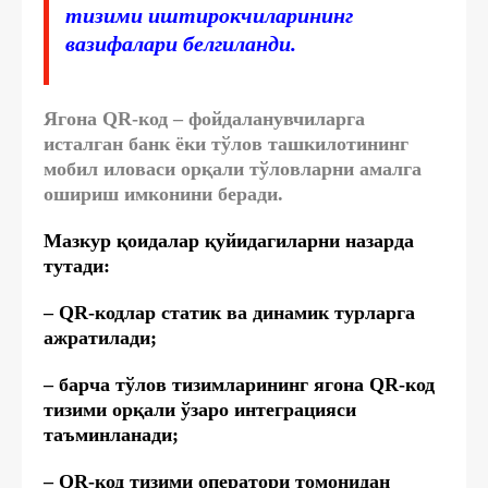
тизими иштирокчиларининг
вазифалари белгиланди.
Ягона QR-код – фойдаланувчиларга
исталган банк ёки тўлов ташкилотининг
мобил иловаси орқали тўловларни амалга
ошириш имконини беради.
Мазкур қоидалар қуйидагиларни назарда
тутади:
– QR-кодлар статик ва динамик турларга
ажратилади;
– барча тўлов тизимларининг ягона QR-код
тизими орқали ўзаро интеграцияси
таъминланади;
– QR-код тизими оператори томонидан