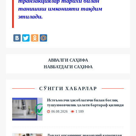
транзакциялар тарихи билан
танишиш имконияти тақдим
этилади.
АВВАЛГИ САҲИФА
НАВБАТДАГИ САҲИФА
СЎНГГИ ХАБАРЛАР
Истеъмолчи ҳисоблагичи билан боғлиқ
тушунмовчилик ҳолати бартараф қилинди
06.08.2026
1 189
Давлат органининг ноқонуний қароридан