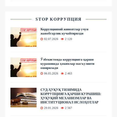
STOP КОРРУПЦИЯ
Коррупциявий жиноятлар учун
жавобгарлик кучайтирилди
02.07.2026
2 120
Ўзбекистонда коррупцияга қарши
курашишда ҳокимлар масъулияти
оширилади
06.05.2026
2 463
СУД-ҲУҚУҚ ТИЗИМИДА
КОРРУПЦИЯГА ҚАРШИ КУРАШИШ:
ҲУҚУҚИЙ МЕХАНИЗМЛАР ВА
ИНСТИТУЦИОНАЛ ИСЛОҲОТЛАР
29.01.2026
2 567