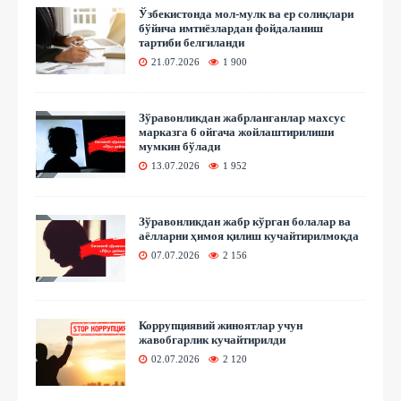
Ўзбекистонда мол-мулк ва ер солиқлари
бўйича имтиёзлардан фойдаланиш
тартиби белгиланди
21.07.2026
1 900
Зўравонликдан жабрланганлар махсус
марказга 6 ойгача жойлаштирилиши
мумкин бўлади
13.07.2026
1 952
Зўравонликдан жабр кўрган болалар ва
аёлларни ҳимоя қилиш кучайтирилмоқда
07.07.2026
2 156
Коррупциявий жиноятлар учун
жавобгарлик кучайтирилди
02.07.2026
2 120