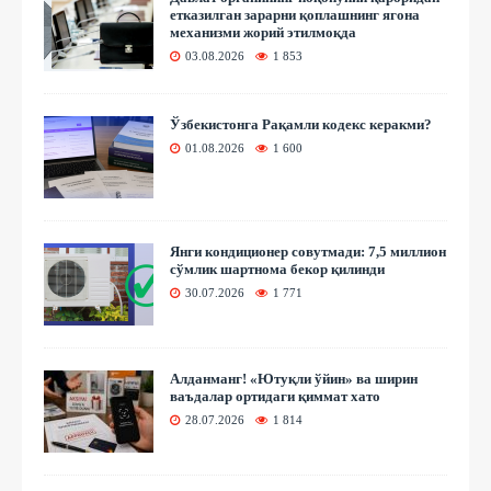
етказилган зарарни қоплашнинг ягона
механизми жорий этилмоқда
03.08.2026
1 853
Ўзбекистонга Рақамли кодекс керакми?
01.08.2026
1 600
Янги кондиционер совутмади: 7,5 миллион
сўмлик шартнома бекор қилинди
30.07.2026
1 771
Алданманг! «Ютуқли ўйин» ва ширин
ваъдалар ортидаги қиммат хато
28.07.2026
1 814