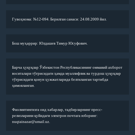
Гувоҳнома: №12-094. Берилган санаси: 24.08.2009 йил.
Бош муҳаррир: Юлдашев Тимур Юсуфович.
Барча ҳуқуқлар Ўзбекистон Республикасининг оммавий ахборот
воситалари тўғрисидаги ҳамда муаллифлик ва турдош ҳуқуқлар
тўғрисидаги қонун ҳужжатларида белгиланган тартибда
ҳимояланган.
Фаолиятингизга оид хабарлар, тадбирларнинг пресс-
релизларини қуйидаги электрон почтага юборинг:
nuqtainazar@umail.uz.