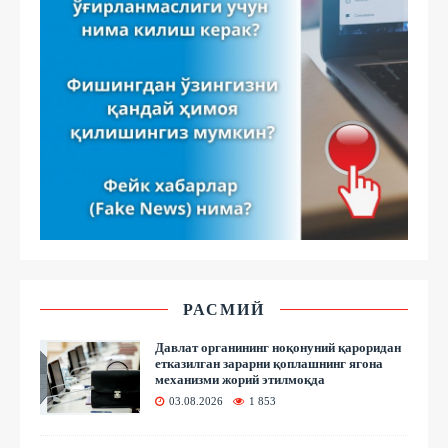
РАСМИЙ
Давлат органининг ноқонуний қароридан
етказилган зарарни қоплашнинг ягона
механизми жорий этилмоқда
03.08.2026
1 853