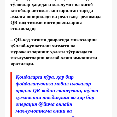
тўловлар ҳақидаги маълумот ва ҳисоб-
китоблар автоматлаштирилган тарзда
амалга оширилади ва реал вақт режимида
QR-код тизими иштирокчиларига
етказилади;
– QR-код тизими доирасида мижозларни
қўллаб-қувватлаш хизмати ва
мурожаатларнинг ҳолати тўғрисидаги
маълумотларни юклаб олиш имконияти
яратилади.
Қоидаларга кўра, ҳар бир
фойдаланувчига мобил иловалар
орқали QR-кодни сканерлаш, тўлов
суммасини тасдиқлаш ва ҳар бир
операция бўйича онлайн
маълумотнома олиш ва