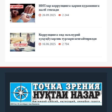
ННТлар коррупцияга қарши курашишга
жалб этилади
26.09.2025
2 244
Коррупцияга оид маъмурий
ҳуқуқбузарлик турлари кенгайтирилди
16.06.2025
2 704