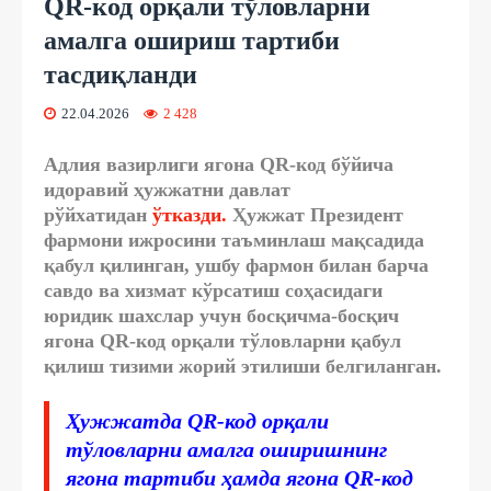
QR-код орқали тўловларни
амалга ошириш тартиби
тасдиқланди
22.04.2026
2 428
Адлия вазирлиги ягона QR-код бўйича
идоравий ҳужжатни давлат
рўйхатидан
ўтказди.
Ҳужжат Президент
фармони ижросини таъминлаш мақсадида
қабул қилинган, ушбу фармон билан барча
савдо ва хизмат кўрсатиш соҳасидаги
юридик шахслар учун босқичма-босқич
ягона QR-код орқали тўловларни қабул
қилиш тизими жорий этилиши белгиланган.
Ҳужжатда QR-код орқали
тўловларни амалга оширишнинг
ягона тартиби ҳамда ягона QR-код