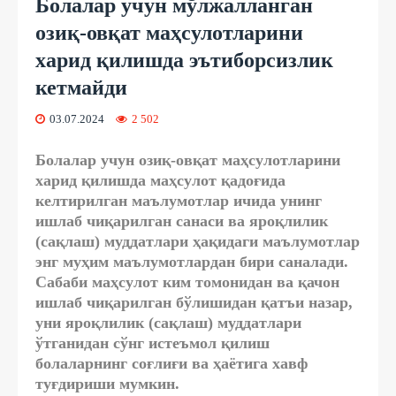
Болалар учун мўлжалланган
озиқ-овқат маҳсулотларини
харид қилишда эътиборсизлик
кетмайди
03.07.2024
2 502
Болалар учун озиқ-овқат маҳсулотларини
харид қилишда маҳсулот қадоғида
келтирилган маълумотлар ичида унинг
ишлаб чиқарилган санаси ва яроқлилик
(сақлаш) муддатлари ҳақидаги маълумотлар
энг муҳим маълумотлардан бири саналади.
Сабаби маҳсулот ким томонидан ва қачон
ишлаб чиқарилган бўлишидан қатъи назар,
уни яроқлилик (сақлаш) муддатлари
ўтганидан сўнг истеъмол қилиш
болаларнинг соғлиғи ва ҳаётига хавф
туғдириши мумкин.