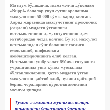
Маълум бўлишича, истеъмолчи дўкондан
«Nuppi» болалар учун сутли аралашма
маҳсулотини 58 000 сўмга харид қилган.
Харид жараёнида маҳсулотнинг яроқлилик
(сақлаш) муддати ўтганлиги
истеъмолчининг ҳам, сотувчининг ҳам
эътиборидан четда қолган. Бу эса маҳсулот
истеъмолидан сўнг боланинг соғлиги
ёмонлашиб, шифохонага
жойлаштирилишига олиб келган.
Истеъмолчи ушбу ҳолат бўйича сотувчига
учрашганида унга қўпол муомалада
бўлганликларини, ҳатто муддати ўтган
маҳсулотни қайтиб олиб, пулини қайтариб
бериш чораларини кўрилмаганлигини
маълум қилади.
Туман жамияти мутахассислари
томонидан ўтказилган ўрганиш