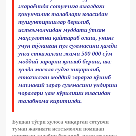
жараёнида сотувчига амалдаги
қонунчилик талаблари юзасидан
тушунтиришлар берилиб,
истеъмолчидан муддати ўтган
маҳсулотни қайтариб олиш, унинг
учун тўланган пул суммасини ҳамда
унга етказилган жами 500 000 сўм
моддий зарарни қоплаб бериш, акс
ҳолда масала судга чиқарилиб,
етказилган моддий зарарга қўшиб
маънавий зарар суммасини ундириш
чоралари ҳам кўрилиши юзасидан
талабнома киритилди.
Бундан тўғри хулоса чиқарган сотувчи
туман жамияти истеъмолчи номидан
киритган талабни бажариб, истеъмолчига