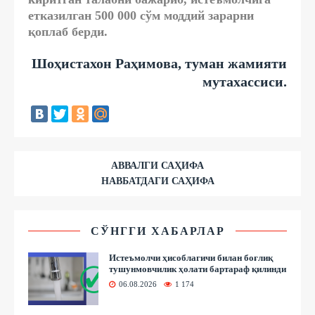
етказилган 500 000 сўм моддий зарарни
қоплаб берди.
Шоҳистахон Раҳимова, туман жамияти
мутахассиси.
АВВАЛГИ САҲИФА
НАВБАТДАГИ САҲИФА
СЎНГГИ ХАБАРЛАР
Истеъмолчи ҳисоблагичи билан боғлиқ
тушунмовчилик ҳолати бартараф қилинди
06.08.2026
1 174