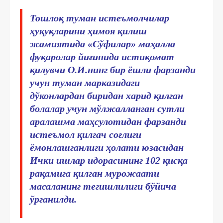
Тошлоқ туман истеъмолчилар
ҳуқуқларини ҳимоя қилиш
жамиятида «Сўфилар» маҳалла
фуқаролар йиғинида истиқомат
қилувчи О.И.нинг бир ёшли фарзанди
учун туман марказидаги
дўконлардан биридан харид қилган
болалар учун мўлжалланган сутли
аралашма маҳсулотидан фарзанди
истеъмол қилгач соғлиги
ёмонлашганлиги ҳолати юзасидан
Ички ишлар идорасининг 102 қисқа
рақамига қилган мурожаати
масаланинг тегишлилиги бўйича
ўрганилди.