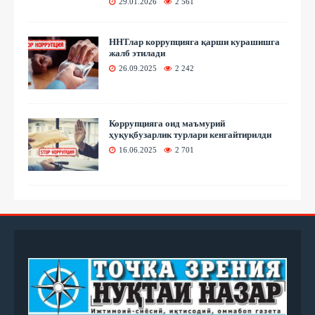
29.01.2026
2 561
ННТлар коррупцияга қарши курашишга
жалб этилади
26.09.2025
2 242
Коррупцияга оид маъмурий
ҳуқуқбузарлик турлари кенгайтирилди
16.06.2025
2 701