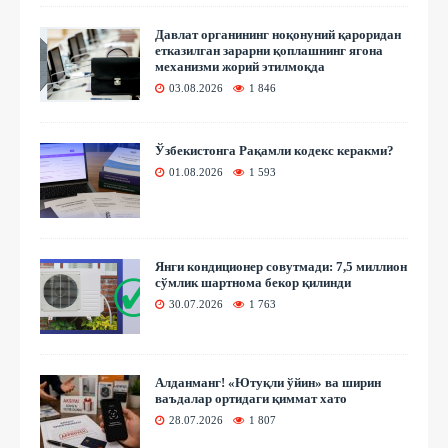
Давлат органининг ноқонуний қароридан
етказилган зарарни қоплашнинг ягона
механизми жорий этилмоқда
03.08.2026
1 846
Ўзбекистонга Рақамли кодекс керакми?
01.08.2026
1 593
Янги кондиционер совутмади: 7,5 миллион
сўмлик шартнома бекор қилинди
30.07.2026
1 763
Алданманг! «Ютуқли ўйин» ва ширин
ваъдалар ортидаги қиммат хато
28.07.2026
1 807