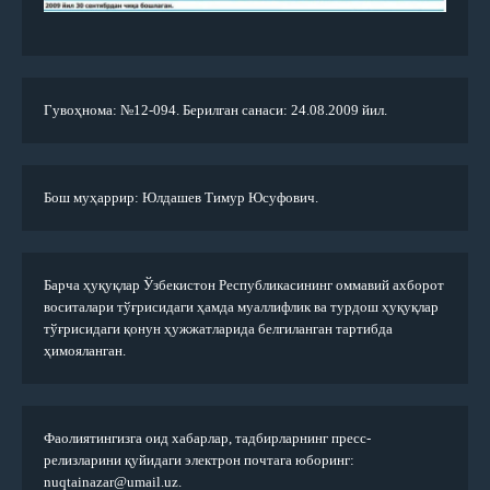
Гувоҳнома: №12-094. Берилган санаси: 24.08.2009 йил.
Бош муҳаррир: Юлдашев Тимур Юсуфович.
Барча ҳуқуқлар Ўзбекистон Республикасининг оммавий ахборот
воситалари тўғрисидаги ҳамда муаллифлик ва турдош ҳуқуқлар
тўғрисидаги қонун ҳужжатларида белгиланган тартибда
ҳимояланган.
Фаолиятингизга оид хабарлар, тадбирларнинг пресс-
релизларини қуйидаги электрон почтага юборинг:
nuqtainazar@umail.uz.