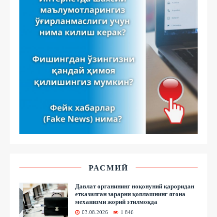
РАСМИЙ
Давлат органининг ноқонуний қароридан
етказилган зарарни қоплашнинг ягона
механизми жорий этилмоқда
03.08.2026
1 846