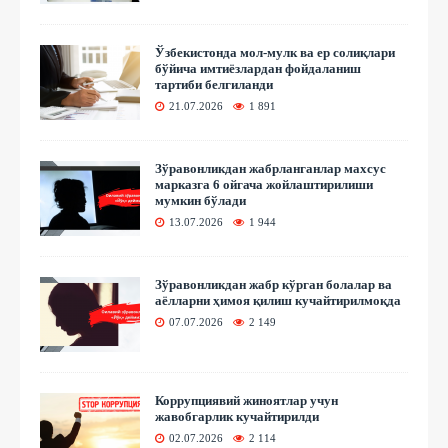
Ўзбекистонда мол-мулк ва ер солиқлари
бўйича имтиёзлардан фойдаланиш
тартиби белгиланди
21.07.2026
1 891
Зўравонликдан жабрланганлар махсус
марказга 6 ойгача жойлаштирилиши
мумкин бўлади
13.07.2026
1 944
Зўравонликдан жабр кўрган болалар ва
аёлларни ҳимоя қилиш кучайтирилмоқда
07.07.2026
2 149
Коррупциявий жиноятлар учун
жавобгарлик кучайтирилди
02.07.2026
2 114