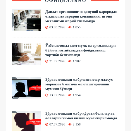
ОФИЦИАЛЬНО
Давлат органининг ноқонуний қароридан
етказилган зарарни қоплашнинг ягона
механизми жорий этилмоқда
03.08.2026
1 855
Ўзбекистонда мол-мулк ва ер солиқлари
бўйича имтиёзлардан фойдаланиш
тартиби белгиланди
21.07.2026
1 902
Зўравонликдан жабрланганлар махсус
марказга 6 ойгача жойлаштирилиши
мумкин бўлади
13.07.2026
1 954
Зўравонликдан жабр кўрган болалар ва
аёлларни ҳимоя қилиш кучайтирилмоқда
07.07.2026
2 158