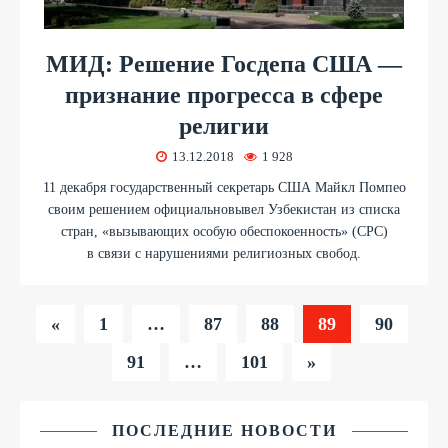
МИД: Решение Госдепа США —
признание прогресса в сфере
религии
13.12.2018
1 928
11 декабря государственный секретарь США Майкл Помпео
своим решением официальновывел Узбекистан из списка
стран, «вызывающих особую обеспокоенность» (СРС)
в связи с нарушениями религиозных свобод.
«
1
…
87
88
89
90
91
…
101
»
ПОСЛЕДНИЕ НОВОСТИ