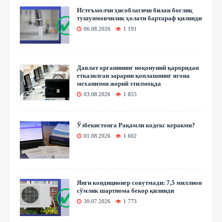
Истеъмолчи ҳисоблагичи билан боғлиқ
тушунмовчилик ҳолати бартараф қилинди
06.08.2026
1 191
Давлат органининг ноқонуний қароридан
етказилган зарарни қоплашнинг ягона
механизми жорий этилмоқда
03.08.2026
1 855
Ўзбекистонга Рақамли кодекс керакми?
01.08.2026
1 602
Янги кондиционер совутмади: 7,5 миллион
сўмлик шартнома бекор қилинди
30.07.2026
1 773