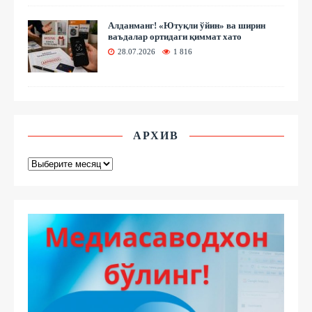
Алданманг! «Ютуқли ўйин» ва ширин
ваъдалар ортидаги қиммат хато
28.07.2026
1 816
АРХИВ