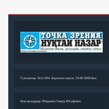
Гувоҳнома: №12-094. Берилган санаси: 24.08.2009 йил.
Бош муҳаррир: Юлдашев Тимур Юсуфович.