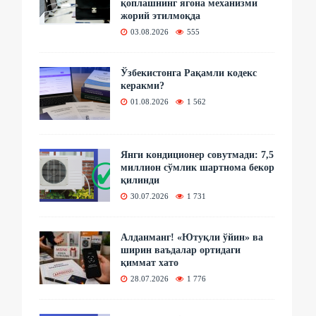
қоплашнинг ягона механизми
жорий этилмоқда
03.08.2026
555
Ўзбекистонга Рақамли кодекс
керакми?
01.08.2026
1 562
Янги кондиционер совутмади: 7,5
миллион сўмлик шартнома бекор
қилинди
30.07.2026
1 731
Алданманг! «Ютуқли ўйин» ва
ширин ваъдалар ортидаги
қиммат хато
28.07.2026
1 776