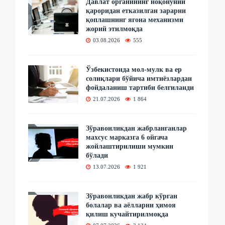
Давлат органининг ноқонуний
қароридан етказилган зарарни
қоплашнинг ягона механизми
жорий этилмоқда
03.08.2026
555
Ўзбекистонда мол-мулк ва ер
солиқлари бўйича имтиёзлардан
фойдаланиш тартиби белгиланди
21.07.2026
1 864
Зўравонликдан жабрланганлар
махсус марказга 6 ойгача
жойлаштирилиши мумкин
бўлади
13.07.2026
1 921
Зўравонликдан жабр кўрган
болалар ва аёлларни ҳимоя
қилиш кучайтирилмоқда