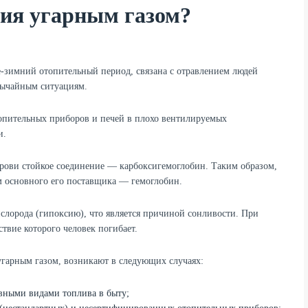
ния угарным газом?
-зимний отопительный период, связана с отравлением людей
вычайным ситуациям.
топительных приборов и печей в плохо вентилируемых
и.
крови стойкое соединение — карбоксигемоглобин. Таким образом,
м основного его поставщика — гемоглобин.
ислорода (гипоксию), что является причиной сонливости. При
твие которого человек погибает.
угарным газом, возникают в следующих случаях:
вными видами топлива в быту;