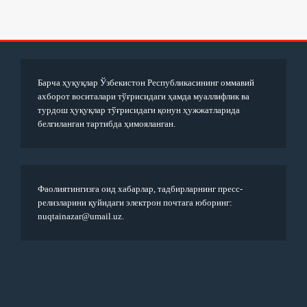
Барча ҳуқуқлар Ўзбекистон Республикасининг оммавий
ахборот воситалари тўғрисидаги ҳамда муаллифлик ва
турдош ҳуқуқлар тўғрисидаги қонун ҳужжатларида
белгиланган тартибда ҳимояланган.
Фаолиятингизга оид хабарлар, тадбирларнинг пресс-
релизларини қуйидаги электрон почтага юборинг:
nuqtainazar@umail.uz.