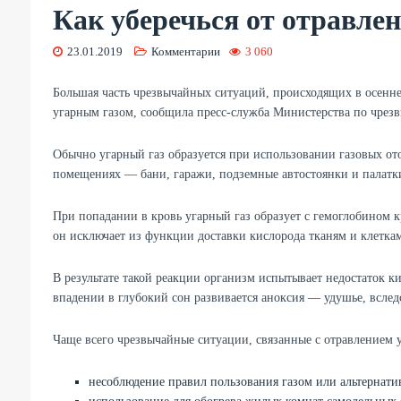
Как уберечься от отравле
23.01.2019
Комментарии
3 060
Большая часть чрезвычайных ситуаций, происходящих в осенне
угарным газом, сообщила пресс-служба Министерства по чрез
Обычно угарный газ образуется при использовании газовых о
помещениях — бани, гаражи, подземные автостоянки и палатк
При попадании в кровь угарный газ образует с гемоглобином 
он исключает из функции доставки кислорода тканям и клетка
В результате такой реакции организм испытывает недостаток к
впадении в глубокий сон развивается аноксия — удушье, вследс
Чаще всего чрезвычайные ситуации, связанные с отравлением 
несоблюдение правил пользования газом или альтернати