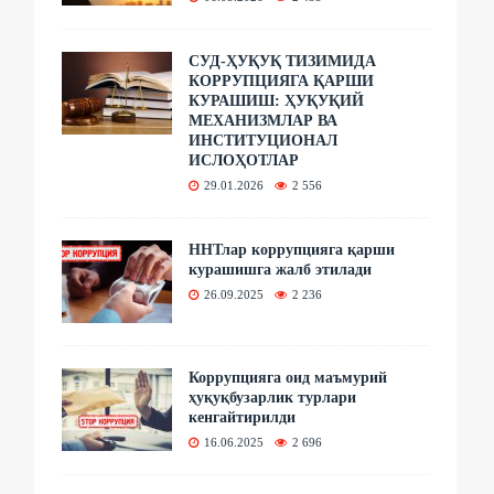
СУД-ҲУҚУҚ ТИЗИМИДА
КОРРУПЦИЯГА ҚАРШИ
КУРАШИШ: ҲУҚУҚИЙ
МЕХАНИЗМЛАР ВА
ИНСТИТУЦИОНАЛ
ИСЛОҲОТЛАР
29.01.2026
2 556
ННТлар коррупцияга қарши
курашишга жалб этилади
26.09.2025
2 236
Коррупцияга оид маъмурий
ҳуқуқбузарлик турлари
кенгайтирилди
16.06.2025
2 696