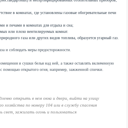
 (нестандартных) и несертифицированных отопительных приборов;
ствие в комнатах, где установлены газовые обогревательные печи
и и печами в комнатах для отдыха и сна;
емых или плохо вентилируемых комнат.
риродного газа или других видов топлива, образуется угарный газ.
аза и соблюдать меры предосторожности.
 помещения и сушки белья над ней, а также оставлять включенную
за с помощью открытого огня, например, зажженной спички.
дленно открыть в нем окна и двери, выйти на улицу
о хозяйства по номеру 104 или в службу спасения
ь свет, зажигать огонь и пользоваться