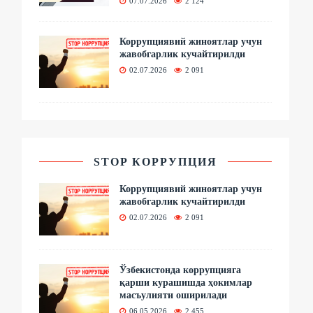
07.07.2026
2 124
Коррупциявий жиноятлар учун
жавобгарлик кучайтирилди
02.07.2026
2 091
STOP КОРРУПЦИЯ
Коррупциявий жиноятлар учун
жавобгарлик кучайтирилди
02.07.2026
2 091
Ўзбекистонда коррупцияга
қарши курашишда ҳокимлар
масъулияти оширилади
06.05.2026
2 455