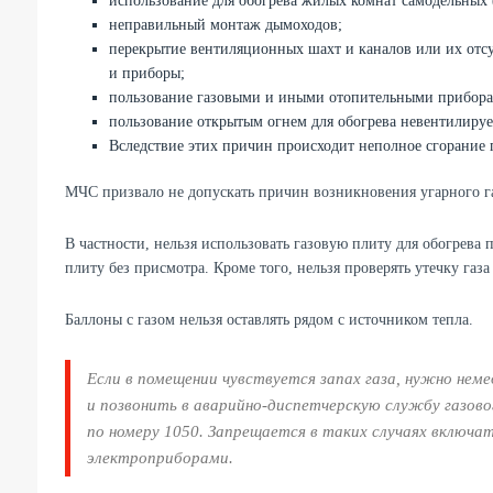
использование для обогрева жилых комнат самодельных
неправильный монтаж дымоходов;
перекрытие вентиляционных шахт и каналов или их отсут
и приборы;
пользование газовыми и иными отопительными приборам
пользование открытым огнем для обогрева невентилиру
Вследствие этих причин происходит неполное сгорание п
МЧС призвало не допускать причин возникновения угарного г
В частности, нельзя использовать газовую плиту для обогрева
плиту без присмотра. Кроме того, нельзя проверять утечку га
Баллоны с газом нельзя оставлять рядом с источником тепла.
Если в помещении чувствуется запах газа, нужно неме
и позвонить в аварийно-диспетчерскую службу газовог
по номеру 1050. Запрещается в таких случаях включат
электроприборами.