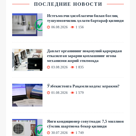
ПОСЛЕДНИЕ НОВОСТИ
Истеъмолчи ҳисоблагичи билан боғлиқ
тушунмовчилик ҳолати бартараф қилинди
06.08.2026
1 156
Давлат органининг ноқонуний қароридан
етказилган зарарни қоплашнинг ягона
механизми жорий этилмоқда
03.08.2026
1 835
Ўзбекистонга Рақамли кодекс керакми?
01.08.2026
1 579
Янги кондиционер совутмади: 7,5 миллион
сўмлик шартнома бекор қилинди
30.07.2026
1 749