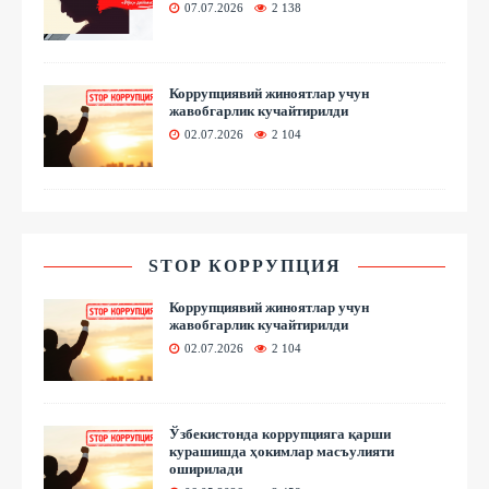
07.07.2026
2 138
Коррупциявий жиноятлар учун
жавобгарлик кучайтирилди
02.07.2026
2 104
STOP КОРРУПЦИЯ
Коррупциявий жиноятлар учун
жавобгарлик кучайтирилди
02.07.2026
2 104
Ўзбекистонда коррупцияга қарши
курашишда ҳокимлар масъулияти
оширилади