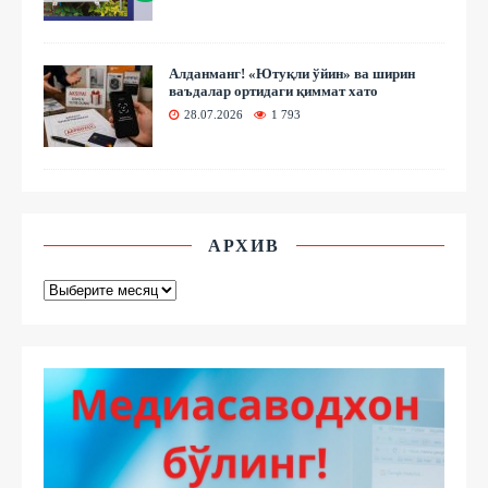
Алданманг! «Ютуқли ўйин» ва ширин
ваъдалар ортидаги қиммат хато
28.07.2026
1 793
АРХИВ