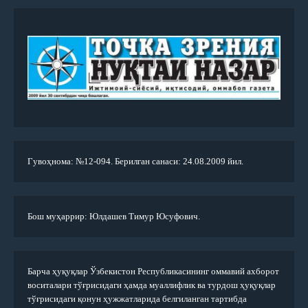
Гувоҳнома: №12-094. Берилган санаси: 24.08.2009 йил.
Бош муҳаррир: Юлдашев Тимур Юсуфович.
Барча ҳуқуқлар Ўзбекистон Республикасининг оммавий ахборот
воситалари тўғрисидаги ҳамда муаллифлик ва турдош ҳуқуқлар
тўғрисидаги қонун ҳужжатларида белгиланган тартибда