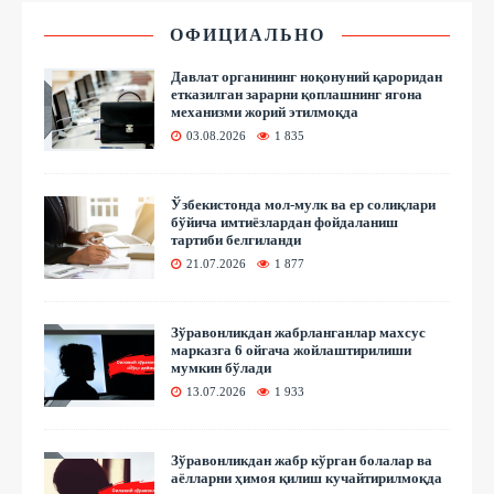
ОФИЦИАЛЬНО
Давлат органининг ноқонуний қароридан
етказилган зарарни қоплашнинг ягона
механизми жорий этилмоқда
03.08.2026
1 835
Ўзбекистонда мол-мулк ва ер солиқлари
бўйича имтиёзлардан фойдаланиш
тартиби белгиланди
21.07.2026
1 877
Зўравонликдан жабрланганлар махсус
марказга 6 ойгача жойлаштирилиши
мумкин бўлади
13.07.2026
1 933
Зўравонликдан жабр кўрган болалар ва
аёлларни ҳимоя қилиш кучайтирилмоқда