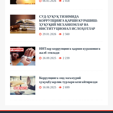
06.05.2026
2 458
СУД-ҲУҚУҚ ТИЗИМИДА
КОРРУПЦИЯГА ҚАРШИ КУРАШИШ:
ҲУҚУҚИЙ МЕХАНИЗМЛАР ВА
ИНСТИТУЦИОНАЛ ИСЛОҲОТЛАР
29.01.2026
2 560
ННТлар коррупцияга қарши курашишга
жалб этилади
26.09.2025
2 239
Коррупцияга оид маъмурий
ҳуқуқбузарлик турлари кенгайтирилди
16.06.2025
2 699