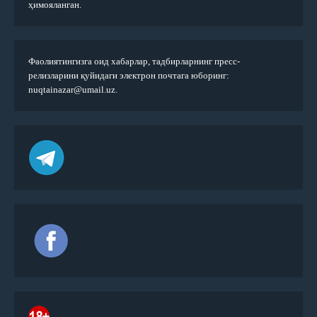
ҳимояланган.
Фаолиятингизга оид хабарлар, тадбирларнинг пресс-
релизларини қуйидаги электрон почтага юборинг:
nuqtainazar@umail.uz.