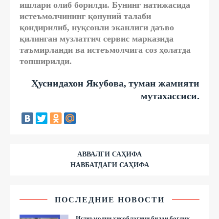
ишлари олиб борилди. Бунинг натижасида
истеъмолчининг қонуний талаби
қондирилиб, нуқсонли эканлиги даъво
қилинган музлатгич сервис марказида
таъмирланди ва истеъмолчига соз ҳолатда
топширилди.
Ҳуснидахон Якубова, туман жамияти
мутахассиси.
АВВАЛГИ САҲИФА
НАВБАТДАГИ САҲИФА
ПОСЛЕДНИЕ НОВОСТИ
Истеъмолчи ҳисоблагичи билан боғлиқ