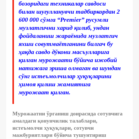
бозоридаги техникалар савдоси
билан шуғулланувчи тадбиркордан 2
600 000 сўмга “Premier” русумли
музлатгични харид қилиб, ундан
фойдаланиш жараёнида музлатгич
яхши совутмаётганини билгач бу
ҳақда савдо дўкони масъулларига
қилган мурожаати бўйича ижобий
натижага эриша олмаган ва шундан
сўнг истеъмолчилар ҳуқуқларини
ҳимоя қилиш жамиятига
мурожаат қилган.
Мурожаатни ўрганиш доирасида сотувчига
амалдаги қонунчилик талаблари,
истеъмолчи ҳуқуқлари, сотувчи
мажбуриятлари бўйича тушунтириш