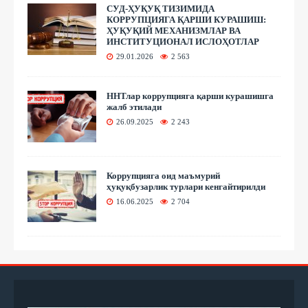
СУД-ҲУҚУҚ ТИЗИМИДА
КОРРУПЦИЯГА ҚАРШИ КУРАШИШ:
ҲУҚУҚИЙ МЕХАНИЗМЛАР ВА
ИНСТИТУЦИОНАЛ ИСЛОҲОТЛАР
29.01.2026
2 563
ННТлар коррупцияга қарши курашишга
жалб этилади
26.09.2025
2 243
Коррупцияга оид маъмурий
ҳуқуқбузарлик турлари кенгайтирилди
16.06.2025
2 704