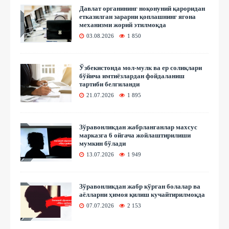
Давлат органининг ноқонуний қароридан
етказилган зарарни қоплашнинг ягона
механизми жорий этилмоқда
03.08.2026
1 850
Ўзбекистонда мол-мулк ва ер солиқлари
бўйича имтиёзлардан фойдаланиш
тартиби белгиланди
21.07.2026
1 895
Зўравонликдан жабрланганлар махсус
марказга 6 ойгача жойлаштирилиши
мумкин бўлади
13.07.2026
1 949
Зўравонликдан жабр кўрган болалар ва
аёлларни ҳимоя қилиш кучайтирилмоқда
07.07.2026
2 153