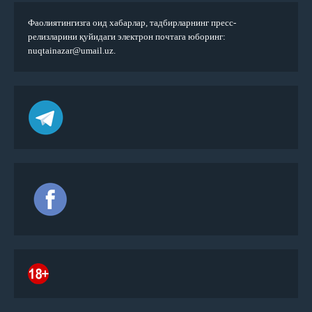
Фаолиятингизга оид хабарлар, тадбирларнинг пресс-
релизларини қуйидаги электрон почтага юборинг:
nuqtainazar@umail.uz.