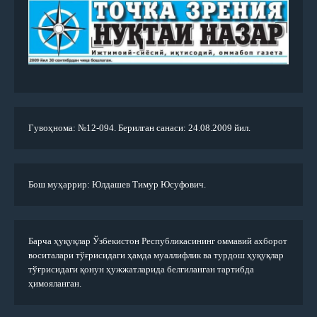
Гувоҳнома: №12-094. Берилган санаси: 24.08.2009 йил.
Бош муҳаррир: Юлдашев Тимур Юсуфович.
Барча ҳуқуқлар Ўзбекистон Республикасининг оммавий ахборот
воситалари тўғрисидаги ҳамда муаллифлик ва турдош ҳуқуқлар
тўғрисидаги қонун ҳужжатларида белгиланган тартибда
ҳимояланган.