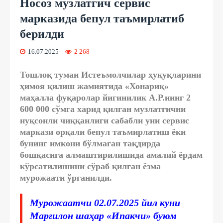
Носоз музлатгич сервис
марказида бепул таъмирлатиб
берилди
16.07.2025
2 268
Тошлоқ туман Истеъмолчилар ҳуқуқларини
ҳимоя қилиш жамиятида «Хонариқ»
маҳалла фуқаролар йигинилик А.Р.нинг 2
600 000 сўмга харид қилган музлатгични
нуқсонли чиққанлиги сабабли уни сервис
маркази орқали бепул таъмирлатиш ёки
бунинг имкони бўлмаган тақдирда
бошқасига алмаштирилишида амалий ёрдам
кўрсатилишини сўраб қилган ёзма
мурожаати ўрганилди.
Мурожаатчи 02.07.2025 йил куни
Марғилон шаҳар «Ипакчи» буюм