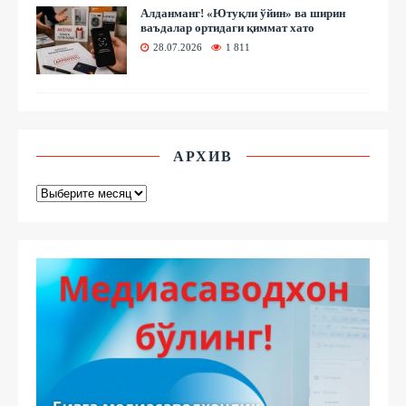
Алданманг! «Ютуқли ўйин» ва ширин
ваъдалар ортидаги қиммат хато
28.07.2026
1 811
АРХИВ