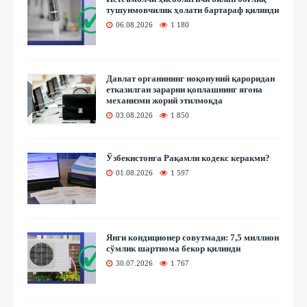
тушунмовчилик ҳолати бартараф қилинди
06.08.2026
1 180
Давлат органининг ноқонуний қароридан
етказилган зарарни қоплашнинг ягона
механизми жорий этилмоқда
03.08.2026
1 850
Ўзбекистонга Рақамли кодекс керакми?
01.08.2026
1 597
Янги кондиционер совутмади: 7,5 миллион
сўмлик шартнома бекор қилинди
30.07.2026
1 767