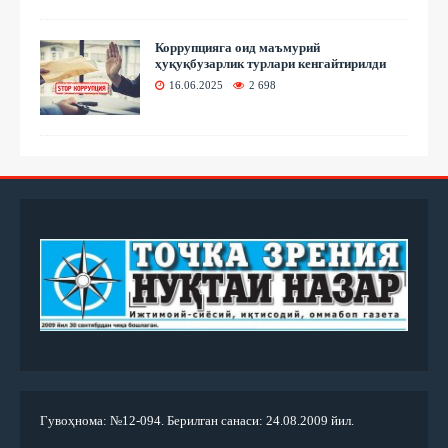
Коррупцияга оид маъмурий
ҳуқуқбузарлик турлари кенгайтирилди
16.06.2025
2 698
Гувоҳнома: №12-094. Берилган санаси: 24.08.2009 йил.