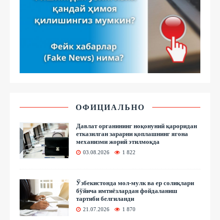
ОФИЦИАЛЬНО
Давлат органининг ноқонуний қароридан
етказилган зарарни қоплашнинг ягона
механизми жорий этилмоқда
03.08.2026
1 822
Ўзбекистонда мол-мулк ва ер солиқлари
бўйича имтиёзлардан фойдаланиш
тартиби белгиланди
21.07.2026
1 870