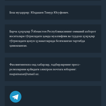
Бош муҳаррир: Юлдашев Тимур Юсуфович.
Барча ҳуқуқлар Ўзбекистон Республикасининг оммавий ахборот
воситалари тўғрисидаги ҳамда муаллифлик ва турдош ҳуқуқлар
тўғрисидаги қонун ҳужжатларида белгиланган тартибда
ҳимояланган.
Фаолиятингизга оид хабарлар, тадбирларнинг пресс-
релизларини қуйидаги электрон почтага юборинг:
nuqtainazar@umail.uz.