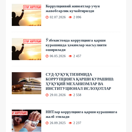
Коррупциявий жиноятлар учун
жавобгарлик кучайтирилди
02.07.2026
2 096
Ўзбекистонда коррупцияга қарши
курашишда ҳокимлар масъулияти
оширилади
06.05.2026
2 457
СУД-ҲУҚУҚ ТИЗИМИДА
КОРРУПЦИЯГА ҚАРШИ КУРАШИШ:
ҲУҚУҚИЙ МЕХАНИЗМЛАР ВА
ИНСТИТУЦИОНАЛ ИСЛОҲОТЛАР
29.01.2026
2 558
ННТлар коррупцияга қарши курашишга
жалб этилади
26.09.2025
2 237