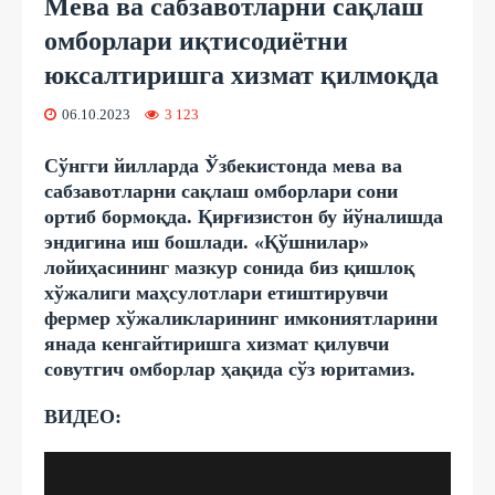
Мева ва сабзавотларни сақлаш
омборлари иқтисодиётни
юксалтиришга хизмат қилмоқда
06.10.2023
3 123
Сўнгги йилларда Ўзбекистонда мева ва
сабзавотларни сақлаш омборлари сони
ортиб бормоқда. Қирғизистон бу йўналишда
эндигина иш бошлади. «Қўшнилар»
лойиҳасининг мазкур сонида биз қишлоқ
хўжалиги маҳсулотлари етиштирувчи
фермер хўжаликларининг имкониятларини
янада кенгайтиришга хизмат қилувчи
совутгич омборлар ҳақида сўз юритамиз.
ВИДЕО: