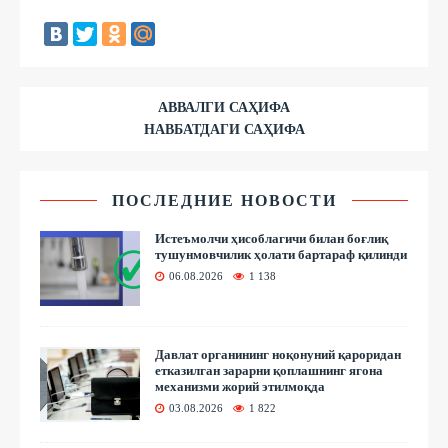
АВВАЛГИ САҲИФА
НАВБАТДАГИ САҲИФА
ПОСЛЕДНИЕ НОВОСТИ
Истеъмолчи ҳисоблагичи билан боғлиқ
тушунмовчилик ҳолати бартараф қилинди
06.08.2026
1 138
Давлат органининг ноқонуний қароридан
етказилган зарарни қоплашнинг ягона
механизми жорий этилмоқда
03.08.2026
1 822