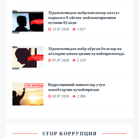
Зўравонликдан жабрланганлар махсус
марказга 6 ойгача жойлаштирилиши
мумкин бўлади
13.07.2026
1 927
Зўравонликдан жабр кўрган болалар ва
аёлларни ҳимоя қилиш кучайтирилмоқда
07.07.2026
2 129
Коррупциявий жиноятлар учун
жавобгарлик кучайтирилди
02.07.2026
2 096
STOP КОРРУПЦИЯ