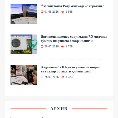
Ўзбекистонга Рақамли кодекс керакми?
01.08.2026
1 568
Янги кондиционер совутмади: 7,5 миллион
сўмлик шартнома бекор қилинди
30.07.2026
1 738
Алданманг! «Ютуқли ўйин» ва ширин
ваъдалар ортидаги қиммат хато
28.07.2026
1 784
АРХИВ