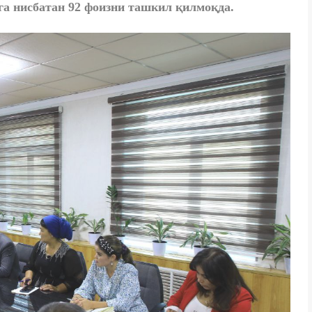
га нисбатан 92 фоизни ташкил қилмоқда.