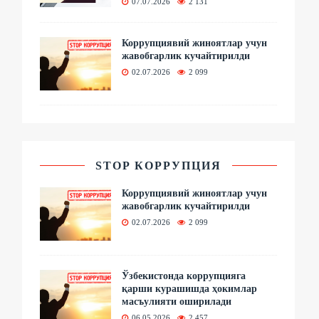
07.07.2026
2 131
Коррупциявий жиноятлар учун
жавобгарлик кучайтирилди
02.07.2026
2 099
STOP КОРРУПЦИЯ
Коррупциявий жиноятлар учун
жавобгарлик кучайтирилди
02.07.2026
2 099
Ўзбекистонда коррупцияга
қарши курашишда ҳокимлар
масъулияти оширилади
06.05.2026
2 457