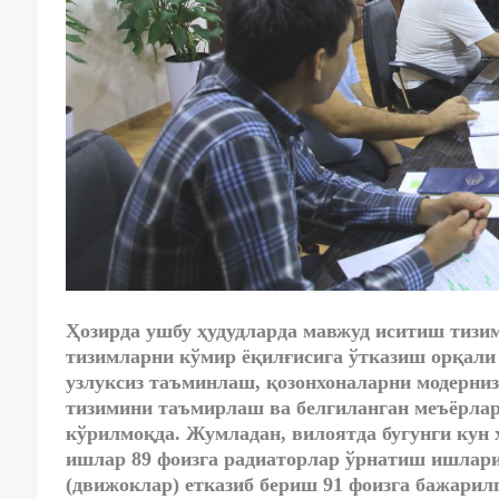
Ҳозирда ушбу ҳудудларда мавжуд иситиш тизи
тизимларни кўмир ёқилғисига ўтказиш орқали
узлуксиз таъминлаш, қозонхоналарни модерни
тизимини таъмирлаш ва белгиланган меъёрла
кўрилмоқда. Жумладан, вилоятда бугунги кун
ишлар 89 фоизга радиаторлар ўрнатиш ишлари
(движоклар) етказиб бериш 91 фоизга бажарилг