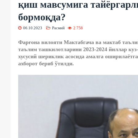
қиш мавсумига тайёргарл
бормоқда?
06.10.2023
Расмий
2 758
Фарғона вилояти Мактабгача ва мактаб таъли
таълим ташкилотларини 2023-2024 йиллар куз
хусусий шериклик асосида амалга оширилаётг
ахборот бериб ўтилди.