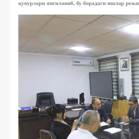
қувурлари янгиланиб, бу борадаги ишлар режа