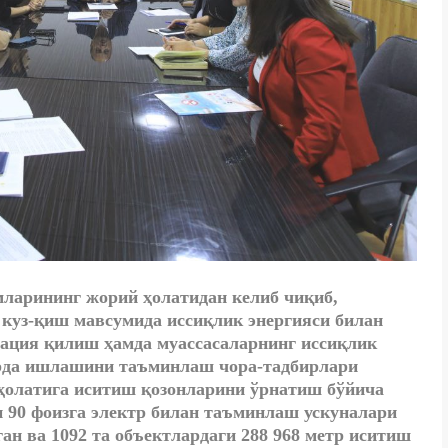
мларининг жорий ҳолатидан келиб чиқиб,
 куз-қиш мавсумида иссиқлик энергияси билан
зация қилиш ҳамда муассасаларнинг иссиқлик
рда ишлашини таъминлаш чора-тадбирлари
 ҳолатига иситиш қозонларини ўрнатиш бўйича
 90 фоизга электр билан таъминлаш ускуналари
ан ва 1092 та объектлардаги 288 968 метр иситиш