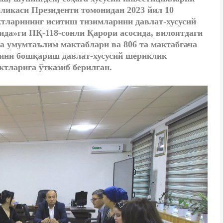
ликаси Президенти томонидан 2023 йил 10
ктларининг иситиш тизимларини давлат-хусусий
да»ги ПҚ-118-сонли Қарори асосида, вилоятдаги
та умумтаълим мактаблари ва 806 та мактабгача
ини бошқариш давлат-хусусий шериклик
ктларига ўтказиб берилган.