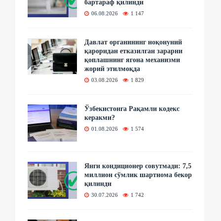
бартараф қилинди
06.08.2026
1 147
Давлат органининг ноқонуний
қароридан етказилган зарарни
қоплашнинг ягона механизми
жорий этилмоқда
03.08.2026
1 829
Ўзбекистонга Рақамли кодекс
керакми?
01.08.2026
1 574
Янги кондиционер совутмади: 7,5
миллион сўмлик шартнома бекор
қилинди
30.07.2026
1 742