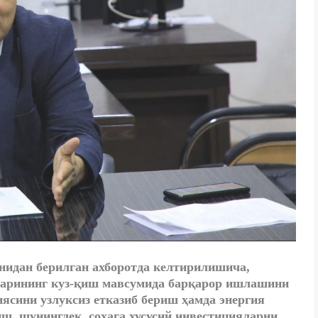
идан берилган ахборотда келтирилишича,
ларининг куз-қиш мавсумида барқарор ишлашини
ясини узлуксиз етказиб бериш ҳамда энергия
ш, шунингдек, соҳага хусусий инвестицияларни