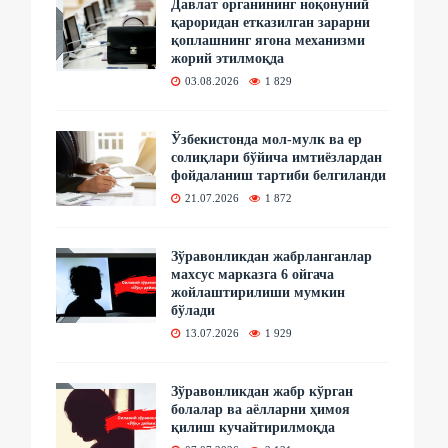
Давлат органининг ноқонуний
қароридан етказилган зарарни
қоплашнинг ягона механизми
жорий этилмоқда
03.08.2026
1 829
Ўзбекистонда мол-мулк ва ер
солиқлари бўйича имтиёзлардан
фойдаланиш тартиби белгиланди
21.07.2026
1 872
Зўравонликдан жабрланганлар
махсус марказга 6 ойгача
жойлаштирилиши мумкин
бўлади
13.07.2026
1 929
Зўравонликдан жабр кўрган
болалар ва аёлларни ҳимоя
қилиш кучайтирилмоқда