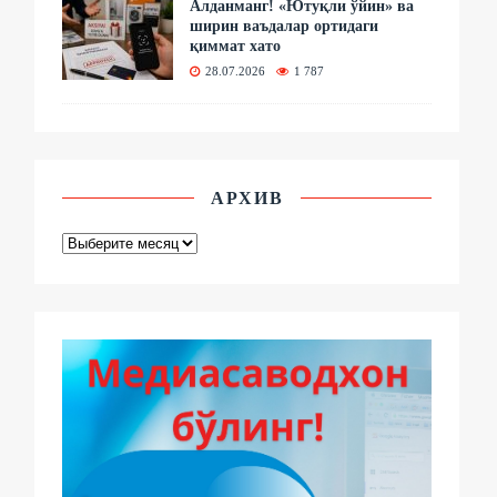
Алданманг! «Ютуқли ўйин» ва
ширин ваъдалар ортидаги
қиммат хато
28.07.2026
1 787
АРХИВ