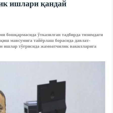
ик ишлари қандай
ми бошқармасида ўтказилган тадбирда тизимдаги
-қиш мавсумига тайёрлаш борасида давлат-
ан ишлар тўғрисида жамоатчилик вакилларига