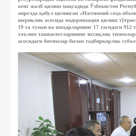
кенг жалб қилиш мақсадида Ўзбекистон Респуб
апрелда қабул қилинган «Ижтимоий соҳа объе
шериклик асосида модернизация қилиш тўғриси
19 та туман ва шаҳарларнинг 17 тасидаги 912 
таълим ташкилотларининг иссиқлик тизимлар
асосидаги битимлар билан тадбиркорлик субъе