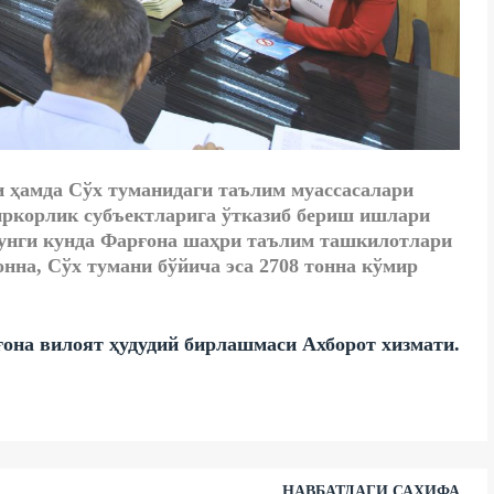
и ҳамда Сўх туманидаги таълим муассасалари
ркорлик субъектларига ўтказиб бериш ишлари
угунги кунда Фарғона шаҳри таълим ташкилотлари
онна, Сўх тумани бўйича эса 2708 тонна кўмир
а вилоят ҳудудий бирлашмаси Ахборот хизмати.
НАВБАТДАГИ САҲИФА