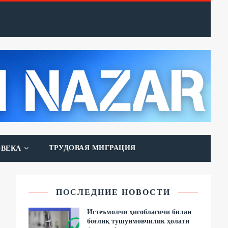
ТРУДОВАЯ МИГРАЦИЯ
ОВЕКА
ПОСЛЕДНИЕ НОВОСТИ
Истеъмолчи ҳисоблагичи билан
боғлиқ тушунмовчилик ҳолати