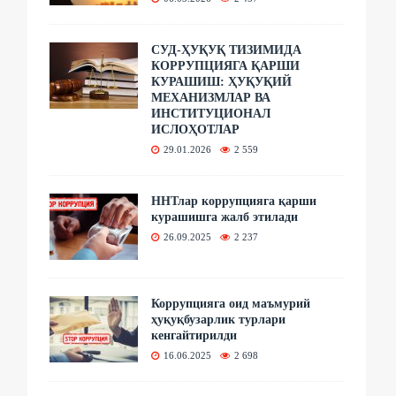
СУД-ҲУҚУҚ ТИЗИМИДА
КОРРУПЦИЯГА ҚАРШИ
КУРАШИШ: ҲУҚУҚИЙ
МЕХАНИЗМЛАР ВА
ИНСТИТУЦИОНАЛ
ИСЛОҲОТЛАР
29.01.2026
2 559
ННТлар коррупцияга қарши
курашишга жалб этилади
26.09.2025
2 237
Коррупцияга оид маъмурий
ҳуқуқбузарлик турлари
кенгайтирилди
16.06.2025
2 698