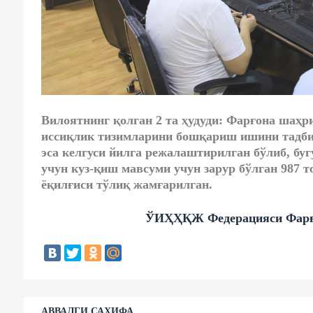
Вилоятнинг қолган 2 та ҳудуди: Фарғона шаҳр
иссиқлик тизимларини бошқариш ишини тадби
эса келгуси йилга режалаштирилган бўлиб, б
учун куз-қиш мавсуми учун зарур бўлган 987 т
ёқилғиси тўлиқ жамғарилган.
ЎИҲҲҚЖ Федерацияси Фарғон
АВВАЛГИ САҲИФА