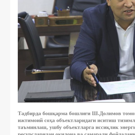
Тадбирда бошқарма бошлиғи Ш.Долимов томон
ижтимоий соҳа объектларидаги иситиш тизим
таъминлаш, ушбу объектларга иссиқлик энерги
ресурсларидан оқилона ва самарали фойдалани