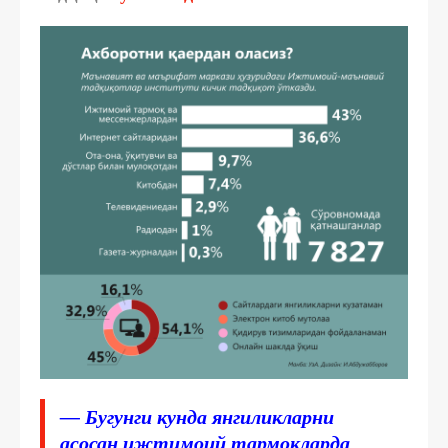
— Бугунги кунда янгиликларни
асосан ижтимоий тармоқларда