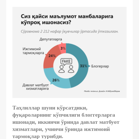
Таҳлиллар шуни кўрсатдики,
фуқароларнинг кўпчилиги блоггерларга
ишонади, иккинчи ўринда давлат матбуот
хизматлари, учинчи ўринда ижтимоий
тармоқлар турибди.