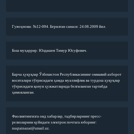
Гувоҳнома: №12-094. Берилган санаси: 24.08.2009 йил.
Бош муҳаррир: Юлдашев Тимур Юсуфович.
Барча ҳуқуқлар Ўзбекистон Республикасининг оммавий ахборот
воситалари тўғрисидаги ҳамда муаллифлик ва турдош ҳуқуқлар
тўғрисидаги қонун ҳужжатларида белгиланган тартибда
ҳимояланган.
Фаолиятингизга оид хабарлар, тадбирларнинг пресс-
релизларини қуйидаги электрон почтага юборинг:
nuqtainazar@umail.uz.