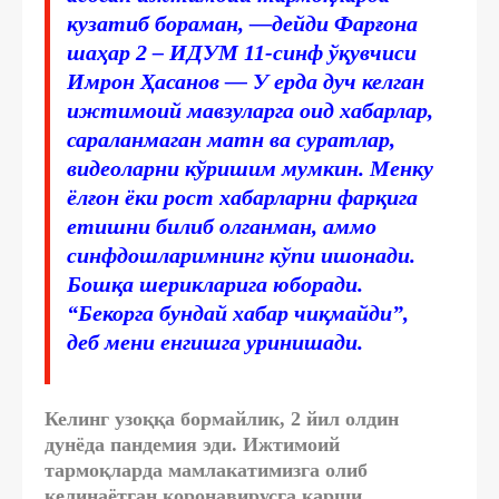
кузатиб бораман, —дейди Фарғона
шаҳар 2 – ИДУМ 11-синф ўқувчиси
Имрон Ҳасанов — У ерда дуч келган
ижтимоий мавзуларга оид хабарлар,
сараланмаган матн ва суратлар,
видеоларни кўришим мумкин. Менку
ёлғон ёки рост хабарларни фарқига
етишни билиб олганман, аммо
синфдошларимнинг кўпи ишонади.
Бошқа шерикларига юборади.
“Бекорга бундай хабар чиқмайди”,
деб мени енгишга уринишади.
Келинг узоққа бормайлик, 2 йил олдин
дунёда пандемия эди. Ижтимоий
тармоқларда мамлакатимизга олиб
келинаётган коронавирусга қарши