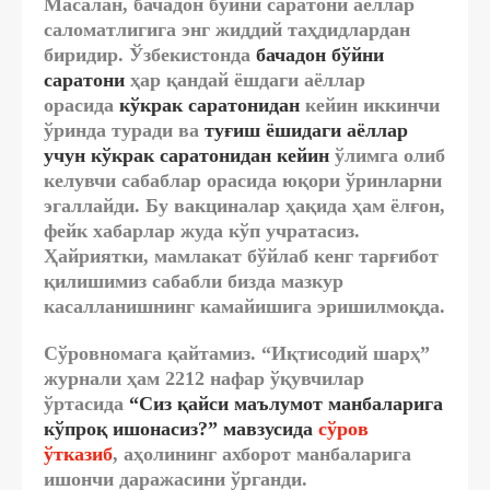
Масалан, бачадон бўйни саратони аёллар
саломатлигига энг жиддий таҳдидлардан
биридир. Ўзбекистонда
бачадон бўйни
саратони
ҳар қандай ёшдаги аёллар
орасида
кўкрак саратонидан
кейин иккинчи
ўринда туради ва
туғиш ёшидаги аёллар
учун кўкрак саратонидан кейин
ўлимга олиб
келувчи сабаблар орасида юқори ўринларни
эгаллайди. Бу вакциналар ҳақида ҳам ёлғон,
фейк хабарлар жуда кўп учратасиз.
Ҳайриятки, мамлакат бўйлаб кенг тарғибот
қилишимиз сабабли бизда мазкур
касалланишнинг камайишига эришилмоқда.
Сўровномага қайтамиз. “Иқтисодий шарҳ”
журнали ҳам 2212 нафар ўқувчилар
ўртасида
“
Сиз қайси маълумот манбаларига
кўпроқ ишонасиз?” мавзусида
сўров
ўтказиб
, аҳолининг ахборот манбаларига
ишончи даражасини ўрганди.