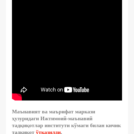
Маънавият ва маърифат маркази
ҳузуридаги Ижтимоий-маънавий
тадқиқотлар институти кўмаги билан кичик
тадқиқот
ўтказилди
.