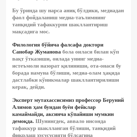
Бу ўринда шу нарса аниқ бўлдики, медиадан
фаол фойдаланиш медиа-таълимнинг
танқидий тафаккурни шакллантириш
мақсадига мос.
Филология бўйича фалсафа доктори
Санобар Жуманова
бола оиласи билан кўп
вақт ўтказиши, оилада унинг медиа-
истеъмоли назорат қилиниши, ота-онаси бу
борада намуна бўлиши, медиа-олам ҳақида
дастлабки кўникмалар шакллантирилиши
керак, дейди.
Эксперт мутахассисимиз профессор Беруний
Алимов ҳам бундан буён фейклар
камаймайди, аксинча кўпайиши мумкин
демоқда.
Шунингдек, аввало инсонда
тафаккур шаклланган бўлиши, танқидий
фикрлаш хусусусияти бўлсагина