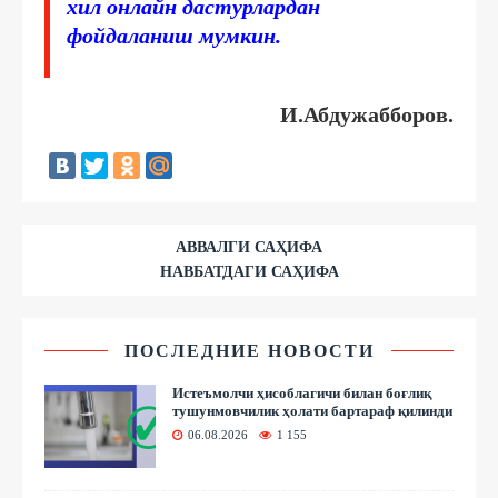
хил онлайн дастурлардан
фойдаланиш мумкин.
И.Абдужабборов.
АВВАЛГИ САҲИФА
НАВБАТДАГИ САҲИФА
ПОСЛЕДНИЕ НОВОСТИ
Истеъмолчи ҳисоблагичи билан боғлиқ
тушунмовчилик ҳолати бартараф қилинди
06.08.2026
1 155