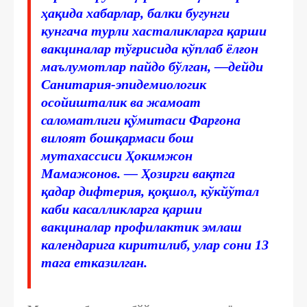
ҳақида хабарлар, балки бугунги
кунгача турли хасталикларга қарши
вакциналар тўғрисида кўплаб ёлғон
маълумотлар пайдо бўлган, —дейди
Санитария-эпидемиологик
осойишталик ва жамоат
саломатлиги қўмитаси Фарғона
вилоят бошқармаси бош
мутахассиси Ҳокимжон
Мамажонов. — Ҳозирги вақтга
қадар дифтерия, қоқшол, кўкйўтал
каби касалликларга қарши
вакциналар профилактик эмлаш
календарига киритилиб, улар сони 13
тага етказилган.