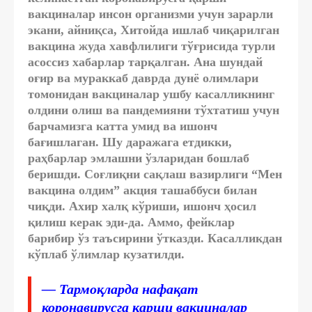
вакциналар инсон организми учун зарарли
экани, айниқса, Хитойда ишлаб чиқарилган
вакцина жуда хавфлилиги тўғрисида турли
асоссиз хабарлар тарқалган. Ана шундай
оғир ва мураккаб даврда дунё олимлари
томонидан вакциналар ушбу касалликнинг
олдини олиш ва пандемияни тўхтатиш учун
барчамизга катта умид ва ишонч
бағишлаган. Шу даражага етдикки,
раҳбарлар эмлашни ўзларидан бошлаб
беришди. Cоғлиқни сақлаш вазирлиги “Мен
вакцина олдим” акция ташаббуси билан
чиқди. Ахир халқ кўриши, ишонч ҳосил
қилиш керак эди-да. Аммо, фейклар
барибир ўз таъсирини ўтказди. Касалликдан
кўплаб ўлимлар кузатилди.
— Тармоқларда нафақат
коронавирусга қарши вакциналар