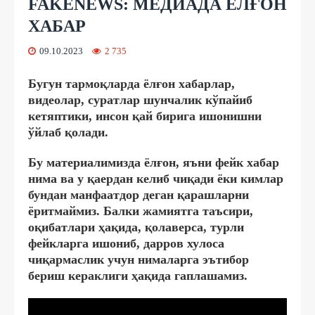
FAKENEWS: МЕДИАДА ЁЛҒОН
ХАБАР
09.10.2023
2 735
Бугун тармоқларда ёлғон хабарлар,
видеолар, суратлар шунчалик кўпайиб
кетяптики, инсон қай бирига ишонишни
ўйлаб қолади.
Бу материалимизда ёлғон, яъни фейк хабар
нима ва у қаердан келиб чиқади ёки кимлар
бундан манфаатдор деган қарашларни
ёритмаймиз. Балки жамиятга таъсири,
оқибатлари ҳақида, қолаверса, турли
фейкларга ишониб, дарров хулоса
чиқармаслик учун нималарга эътибор
бериш кераклиги ҳақида гаплашамиз.