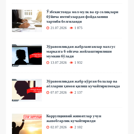
Ўзбекистонда мол-мулк ва ер солиқлари
бўйича имтиёзлардан фойдаланиш
тартиби белгиланди
21.07.2026
1 875
Зўравонликдан жабрланганлар махсус
марказга 6 ойгача жойлаштирилиши
мумкин бўлади
13.07.2026
1 932
Зўравонликдан жабр кўрган болалар ва
аёлларни ҳимоя қилиш кучайтирилмоқда
07.07.2026
2 137
Коррупциявий жиноятлар учун
жавобгарлик кучайтирилди
02.07.2026
2 102