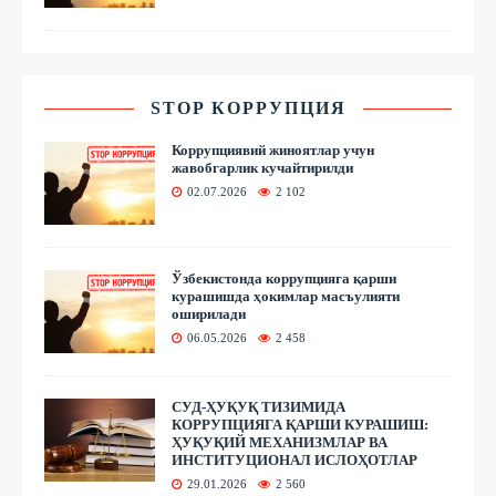
STOP КОРРУПЦИЯ
Коррупциявий жиноятлар учун
жавобгарлик кучайтирилди
02.07.2026
2 102
Ўзбекистонда коррупцияга қарши
курашишда ҳокимлар масъулияти
оширилади
06.05.2026
2 458
СУД-ҲУҚУҚ ТИЗИМИДА
КОРРУПЦИЯГА ҚАРШИ КУРАШИШ:
ҲУҚУҚИЙ МЕХАНИЗМЛАР ВА
ИНСТИТУЦИОНАЛ ИСЛОҲОТЛАР
29.01.2026
2 560