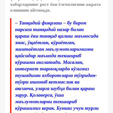
хабарларнинг рост ёки ёлғонлигини ажрата
олишини айтмоқда.
– Танқидий фикрлаш – бу бирон
нарсага танқидий назар билан
қараш ёки танқид қилиш маъносида
эмас, ўқаётган, кўраётган,
эшитаётган маълумотларимизни
қайсидир маънода текшириб
кўришни англатади. Масалан,
интернет тармоқларда кўзимиз
тушадиган ахборотларга тўғридан-
тўғри ишониб кетмаслик ва
аксинча, уларга шубҳа билан қараш
зарур. Қолаверса, ўша
маълумотларни текшириб
кўришимиз керак. Бунинг учун турли