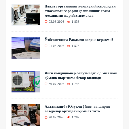
Давлат органининг ноқонуний қароридан
етказилган зарарни қоплашнинг ягона
механизми жорий этилмоқда
03.08.2026
1 833
Ўзбекистонга Рақамли кодекс керакми?
01.08.2026
1 578
Янги кондиционер совутмади: 7,5 миллион
сўмлик шартнома бекор қилинди
30.07.2026
1 748
Алданманг! «Ютуқли ўйин» ва ширин
ваъдалар ортидаги қиммат хато
28.07.2026
1 792