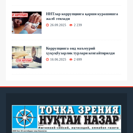
ННТлар коррупцияга қарши курашишга
жалб этилади
26.09.2025
2 239
Коррупцияга оид маъмурий
ҳуқуқбузарлик турлари кенгайтирилди
16.06.2025
2 699