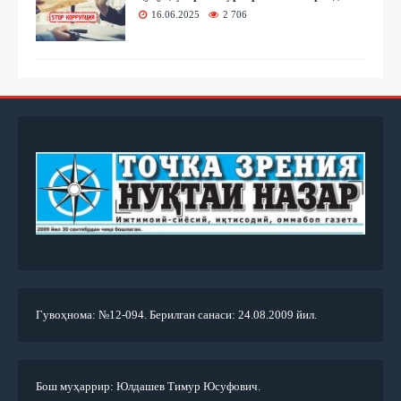
16.06.2025
2 706
Гувоҳнома: №12-094. Берилган санаси: 24.08.2009 йил.
Бош муҳаррир: Юлдашев Тимур Юсуфович.