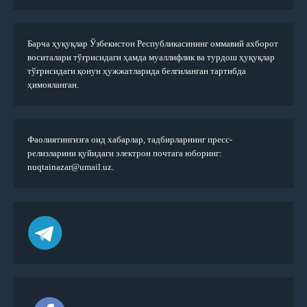
Барча ҳуқуқлар Ўзбекистон Республикасининг оммавий ахборот
воситалари тўғрисидаги ҳамда муаллифлик ва турдош ҳуқуқлар
тўғрисидаги қонун ҳужжатларида белгиланган тартибда
ҳимояланган.
Фаолиятингизга оид хабарлар, тадбирларнинг пресс-
релизларини қуйидаги электрон почтага юборинг:
nuqtainazar@umail.uz.