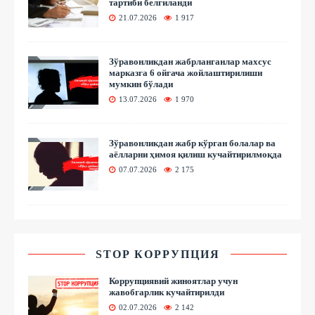
тартиби белгиланди
21.07.2026
1 917
Зўравонликдан жабрланганлар махсус
марказга 6 ойгача жойлаштирилиши
мумкин бўлади
13.07.2026
1 970
Зўравонликдан жабр кўрган болалар ва
аёлларни ҳимоя қилиш кучайтирилмоқда
07.07.2026
2 175
STOP КОРРУПЦИЯ
Коррупциявий жиноятлар учун
жавобгарлик кучайтирилди
02.07.2026
2 142