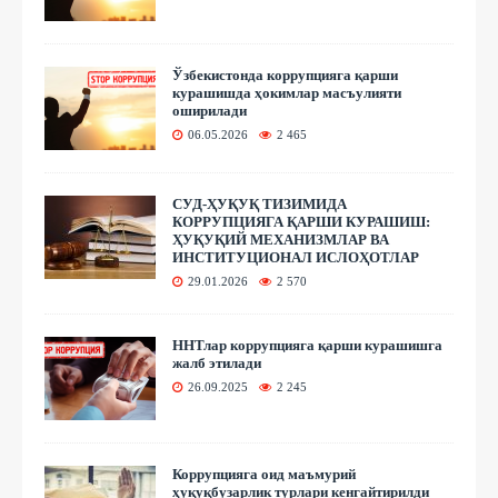
Ўзбекистонда коррупцияга қарши
курашишда ҳокимлар масъулияти
оширилади
06.05.2026
2 465
СУД-ҲУҚУҚ ТИЗИМИДА
КОРРУПЦИЯГА ҚАРШИ КУРАШИШ:
ҲУҚУҚИЙ МЕХАНИЗМЛАР ВА
ИНСТИТУЦИОНАЛ ИСЛОҲОТЛАР
29.01.2026
2 570
ННТлар коррупцияга қарши курашишга
жалб этилади
26.09.2025
2 245
Коррупцияга оид маъмурий
ҳуқуқбузарлик турлари кенгайтирилди