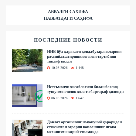
АВВАЛГИ САҲИФА
НАВБАТДАГИ САҲИФА
ПОСЛЕДНИЕ НОВОСТИ
ИИВ йўл ҳаракати қоидабузарликларини
расмийлаштиришнинг янги тартибини
таклиф қилди
10.08.2026
1 448
Истеъмолчи ҳисоблагичи билан боғлиқ
тушунмовчилик ҳолати бартараф қилинди
06.08.2026
1 647
Давлат органининг ноқонуний қароридан
етказилган зарарни қоплашнинг ягона
механизми жорий этилмоқда