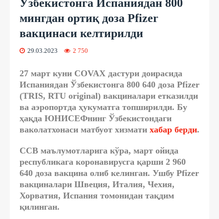
Ўзбекистонга Испаниядан 800
мингдан ортиқ доза Pfizer
вакцинаси келтирилди
29.03.2023
2 750
27 март куни COVAX дастури доирасида
Испаниядан Ўзбекистонга 800 640 доза Pfizer
(TRIS, RTU original) вакциналари етказилди
ва аэропортда ҳукуматга топширилди. Бу
ҳақда ЮНИСЕФнинг Ўзбекистондаги
ваколатхонаси матбуот хизмати
хабар берди
.
ССВ маълумотларига кўра, март ойида
республикага коронавирусга қарши 2 960
640 доза вакцина олиб келинган. Ушбу Pfizer
вакциналари Швеция, Италия, Чехия,
Хорватия, Испания томонидан тақдим
қилинган.