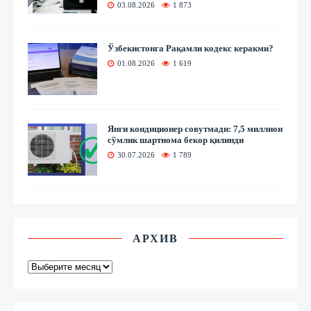
03.08.2026
1 873
Ўзбекистонга Рақамли кодекс керакми?
01.08.2026
1 619
Янги кондиционер совутмади: 7,5 миллион
сўмлик шартнома бекор қилинди
30.07.2026
1 789
АРХИВ