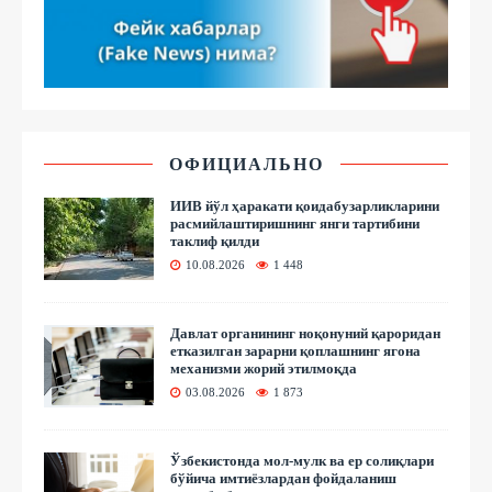
ОФИЦИАЛЬНО
ИИВ йўл ҳаракати қоидабузарликларини
расмийлаштиришнинг янги тартибини
таклиф қилди
10.08.2026
1 448
Давлат органининг ноқонуний қароридан
етказилган зарарни қоплашнинг ягона
механизми жорий этилмоқда
03.08.2026
1 873
Ўзбекистонда мол-мулк ва ер солиқлари
бўйича имтиёзлардан фойдаланиш