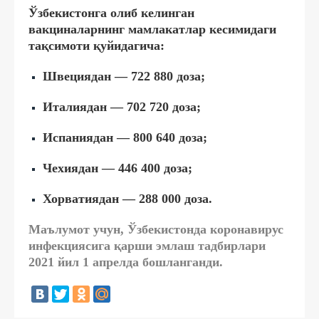
Ўзбекистонга олиб келинган
вакциналарнинг мамлакатлар кесимидаги
тақсимоти қуйидагича:
Швециядан — 722 880 доза;
Италиядан — 702 720 доза;
Испаниядан — 800 640 доза;
Чехиядан — 446 400 доза;
Хорватиядан — 288 000 доза.
Маълумот учун, Ўзбекистонда коронавирус
инфекциясига қарши эмлаш тадбирлари
2021 йил 1 апрелда бошланганди.