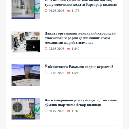
тушунмовчилик ҳолати бартараф қилинди
06.08.2026
1 178
Давлат органининг ноқонуний қароридан
етказилган зарарни қоплашнинг ягона
механизми жорий этилмоқда
03.08.2026
1 849
Ўзбекистонга Рақамли кодекс керакми?
01.08.2026
1 596
Янги кондиционер совутмади: 7,5 миллион
сўмлик шартнома бекор қилинди
30.07.2026
1 765