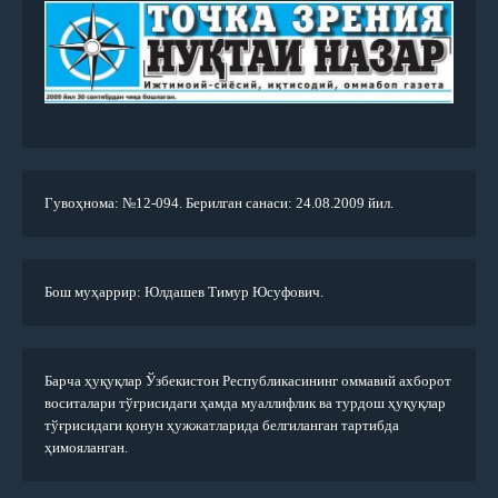
Гувоҳнома: №12-094. Берилган санаси: 24.08.2009 йил.
Бош муҳаррир: Юлдашев Тимур Юсуфович.
Барча ҳуқуқлар Ўзбекистон Республикасининг оммавий ахборот
воситалари тўғрисидаги ҳамда муаллифлик ва турдош ҳуқуқлар
тўғрисидаги қонун ҳужжатларида белгиланган тартибда
ҳимояланган.