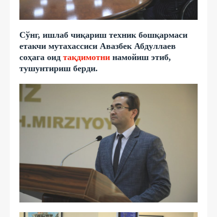
Сўнг, ишлаб чиқариш техник бошқармаси
етакчи мутахассиси Авазбек Абдуллаев
соҳага оид
тақдимотни
намойиш этиб,
тушунтириш берди.