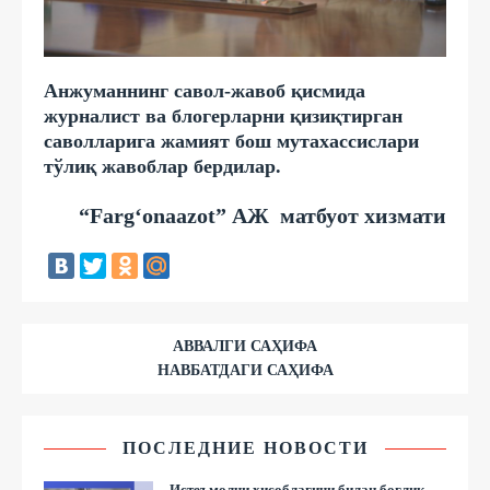
Анжуманнинг савол-жавоб қисмида
журналист ва блогерларни қизиқтирган
саволларига жамият бош мутахассислари
тўлиқ жавоблар бердилар.
“Farg‘onaazot” АЖ матбуот хизмати
АВВАЛГИ САҲИФА
НАВБАТДАГИ САҲИФА
ПОСЛЕДНИЕ НОВОСТИ
Истеъмолчи ҳисоблагичи билан боғлиқ