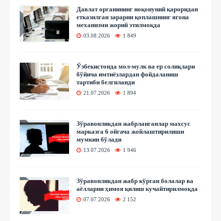
Давлат органининг ноқонуний қароридан
етказилган зарарни қоплашнинг ягона
механизми жорий этилмоқда
03.08.2026
1 849
Ўзбекистонда мол-мулк ва ер солиқлари
бўйича имтиёзлардан фойдаланиш
тартиби белгиланди
21.07.2026
1 894
Зўравонликдан жабрланганлар махсус
марказга 6 ойгача жойлаштирилиши
мумкин бўлади
13.07.2026
1 946
Зўравонликдан жабр кўрган болалар ва
аёлларни ҳимоя қилиш кучайтирилмоқда
07.07.2026
2 152