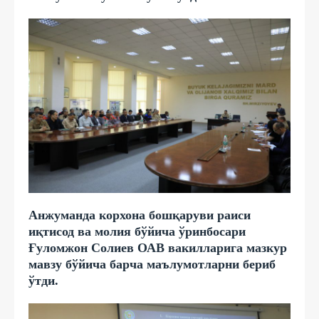
Анжуманда корхона бошқаруви раиси
иқтисод ва молия бўйича ўринбосари
Ғуломжон Солиев ОАВ вакилларига мазкур
мавзу бўйича барча маълумотларни бериб
ўтди.