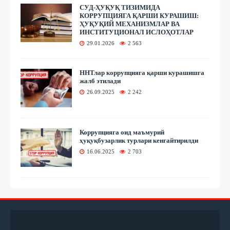
СУД-ҲУҚУҚ ТИЗИМИДА
КОРРУПЦИЯГА ҚАРШИ КУРАШИШ:
ҲУҚУҚИЙ МЕХАНИЗМЛАР ВА
ИНСТИТУЦИОНАЛ ИСЛОҲОТЛАР
29.01.2026
2 563
ННТлар коррупцияга қарши курашишга
жалб этилади
26.09.2025
2 242
Коррупцияга оид маъмурий
ҳуқуқбузарлик турлари кенгайтирилди
16.06.2025
2 703