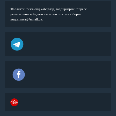
Фаолиятингизга оид хабарлар, тадбирларнинг пресс-
релизларини қуйидаги электрон почтага юборинг:
nuqtainazar@umail.uz.