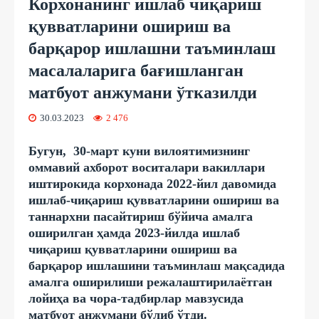
Корхонанинг ишлаб чиқариш
қувватларини ошириш ва
барқарор ишлашни таъминлаш
масалаларига бағишланган
матбуот анжумани ўтказилди
30.03.2023
2 476
Бугун, 30-март куни вилоятимизнинг
оммавий ахборот воситалари вакиллари
иштирокида корхонада 2022-йил давомида
ишлаб-чиқариш қувватларини ошириш ва
таннархни пасайтириш бўйича амалга
оширилган ҳамда 2023-йилда ишлаб
чиқариш қувватларини ошириш ва
барқарор ишлашини таъминлаш мақсадида
амалга оширилиши режалаштирилаётган
лойиҳа ва чора-тадбирлар мавзусида
матбуот анжумани бўлиб ўтди.