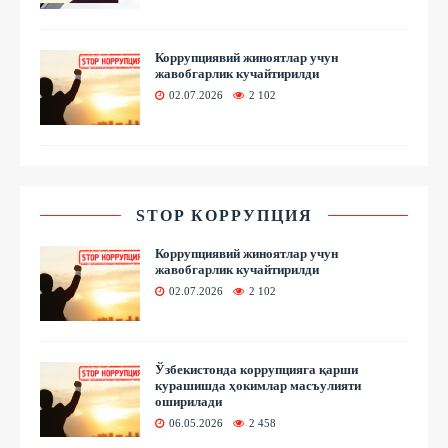
Коррупциявий жиноятлар учун
жавобгарлик кучайтирилди
02.07.2026
2 102
STOP КОРРУПЦИЯ
Коррупциявий жиноятлар учун
жавобгарлик кучайтирилди
02.07.2026
2 102
Ўзбекистонда коррупцияга қарши
курашишда ҳокимлар масъулияти
оширилади
06.05.2026
2 458