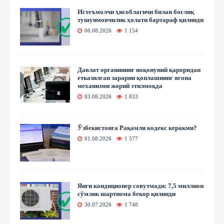
Истеъмолчи ҳисоблагичи билан боғлиқ
тушунмовчилик ҳолати бартараф қилинди
06.08.2026
1 154
Давлат органининг ноқонуний қароридан
етказилган зарарни қоплашнинг ягона
механизми жорий этилмоқда
03.08.2026
1 833
Ўзбекистонга Рақамли кодекс керакми?
01.08.2026
1 577
Янги кондиционер совутмади: 7,5 миллион
сўмлик шартнома бекор қилинди
30.07.2026
1 748