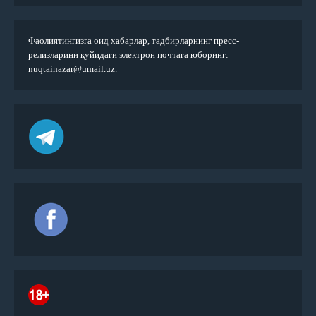
Фаолиятингизга оид хабарлар, тадбирларнинг пресс-
релизларини қуйидаги электрон почтага юборинг:
nuqtainazar@umail.uz.