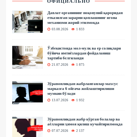
ОФИЦИАЛЬНО
Давлат органининг ноқонуний қароридан
етказилган зарарни қоплашнинг ягона
механизми жорий этилмоқда
03.08.2026
1 833
Ўзбекистонда мол-мулк ва ер солиқлари
бўйича имтиёзлардан фойдаланиш
тартиби белгиланди
21.07.2026
1 875
Зўравонликдан жабрланганлар махсус
марказга 6 ойгача жойлаштирилиши
мумкин бўлади
13.07.2026
1 932
Зўравонликдан жабр кўрган болалар ва
аёлларни ҳимоя қилиш кучайтирилмоқда
07.07.2026
2 137