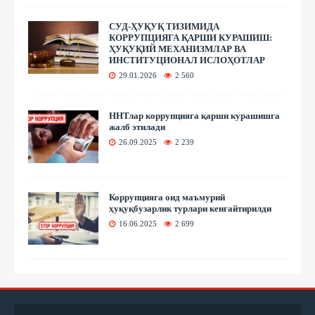
СУД-ҲУҚУҚ ТИЗИМИДА
КОРРУПЦИЯГА ҚАРШИ КУРАШИШ:
ҲУҚУҚИЙ МЕХАНИЗМЛАР ВА
ИНСТИТУЦИОНАЛ ИСЛОҲОТЛАР
29.01.2026
2 560
ННТлар коррупцияга қарши курашишга
жалб этилади
26.09.2025
2 239
Коррупцияга оид маъмурий
ҳуқуқбузарлик турлари кенгайтирилди
16.06.2025
2 699