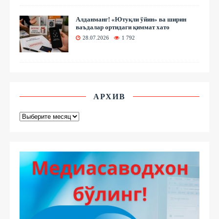
Алданманг! «Ютуқли ўйин» ва ширин
ваъдалар ортидаги қиммат хато
28.07.2026
1 792
АРХИВ