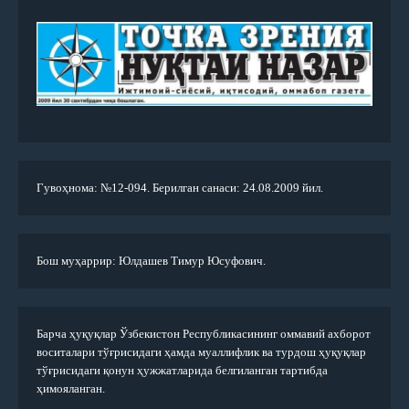
Гувоҳнома: №12-094. Берилган санаси: 24.08.2009 йил.
Бош муҳаррир: Юлдашев Тимур Юсуфович.
Барча ҳуқуқлар Ўзбекистон Республикасининг оммавий ахборот
воситалари тўғрисидаги ҳамда муаллифлик ва турдош ҳуқуқлар
тўғрисидаги қонун ҳужжатларида белгиланган тартибда
ҳимояланган.