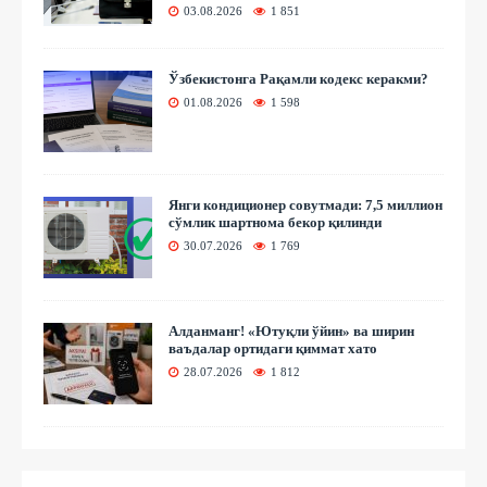
03.08.2026
1 851
Ўзбекистонга Рақамли кодекс керакми?
01.08.2026
1 598
Янги кондиционер совутмади: 7,5 миллион
сўмлик шартнома бекор қилинди
30.07.2026
1 769
Алданманг! «Ютуқли ўйин» ва ширин
ваъдалар ортидаги қиммат хато
28.07.2026
1 812