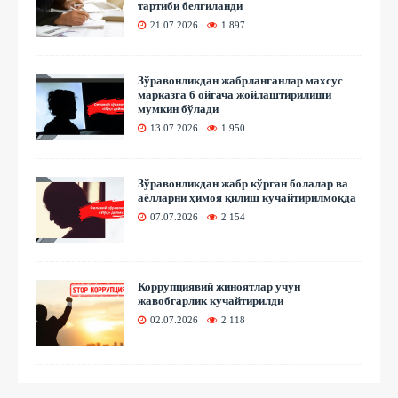
тартиби белгиланди
21.07.2026
1 897
Зўравонликдан жабрланганлар махсус
марказга 6 ойгача жойлаштирилиши
мумкин бўлади
13.07.2026
1 950
Зўравонликдан жабр кўрган болалар ва
аёлларни ҳимоя қилиш кучайтирилмоқда
07.07.2026
2 154
Коррупциявий жиноятлар учун
жавобгарлик кучайтирилди
02.07.2026
2 118