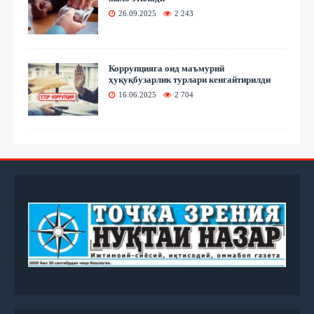
26.09.2025
2 243
Коррупцияга оид маъмурий
ҳуқуқбузарлик турлари кенгайтирилди
16.06.2025
2 704