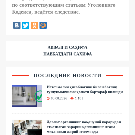
по соответствующим статьям Уголовного
Кодекса, ведётся следствие.
АВВАЛГИ САҲИФА
НАВБАТДАГИ САҲИФА
ПОСЛЕДНИЕ НОВОСТИ
Истеъмолчи ҳисоблагичи билан боғлиқ
тушунмовчилик ҳолати бартараф қилинди
06.08.2026
1 181
Давлат органининг ноқонуний қароридан
етказилган зарарни қоплашнинг ягона
механизми жорий этилмоқда