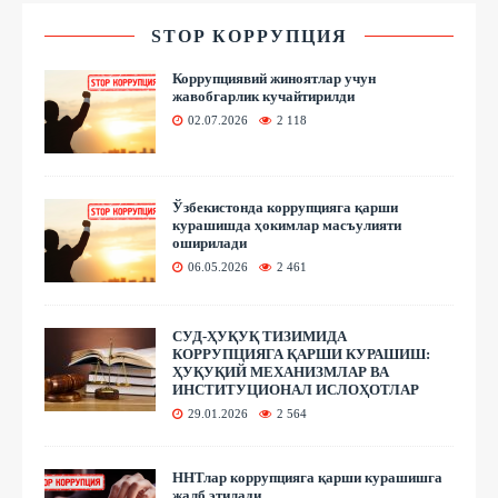
STOP КОРРУПЦИЯ
Коррупциявий жиноятлар учун
жавобгарлик кучайтирилди
02.07.2026
2 118
Ўзбекистонда коррупцияга қарши
курашишда ҳокимлар масъулияти
оширилади
06.05.2026
2 461
СУД-ҲУҚУҚ ТИЗИМИДА
КОРРУПЦИЯГА ҚАРШИ КУРАШИШ:
ҲУҚУҚИЙ МЕХАНИЗМЛАР ВА
ИНСТИТУЦИОНАЛ ИСЛОҲОТЛАР
29.01.2026
2 564
ННТлар коррупцияга қарши курашишга
жалб этилади