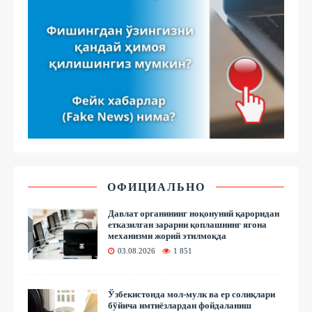
ОФИЦИАЛЬНО
Давлат органининг ноқонуний қароридан
етказилган зарарни қоплашнинг ягона
механизми жорий этилмоқда
03.08.2026
1 851
Ўзбекистонда мол-мулк ва ер солиқлари
бўйича имтиёзлардан фойдаланиш