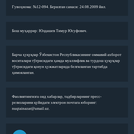
Гувоҳнома: №12-094. Берилган санаси: 24.08.2009 йил.
Бош муҳаррир: Юлдашев Тимур Юсуфович.
Барча ҳуқуқлар Ўзбекистон Республикасининг оммавий ахборот
воситалари тўғрисидаги ҳамда муаллифлик ва турдош ҳуқуқлар
тўғрисидаги қонун ҳужжатларида белгиланган тартибда
ҳимояланган.
Фаолиятингизга оид хабарлар, тадбирларнинг пресс-
релизларини қуйидаги электрон почтага юборинг:
nuqtainazar@umail.uz.