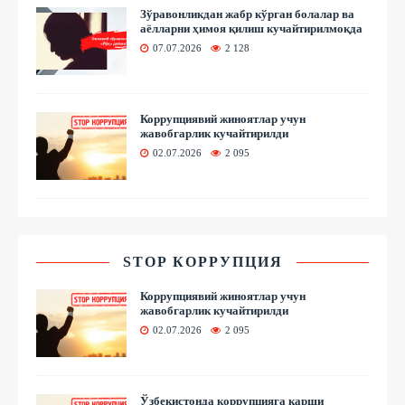
Зўравонликдан жабр кўрган болалар ва
аёлларни ҳимоя қилиш кучайтирилмоқда
07.07.2026
2 128
Коррупциявий жиноятлар учун
жавобгарлик кучайтирилди
02.07.2026
2 095
STOP КОРРУПЦИЯ
Коррупциявий жиноятлар учун
жавобгарлик кучайтирилди
02.07.2026
2 095
Ўзбекистонда коррупцияга қарши