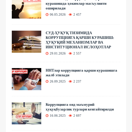
курашишда ҳокимлар масъулияти
оширилади
06.05.2026
2 457
СУД-ҲУҚУҚ ТИЗИМИДА
КОРРУПЦИЯГА ҚАРШИ КУРАШИШ:
ҲУҚУҚИЙ МЕХАНИЗМЛАР ВА
ИНСТИТУЦИОНАЛ ИСЛОҲОТЛАР
29.01.2026
2 557
ННТлар коррупцияга қарши курашишга
жалб этилади
26.09.2025
2 237
Коррупцияга оид маъмурий
ҳуқуқбузарлик турлари кенгайтирилди
16.06.2025
2 697