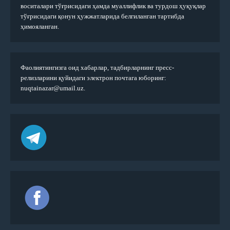
воситалари тўғрисидаги ҳамда муаллифлик ва турдош ҳуқуқлар
тўғрисидаги қонун ҳужжатларида белгиланган тартибда
ҳимояланган.
Фаолиятингизга оид хабарлар, тадбирларнинг пресс-
релизларини қуйидаги электрон почтага юборинг:
nuqtainazar@umail.uz.