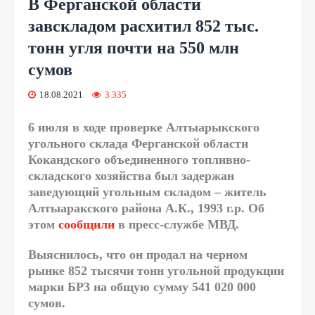
В Ферганской области
завскладом расхитил 852 тыс.
тонн угля почти на 550 млн
сумов
18.08.2021
3 335
6 июля в ходе проверке Алтыарыкского
угольного склада Ферганской области
Кокандского объединенного топливно-
складского хозяйства был задержан
заведующий угольным складом – житель
Алтыаракского района А.К., 1993 г.р. Об
этом
сообщили
в пресс-службе МВД.
Выяснилось, что он продал на черном
рынке 852 тысячи тонн угольной продукции
марки БР3 на общую сумму 541 020 000
сумов.