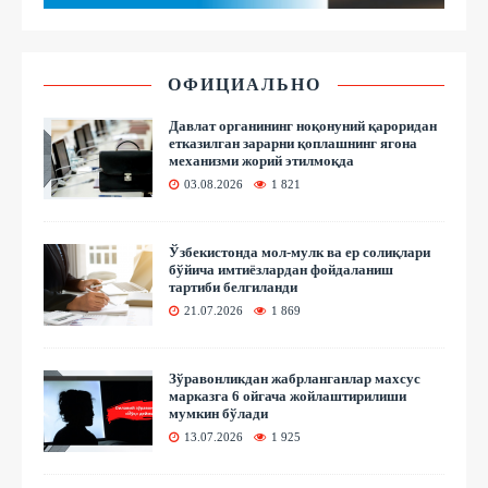
ОФИЦИАЛЬНО
Давлат органининг ноқонуний қароридан
етказилган зарарни қоплашнинг ягона
механизми жорий этилмоқда
03.08.2026
1 821
Ўзбекистонда мол-мулк ва ер солиқлари
бўйича имтиёзлардан фойдаланиш
тартиби белгиланди
21.07.2026
1 869
Зўравонликдан жабрланганлар махсус
марказга 6 ойгача жойлаштирилиши
мумкин бўлади
13.07.2026
1 925