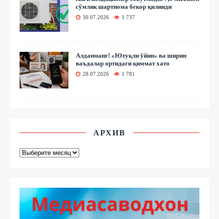
сўмлик шартнома бекор қилинди
30.07.2026
1 737
Алданманг! «Ютуқли ўйин» ва ширин
ваъдалар ортидаги қиммат хато
28.07.2026
1 781
АРХИВ