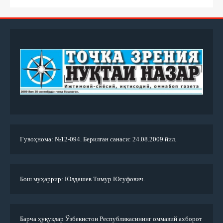
Гувоҳнома: №12-094. Берилган санаси: 24.08.2009 йил.
Бош муҳаррир: Юлдашев Тимур Юсуфович.
Барча ҳуқуқлар Ўзбекистон Республикасининг оммавий ахборот