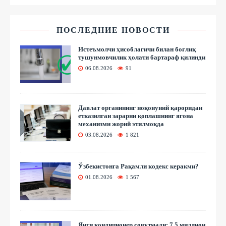
ПОСЛЕДНИЕ НОВОСТИ
Истеъмолчи ҳисоблагичи билан боғлиқ
тушунмовчилик ҳолати бартараф қилинди
06.08.2026
91
Давлат органининг ноқонуний қароридан
етказилган зарарни қоплашнинг ягона
механизми жорий этилмоқда
03.08.2026
1 821
Ўзбекистонга Рақамли кодекс керакми?
01.08.2026
1 567
Янги кондиционер совутмади: 7,5 миллион