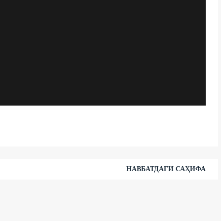
НАВБАТДАГИ САҲИФА