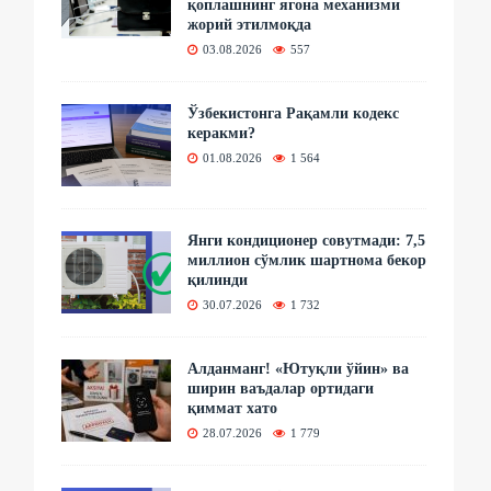
қоплашнинг ягона механизми
жорий этилмоқда
03.08.2026
557
Ўзбекистонга Рақамли кодекс
керакми?
01.08.2026
1 564
Янги кондиционер совутмади: 7,5
миллион сўмлик шартнома бекор
қилинди
30.07.2026
1 732
Алданманг! «Ютуқли ўйин» ва
ширин ваъдалар ортидаги
қиммат хато
28.07.2026
1 779