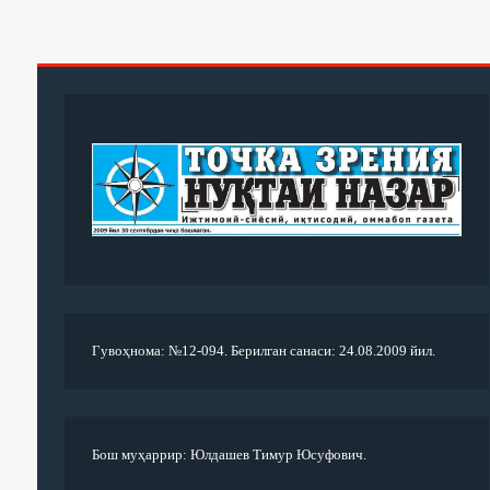
Гувоҳнома: №12-094. Берилган санаси: 24.08.2009 йил.
Бош муҳаррир: Юлдашев Тимур Юсуфович.