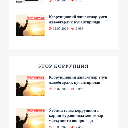
07.07.2026
2 125
Коррупциявий жиноятлар учун
жавобгарлик кучайтирилди
02.07.2026
2 093
STOP КОРРУПЦИЯ
Коррупциявий жиноятлар учун
жавобгарлик кучайтирилди
02.07.2026
2 093
Ўзбекистонда коррупцияга
қарши курашишда ҳокимлар
масъулияти оширилади
06.05.2026
2 456