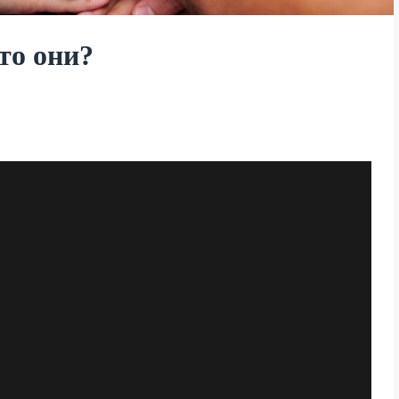
то они?