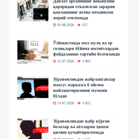
Давлат органининг ноқонуний
қароридан етказилган зарарни
қоплашнинг ягона механизми
жорий этилмоқда
03.08.2026
557
Ўзбекистонда мол-мулк ва ер
солиқлари бўйича имтиёзлардан
фойдаланиш тартиби белгиланди
21.07.2026
1 865
Зўравонликдан жабрланганлар
махсус марказга 6 ойгача
жойлаштирилиши мумкин
бўлади
13.07.2026
1 922
Зўравонликдан жабр кўрган
болалар ва аёлларни ҳимоя
қилиш кучайтирилмоқда