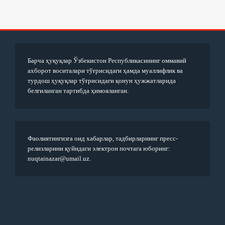
Барча ҳуқуқлар Ўзбекистон Республикасининг оммавий
ахборот воситалари тўғрисидаги ҳамда муаллифлик ва
турдош ҳуқуқлар тўғрисидаги қонун ҳужжатларида
белгиланган тартибда ҳимояланган.
Фаолиятингизга оид хабарлар, тадбирларнинг пресс-
релизларини қуйидаги электрон почтага юборинг:
nuqtainazar@umail.uz.