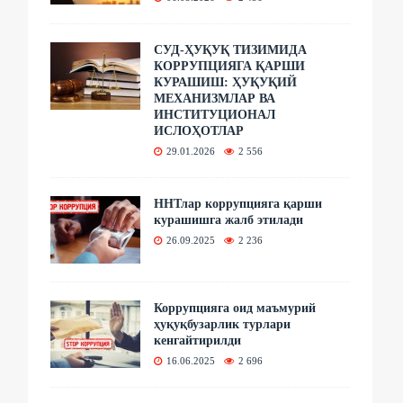
СУД-ҲУҚУҚ ТИЗИМИДА
КОРРУПЦИЯГА ҚАРШИ
КУРАШИШ: ҲУҚУҚИЙ
МЕХАНИЗМЛАР ВА
ИНСТИТУЦИОНАЛ
ИСЛОҲОТЛАР
29.01.2026
2 556
ННТлар коррупцияга қарши
курашишга жалб этилади
26.09.2025
2 236
Коррупцияга оид маъмурий
ҳуқуқбузарлик турлари
кенгайтирилди
16.06.2025
2 696