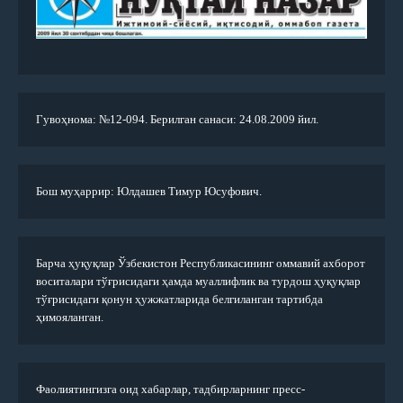
Гувоҳнома: №12-094. Берилган санаси: 24.08.2009 йил.
Бош муҳаррир: Юлдашев Тимур Юсуфович.
Барча ҳуқуқлар Ўзбекистон Республикасининг оммавий ахборот
воситалари тўғрисидаги ҳамда муаллифлик ва турдош ҳуқуқлар
тўғрисидаги қонун ҳужжатларида белгиланган тартибда
ҳимояланган.
Фаолиятингизга оид хабарлар, тадбирларнинг пресс-