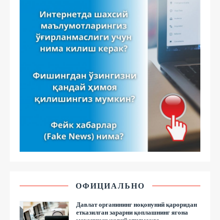
ОФИЦИАЛЬНО
Давлат органининг ноқонуний қароридан
етказилган зарарни қоплашнинг ягона