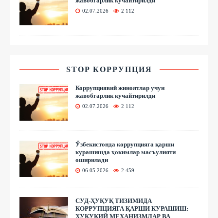
жавобгарлик кучайтирилди
02.07.2026
2 112
STOP КОРРУПЦИЯ
Коррупциявий жиноятлар учун
жавобгарлик кучайтирилди
02.07.2026
2 112
Ўзбекистонда коррупцияга қарши
курашишда ҳокимлар масъулияти
оширилади
06.05.2026
2 459
СУД-ҲУҚУҚ ТИЗИМИДА
КОРРУПЦИЯГА ҚАРШИ КУРАШИШ:
ҲУҚУҚИЙ МЕХАНИЗМЛАР ВА