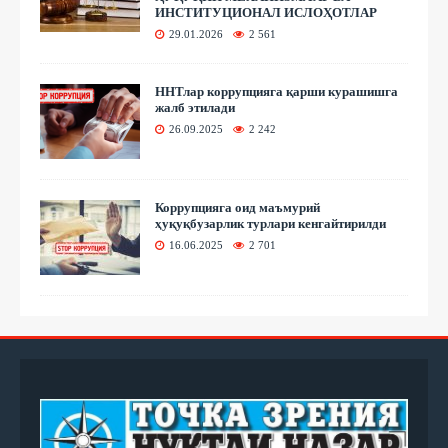
ИНСТИТУЦИОНАЛ ИСЛОҲОТЛАР
29.01.2026
2 561
ННТлар коррупцияга қарши курашишга
жалб этилади
26.09.2025
2 242
Коррупцияга оид маъмурий
ҳуқуқбузарлик турлари кенгайтирилди
16.06.2025
2 701