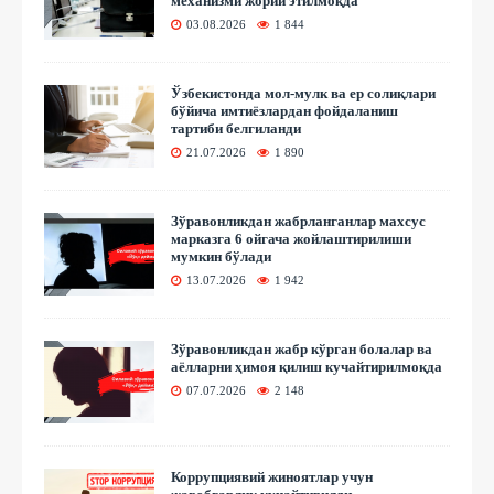
механизми жорий этилмоқда
03.08.2026
1 844
Ўзбекистонда мол-мулк ва ер солиқлари
бўйича имтиёзлардан фойдаланиш
тартиби белгиланди
21.07.2026
1 890
Зўравонликдан жабрланганлар махсус
марказга 6 ойгача жойлаштирилиши
мумкин бўлади
13.07.2026
1 942
Зўравонликдан жабр кўрган болалар ва
аёлларни ҳимоя қилиш кучайтирилмоқда
07.07.2026
2 148
Коррупциявий жиноятлар учун