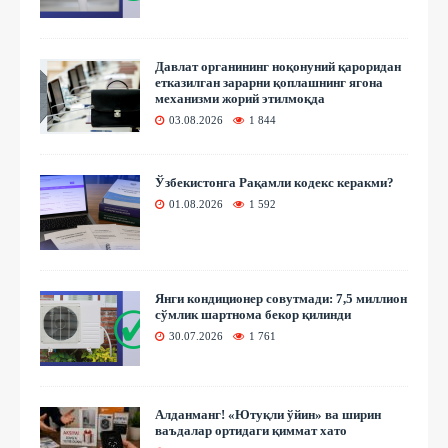
Давлат органининг ноқонуний қароридан
етказилган зарарни қоплашнинг ягона
механизми жорий этилмоқда
03.08.2026
1 844
Ўзбекистонга Рақамли кодекс керакми?
01.08.2026
1 592
Янги кондиционер совутмади: 7,5 миллион
сўмлик шартнома бекор қилинди
30.07.2026
1 761
Алданманг! «Ютуқли ўйин» ва ширин
ваъдалар ортидаги қиммат хато