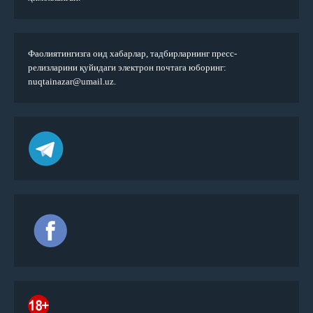
Фаолиятингизга оид хабарлар, тадбирларнинг пресс-
релизларини қуйидаги электрон почтага юборинг:
nuqtainazar@umail.uz.