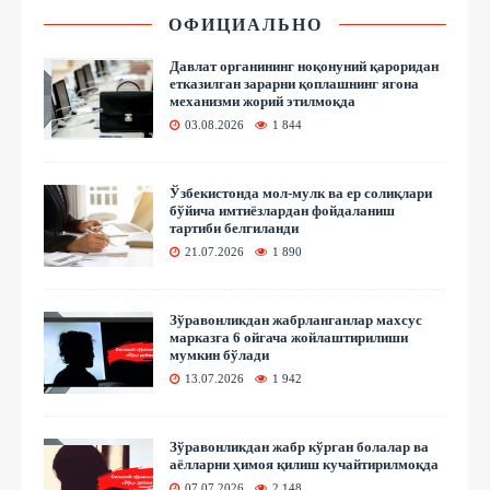
ОФИЦИАЛЬНО
Давлат органининг ноқонуний қароридан
етказилган зарарни қоплашнинг ягона
механизми жорий этилмоқда
03.08.2026
1 844
Ўзбекистонда мол-мулк ва ер солиқлари
бўйича имтиёзлардан фойдаланиш
тартиби белгиланди
21.07.2026
1 890
Зўравонликдан жабрланганлар махсус
марказга 6 ойгача жойлаштирилиши
мумкин бўлади
13.07.2026
1 942
Зўравонликдан жабр кўрган болалар ва
аёлларни ҳимоя қилиш кучайтирилмоқда
07.07.2026
2 148