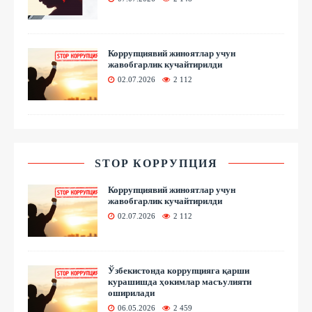
Коррупциявий жиноятлар учун
жавобгарлик кучайтирилди
02.07.2026
2 112
STOP КОРРУПЦИЯ
Коррупциявий жиноятлар учун
жавобгарлик кучайтирилди
02.07.2026
2 112
Ўзбекистонда коррупцияга қарши
курашишда ҳокимлар масъулияти
оширилади
06.05.2026
2 459