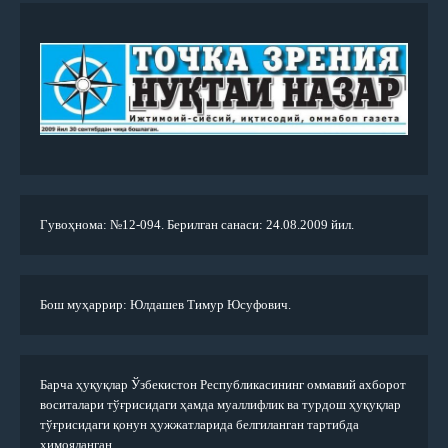
Гувоҳнома: №12-094. Берилган санаси: 24.08.2009 йил.
Бош муҳаррир: Юлдашев Тимур Юсуфович.
Барча ҳуқуқлар Ўзбекистон Республикасининг оммавий ахборот
воситалари тўғрисидаги ҳамда муаллифлик ва турдош ҳуқуқлар
тўғрисидаги қонун ҳужжатларида белгиланган тартибда
ҳимояланган.