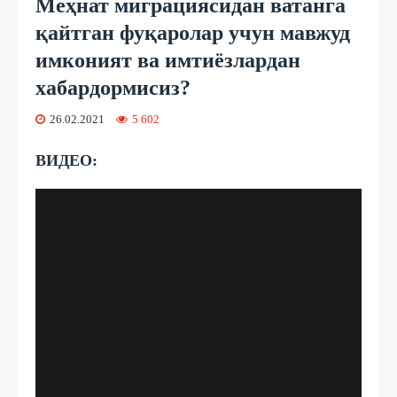
Меҳнат миграциясидан ватанга
қайтган фуқаролар учун мавжуд
имконият ва имтиёзлардан
хабардормисиз?
26.02.2021
5 602
ВИДЕО: