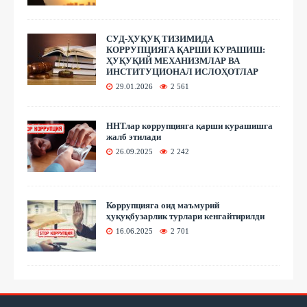
СУД-ҲУҚУҚ ТИЗИМИДА
КОРРУПЦИЯГА ҚАРШИ КУРАШИШ:
ҲУҚУҚИЙ МЕХАНИЗМЛАР ВА
ИНСТИТУЦИОНАЛ ИСЛОҲОТЛАР
29.01.2026
2 561
ННТлар коррупцияга қарши курашишга
жалб этилади
26.09.2025
2 242
Коррупцияга оид маъмурий
ҳуқуқбузарлик турлари кенгайтирилди
16.06.2025
2 701