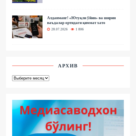
Алданманг! «Ютуқли ўйин» ва ширин
ваъдалар ортидаги қиммат хато
28.07.2026
1 806
АРХИВ