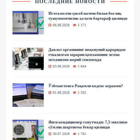
ПОСЛЕДНИЕ НОВОСТИ
Истеъмолчи ҳисоблагичи билан боғлиқ
тушунмовчилик ҳолати бартараф қилинди
06.08.2026
1 171
Давлат органининг ноқонуний қароридан
етказилган зарарни қоплашнинг ягона
механизми жорий этилмоқда
03.08.2026
1 844
Ўзбекистонга Рақамли кодекс керакми?
01.08.2026
1 592
Янги кондиционер совутмади: 7,5 миллион
сўмлик шартнома бекор қилинди
30.07.2026
1 761