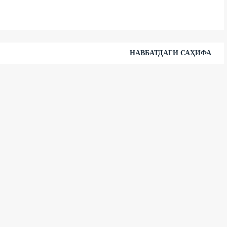
НАВБАТДАГИ САҲИФА