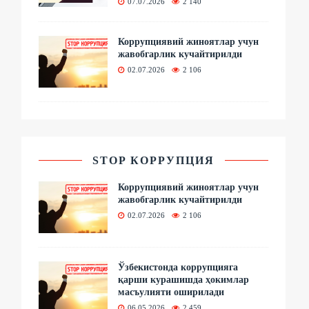
07.07.2026
2 140
Коррупциявий жиноятлар учун
жавобгарлик кучайтирилди
02.07.2026
2 106
STOP КОРРУПЦИЯ
Коррупциявий жиноятлар учун
жавобгарлик кучайтирилди
02.07.2026
2 106
Ўзбекистонда коррупцияга
қарши курашишда ҳокимлар
масъулияти оширилади
06.05.2026
2 459