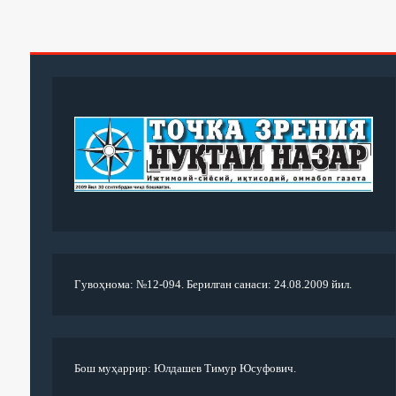
Гувоҳнома: №12-094. Берилган санаси: 24.08.2009 йил.
Бош муҳаррир: Юлдашев Тимур Юсуфович.