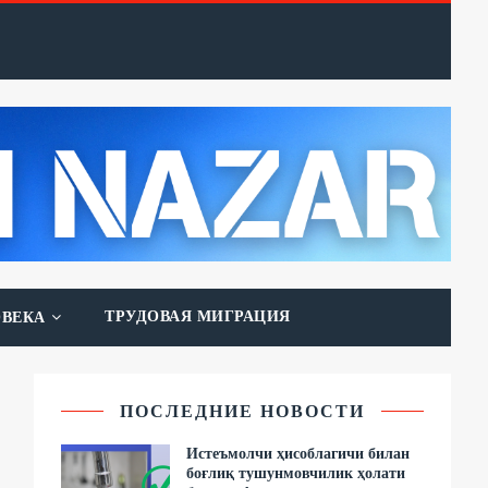
ТРУДОВАЯ МИГРАЦИЯ
ОВЕКА
ПОСЛЕДНИЕ НОВОСТИ
Истеъмолчи ҳисоблагичи билан
боғлиқ тушунмовчилик ҳолати