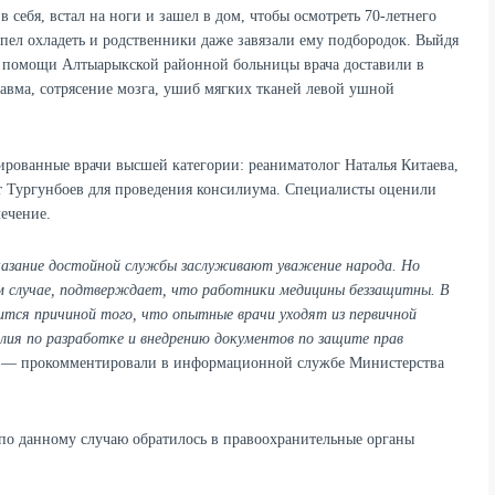
себя, встал на ноги и зашел в дом, чтобы осмотреть 70-летнего
пел охладеть и родственники даже завязали ему подбородок. Выйдя
ой помощи Алтыарыкской районной больницы врача доставили в
равма, сотрясение мозга, ушиб мягких тканей левой ушной
рованные врачи высшей категории: реаниматолог Наталья Китаева,
 Тургунбоев для проведения консилиума. Специалисты оценили
ечение.
казание достойной службы заслуживают уважение народа. Но
ном случае, подтверждает, что работники медицины беззащитны. В
ится причиной того, что опытные врачи уходят из первичной
лия по разработке и внедрению документов по защите прав
— прокомментировали в информационной службе Министерства
по данному случаю обратилось в правоохранительные органы