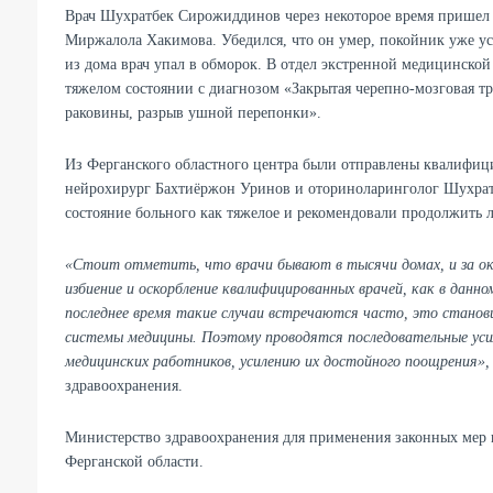
Врач Шухратбек Сирожиддинов через некоторое время пришел в 
Миржалола Хакимова. Убедился, что он умер, покойник уже ус
из дома врач упал в обморок. В отдел экстренной медицинск
тяжелом состоянии с диагнозом «Закрытая черепно-мозговая т
раковины, разрыв ушной перепонки».
Из Ферганского областного центра были отправлены квалифици
нейрохирург Бахтиёржон Уринов и оториноларинголог Шухрат
состояние больного как тяжелое и рекомендовали продолжить л
«Стоит отметить, что врачи бывают в тысячи домах, и за о
избиение и оскорбление квалифицированных врачей, как в дан
последнее время такие случаи встречаются часто, это станов
системы медицины. Поэтому проводятся последовательные уси
медицинских работников, усилению их достойного поощрения»,
здравоохранения.
Министерство здравоохранения для применения законных мер 
Ферганской области.