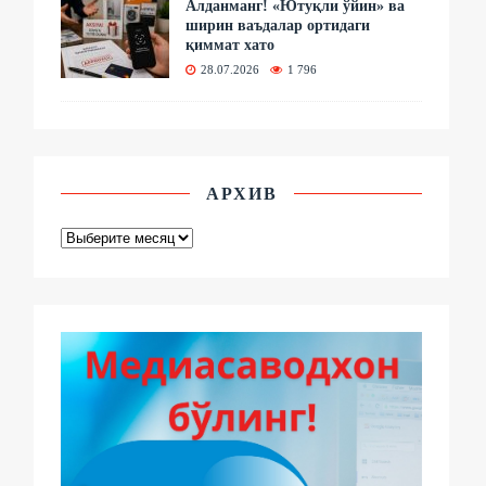
Алданманг! «Ютуқли ўйин» ва
ширин ваъдалар ортидаги
қиммат хато
28.07.2026
1 796
АРХИВ