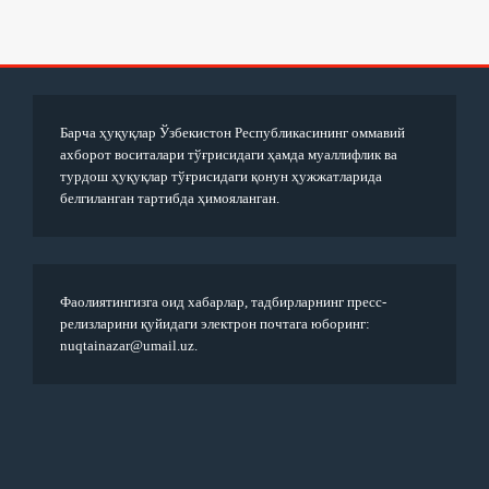
Барча ҳуқуқлар Ўзбекистон Республикасининг оммавий
ахборот воситалари тўғрисидаги ҳамда муаллифлик ва
турдош ҳуқуқлар тўғрисидаги қонун ҳужжатларида
белгиланган тартибда ҳимояланган.
Фаолиятингизга оид хабарлар, тадбирларнинг пресс-
релизларини қуйидаги электрон почтага юборинг:
nuqtainazar@umail.uz.