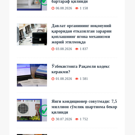
бартараф қилинди
06.08.2026
1 158
Давлат органининг ноқонуний
қароридан етказилган зарарни
қоплашнинг ягона механизми
жорий этилмоқда
03.08.2026
1 837
Ўзбекистонга Рақамли кодекс
керакми?
01.08.2026
1 581
Янги кондиционер совутмади: 7,5
миллион сўмлик шартнома бекор
қилинди
30.07.2026
1 752