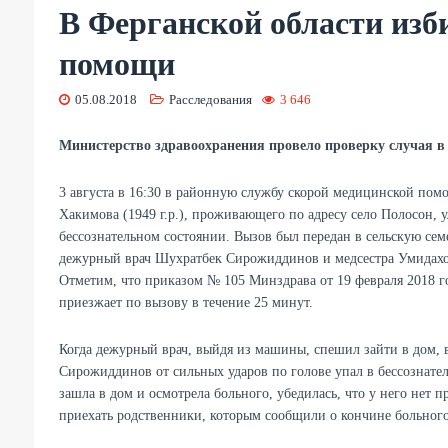
В Ферганской области изб
помощи
05.08.2018
Расследования
3 646
Министерство здравоохранения провело проверку случая в
3 августа в 16:30 в районную службу скорой медицинской по
Хакимова (1949 г.р.), проживающего по адресу село Полосон, 
бессознательном состоянии. Вызов был передан в сельскую се
дежурный врач Шухратбек Сирожиддинов и медсестра Умидахон 
Отметим, что приказом № 105 Минздрава от 19 февраля 2018 г
приезжает по вызову в течение 25 минут.
Когда дежурный врач, выйдя из машины, спешил зайти в дом, в
Сирожиддинов от сильных ударов по голове упал в бессознате
зашла в дом и осмотрела больного, убедилась, что у него нет 
приехать родственники, которым сообщили о кончине больного