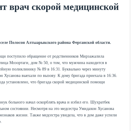
ит врач скорой медицинской
 селе Полосон Алтыарыкского района Ферганской области.
мощи поступило обращение от родственников Мирзажалила
улица Мозортаги, дом № 50, о том, что мужчина находится в
мейную поликлинику № 89 в 16:31. Буквально через минуту
Хусанова выехали по вызову. К дому бригада приехала в 16:36.
ода установлено, что бригада скорой медицинской помощи
нук больного начал оскорблять врача и избил его. Шухратбек
льном состоянии. Несмотря на это медсестра Умидахон Хусанова
признаков жизни. Также медсестра увидела, что в дом даже успели
.