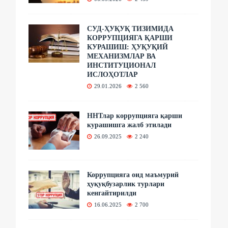
СУД-ҲУҚУҚ ТИЗИМИДА
КОРРУПЦИЯГА ҚАРШИ
КУРАШИШ: ҲУҚУҚИЙ
МЕХАНИЗМЛАР ВА
ИНСТИТУЦИОНАЛ
ИСЛОҲОТЛАР
29.01.2026
2 560
ННТлар коррупцияга қарши
курашишга жалб этилади
26.09.2025
2 240
Коррупцияга оид маъмурий
ҳуқуқбузарлик турлари
кенгайтирилди
16.06.2025
2 700