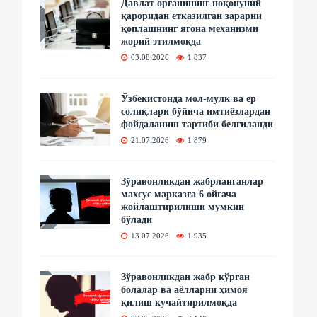
Давлат органининг ноқонуний
қароридан етказилган зарарни
қоплашнинг ягона механизми
жорий этилмоқда
03.08.2026
1 837
Ўзбекистонда мол-мулк ва ер
солиқлари бўйича имтиёзлардан
фойдаланиш тартиби белгиланди
21.07.2026
1 879
Зўравонликдан жабрланганлар
махсус марказга 6 ойгача
жойлаштирилиши мумкин
бўлади
13.07.2026
1 935
Зўравонликдан жабр кўрган
болалар ва аёлларни ҳимоя
қилиш кучайтирилмоқда