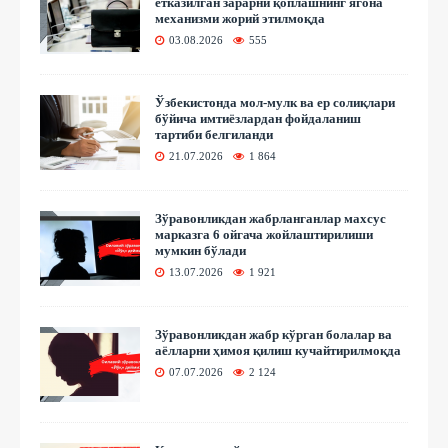
етказилган зарарни қоплашнинг ягона
механизми жорий этилмоқда
03.08.2026
555
Ўзбекистонда мол-мулк ва ер солиқлари
бўйича имтиёзлардан фойдаланиш
тартиби белгиланди
21.07.2026
1 864
Зўравонликдан жабрланганлар махсус
марказга 6 ойгача жойлаштирилиши
мумкин бўлади
13.07.2026
1 921
Зўравонликдан жабр кўрган болалар ва
аёлларни ҳимоя қилиш кучайтирилмоқда
07.07.2026
2 124