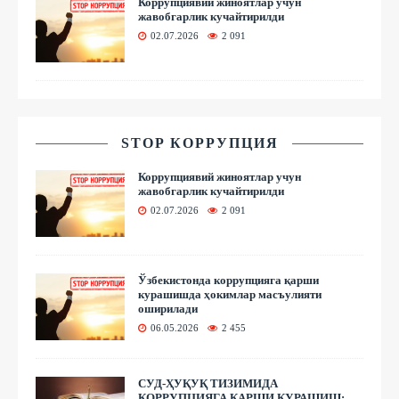
Коррупциявий жиноятлар учун
жавобгарлик кучайтирилди
02.07.2026
2 091
STOP КОРРУПЦИЯ
Коррупциявий жиноятлар учун
жавобгарлик кучайтирилди
02.07.2026
2 091
Ўзбекистонда коррупцияга қарши
курашишда ҳокимлар масъулияти
оширилади
06.05.2026
2 455
СУД-ҲУҚУҚ ТИЗИМИДА
КОРРУПЦИЯГА ҚАРШИ КУРАШИШ: