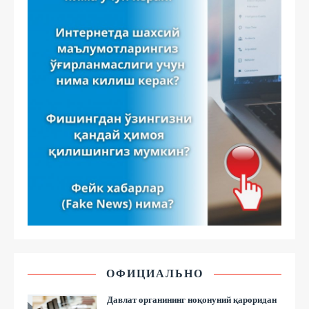
ОФИЦИАЛЬНО
Давлат органининг ноқонуний қароридан