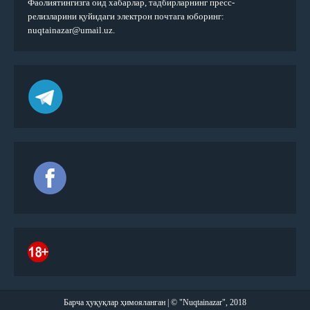
Фаолиятингизга оид хабарлар, тадбирларнинг пресс-
релизларини қуйидаги электрон почтага юборинг:
nuqtainazar@umail.uz.
Барча ҳуқуқлар ҳимояланган | © "Nuqtainazar", 2018