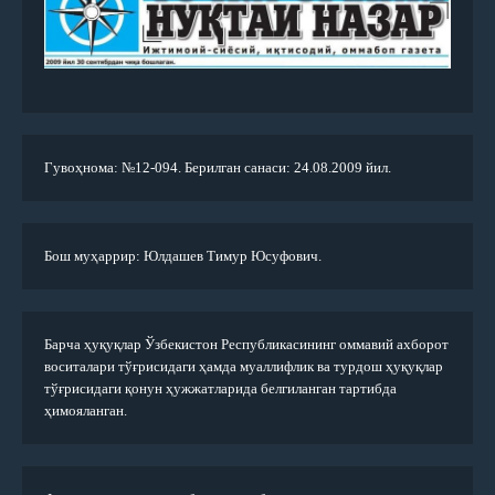
Гувоҳнома: №12-094. Берилган санаси: 24.08.2009 йил.
Бош муҳаррир: Юлдашев Тимур Юсуфович.
Барча ҳуқуқлар Ўзбекистон Республикасининг оммавий ахборот
воситалари тўғрисидаги ҳамда муаллифлик ва турдош ҳуқуқлар
тўғрисидаги қонун ҳужжатларида белгиланган тартибда
ҳимояланган.