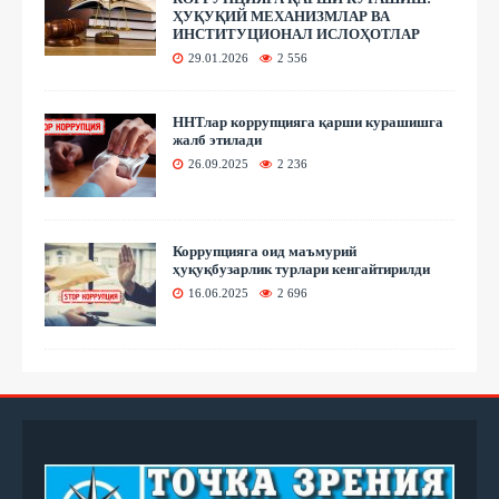
ҲУҚУҚИЙ МЕХАНИЗМЛАР ВА
ИНСТИТУЦИОНАЛ ИСЛОҲОТЛАР
29.01.2026
2 556
ННТлар коррупцияга қарши курашишга
жалб этилади
26.09.2025
2 236
Коррупцияга оид маъмурий
ҳуқуқбузарлик турлари кенгайтирилди
16.06.2025
2 696