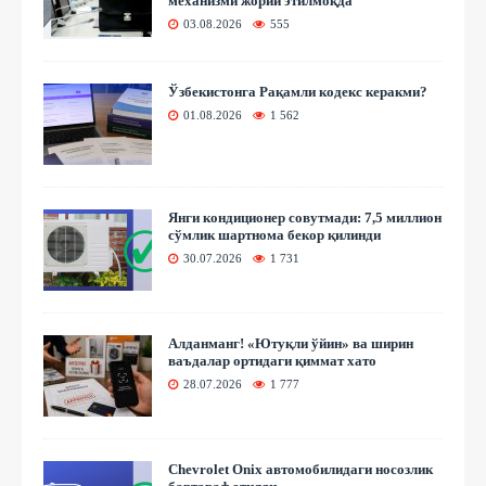
механизми жорий этилмоқда
03.08.2026
555
Ўзбекистонга Рақамли кодекс керакми?
01.08.2026
1 562
Янги кондиционер совутмади: 7,5 миллион
сўмлик шартнома бекор қилинди
30.07.2026
1 731
Алданманг! «Ютуқли ўйин» ва ширин
ваъдалар ортидаги қиммат хато
28.07.2026
1 777
Chevrolet Onix автомобилидаги носозлик