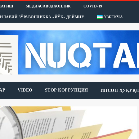
НАТИШ
МЕДИАСАВОДХОНЛИК
COVID-19
ИЛАВИЙ ЗЎРАВОНЛИККА «ЙЎҚ» ДЕЙМИЗ!
ЎЗБЕКЧА
АР
VIDEO
STOP КОРРУПЦИЯ
ИНСОН ҲУҚУҚЛ