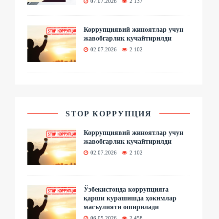
07.07.2026
2 137
Коррупциявий жиноятлар учун
жавобгарлик кучайтирилди
02.07.2026
2 102
STOP КОРРУПЦИЯ
Коррупциявий жиноятлар учун
жавобгарлик кучайтирилди
02.07.2026
2 102
Ўзбекистонда коррупцияга
қарши курашишда ҳокимлар
масъулияти оширилади
06.05.2026
2 458