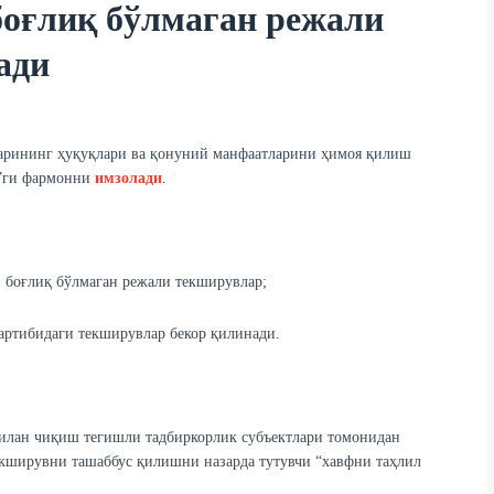
боғлиқ бўлмаган режали
ади
ларининг ҳуқуқлари ва қонуний манфаатларини ҳимоя қилиш
а”ги фармонни
имзолади
.
 боғлиқ бўлмаган режали текширувлар;
тартибидаги текширувлар бекор қилинади.
илан чиқиш тегишли тадбиркорлик субъектлари томонидан
екширувни ташаббус қилишни назарда тутувчи “хавфни таҳлил