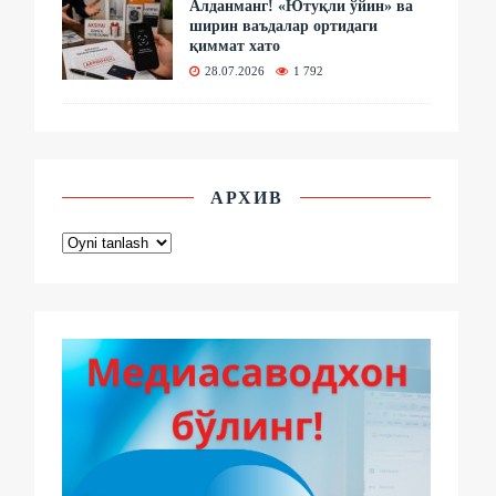
Алданманг! «Ютуқли ўйин» ва
ширин ваъдалар ортидаги
қиммат хато
28.07.2026
1 792
АРХИВ