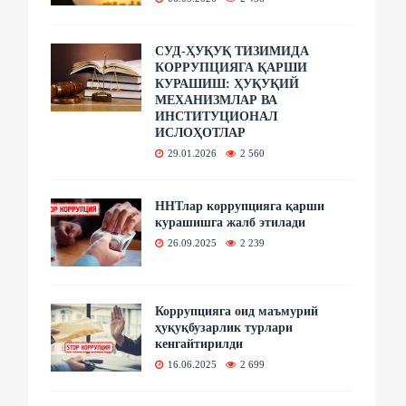
СУД-ҲУҚУҚ ТИЗИМИДА
КОРРУПЦИЯГА ҚАРШИ
КУРАШИШ: ҲУҚУҚИЙ
МЕХАНИЗМЛАР ВА
ИНСТИТУЦИОНАЛ
ИСЛОҲОТЛАР
29.01.2026
2 560
ННТлар коррупцияга қарши
курашишга жалб этилади
26.09.2025
2 239
Коррупцияга оид маъмурий
ҳуқуқбузарлик турлари
кенгайтирилди
16.06.2025
2 699