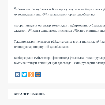
Ўзбекистон Республикаси Бош прокуратураси тадбиркорлик су
мувофиқлаштириш бўйича ваколатли орган ҳисобланади;
назорат қилувчи органлар томонидан тадбиркорлик субъектла
электрон рўйхатга олиш ягона тизимида рўйхатга олиниши ша
Текширувларни электрон рўйхатга олиш ягона тизимида рўйхат
текширувлар ноқонуний ҳисобланади;
тадбиркорлик субъектлари фаолиятида ўтказилган текширувла
тамомлангандан кейин уч кун давомида Текширувларни электр
АВВАЛГИ САҲИФА