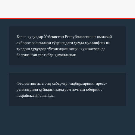
Барча ҳуқуқлар Ўзбекистон Республикасининг оммавий
ахборот воситалари тўғрисидаги ҳамда муаллифлик ва
турдош ҳуқуқлар тўғрисидаги қонун ҳужжатларида
белгиланган тартибда ҳимояланган.
Фаолиятингизга оид хабарлар, тадбирларнинг пресс-
релизларини қуйидаги электрон почтага юборинг:
nuqtainazar@umail.uz.