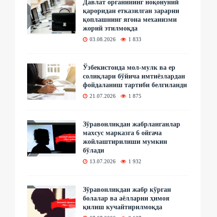
Давлат органининг ноқонуний
қароридан етказилган зарарни
қоплашнинг ягона механизми
жорий этилмоқда
03.08.2026
1 833
Ўзбекистонда мол-мулк ва ер
солиқлари бўйича имтиёзлардан
фойдаланиш тартиби белгиланди
21.07.2026
1 875
Зўравонликдан жабрланганлар
махсус марказга 6 ойгача
жойлаштирилиши мумкин
бўлади
13.07.2026
1 932
Зўравонликдан жабр кўрган
болалар ва аёлларни ҳимоя
қилиш кучайтирилмоқда