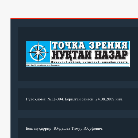
Гувоҳнома: №12-094. Берилган санаси: 24.08.2009 йил.
Бош муҳаррир: Юлдашев Тимур Юсуфович.