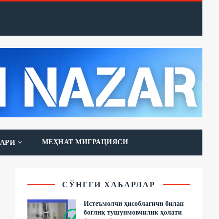
МЕҲНАТ МИГРАЦИЯСИ
АРИ
СЎНГГИ ХАБАРЛАР
Истеъмолчи ҳисоблагичи билан
боғлиқ тушунмовчилик ҳолати