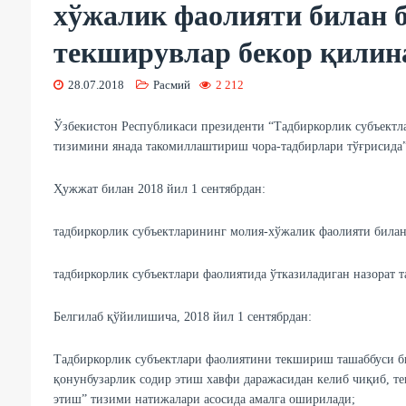
хўжалик фаолияти билан 
текширувлар бекор қилин
28.07.2018
Расмий
2 212
Ўзбекистон Республикаси президенти “Тадбиркорлик субъект
тизимини янада такомиллаштириш чора-тадбирлари тўғрисид
Ҳужжат билан 2018 йил 1 сентябрдан:
тадбиркорлик субъектларининг молия-хўжалик фаолияти билан
тадбиркорлик субъектлари фаолиятида ўтказиладиган назорат 
Белгилаб қўйилишича, 2018 йил 1 сентябрдан:
Тадбиркорлик субъектлари фаолиятини текшириш ташаббуси б
қонунбузарлик содир этиш хавфи даражасидан келиб чиқиб, т
этиш” тизими натижалари асосида амалга оширилади;