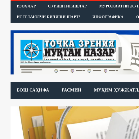
ИЗОҲЛАР
СУРИШТИРИШЛАР
МУРОЖААТНИ ЖЎ
ИСТЕЪМОЛЧИ БИЛИШИ ШАРТ!
ИНФОГРАФИКА
О
БОШ САҲИФА
РАСМИЙ
МУҲИМ ҲУЖЖАТЛ