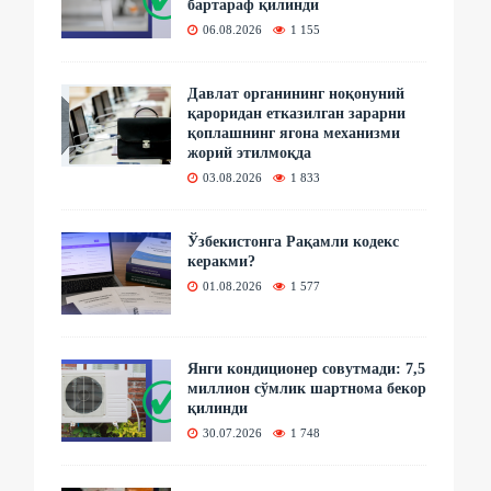
бартараф қилинди
06.08.2026
1 155
Давлат органининг ноқонуний
қароридан етказилган зарарни
қоплашнинг ягона механизми
жорий этилмоқда
03.08.2026
1 833
Ўзбекистонга Рақамли кодекс
керакми?
01.08.2026
1 577
Янги кондиционер совутмади: 7,5
миллион сўмлик шартнома бекор
қилинди
30.07.2026
1 748