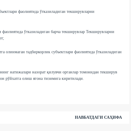
бъектлари фаолиятида ўтказиладиган текширувларни
ри фаолиятида ўтказиладиган барча текширувлар Текширувларни
рт;
га олинмаган тадбиркорлик субъектлари фаолиятида ўтказиладиган
рнинг натижалари назорат қилувчи органлар томонидан текширув
он рўйхатга олиш ягона тизимига киритилади.
НАВБАТДАГИ САҲИФА