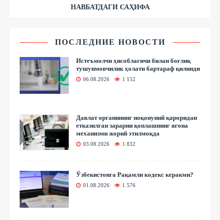
НАВБАТДАГИ САҲИФА
ПОСЛЕДНИЕ НОВОСТИ
Истеъмолчи ҳисоблагичи билан боғлиқ
тушунмовчилик ҳолати бартараф қилинди
06.08.2026
1 152
Давлат органининг ноқонуний қароридан
етказилган зарарни қоплашнинг ягона
механизми жорий этилмоқда
03.08.2026
1 832
Ўзбекистонга Рақамли кодекс керакми?
01.08.2026
1 576