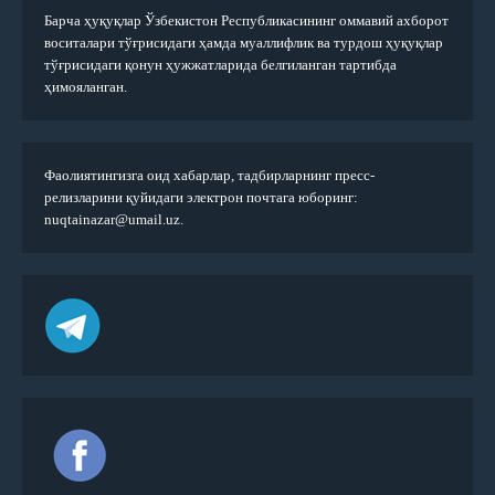
Барча ҳуқуқлар Ўзбекистон Республикасининг оммавий ахборот
воситалари тўғрисидаги ҳамда муаллифлик ва турдош ҳуқуқлар
тўғрисидаги қонун ҳужжатларида белгиланган тартибда
ҳимояланган.
Фаолиятингизга оид хабарлар, тадбирларнинг пресс-
релизларини қуйидаги электрон почтага юборинг:
nuqtainazar@umail.uz.