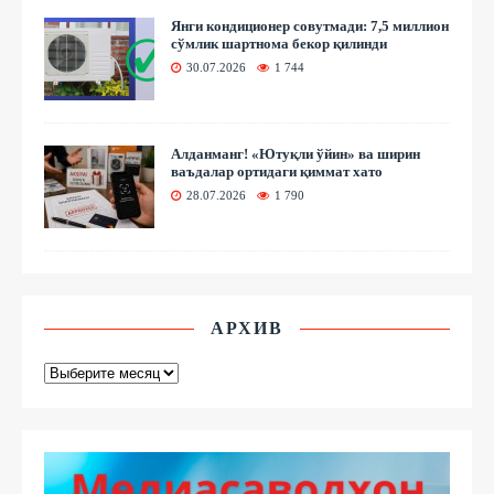
Янги кондиционер совутмади: 7,5 миллион
сўмлик шартнома бекор қилинди
30.07.2026
1 744
Алданманг! «Ютуқли ўйин» ва ширин
ваъдалар ортидаги қиммат хато
28.07.2026
1 790
АРХИВ