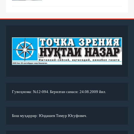
Гувоҳнома: №12-094. Берилган санаси: 24.08.2009 йил.
Бош муҳаррир: Юлдашев Тимур Юсуфович.