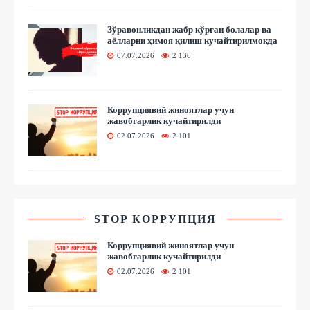
Зўравонликдан жабр кўрган болалар ва
аёлларни ҳимоя қилиш кучайтирилмоқда
07.07.2026
2 136
Коррупциявий жиноятлар учун
жавобгарлик кучайтирилди
02.07.2026
2 101
STOP КОРРУПЦИЯ
Коррупциявий жиноятлар учун
жавобгарлик кучайтирилди
02.07.2026
2 101