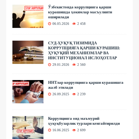
Ўзбекистонда коррупцияга қарши
курашишда ҳокимлар масъулияти
оширилади
06.05.2026
2 458
СУД-ҲУҚУҚ ТИЗИМИДА
КОРРУПЦИЯГА ҚАРШИ КУРАШИШ:
ҲУҚУҚИЙ МЕХАНИЗМЛАР ВА
ИНСТИТУЦИОНАЛ ИСЛОҲОТЛАР
29.01.2026
2 560
ННТлар коррупцияга қарши курашишга
жалб этилади
26.09.2025
2 239
Коррупцияга оид маъмурий
ҳуқуқбузарлик турлари кенгайтирилди
16.06.2025
2 699