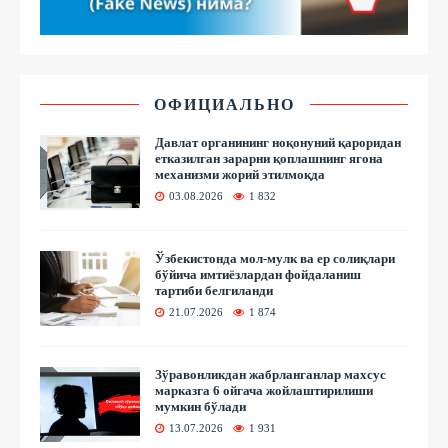
ОФИЦИАЛЬНО
Давлат органининг ноқонуний қароридан
етказилган зарарни қоплашнинг ягона
механизми жорий этилмоқда
03.08.2026
1 832
Ўзбекистонда мол-мулк ва ер солиқлари
бўйича имтиёзлардан фойдаланиш
тартиби белгиланди
21.07.2026
1 874
Зўравонликдан жабрланганлар махсус
марказга 6 ойгача жойлаштирилиши
мумкин бўлади
13.07.2026
1 931