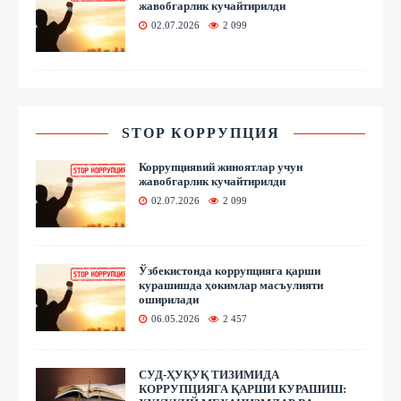
жавобгарлик кучайтирилди
02.07.2026
2 099
STOP КОРРУПЦИЯ
Коррупциявий жиноятлар учун
жавобгарлик кучайтирилди
02.07.2026
2 099
Ўзбекистонда коррупцияга қарши
курашишда ҳокимлар масъулияти
оширилади
06.05.2026
2 457
СУД-ҲУҚУҚ ТИЗИМИДА
КОРРУПЦИЯГА ҚАРШИ КУРАШИШ: