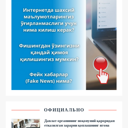
ОФИЦИАЛЬНО
Давлат органининг ноқонуний қароридан
етказилган зарарни қоплашнинг ягона