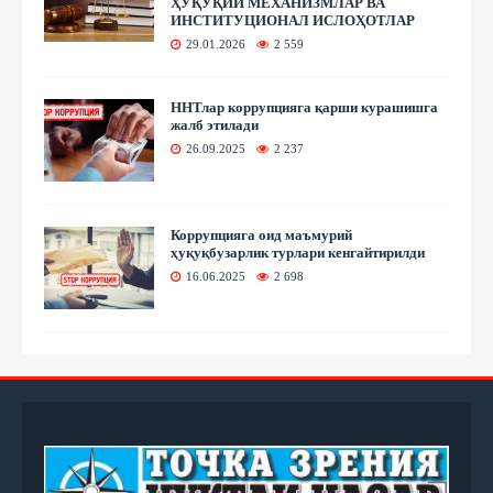
ҲУҚУҚИЙ МЕХАНИЗМЛАР ВА
ИНСТИТУЦИОНАЛ ИСЛОҲОТЛАР
29.01.2026
2 559
ННТлар коррупцияга қарши курашишга
жалб этилади
26.09.2025
2 237
Коррупцияга оид маъмурий
ҳуқуқбузарлик турлари кенгайтирилди
16.06.2025
2 698