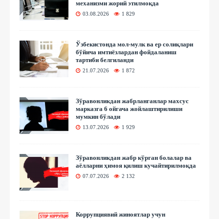
механизми жорий этилмоқда
03.08.2026
1 829
Ўзбекистонда мол-мулк ва ер солиқлари
бўйича имтиёзлардан фойдаланиш
тартиби белгиланди
21.07.2026
1 872
Зўравонликдан жабрланганлар махсус
марказга 6 ойгача жойлаштирилиши
мумкин бўлади
13.07.2026
1 929
Зўравонликдан жабр кўрган болалар ва
аёлларни ҳимоя қилиш кучайтирилмоқда
07.07.2026
2 132
Коррупциявий жиноятлар учун