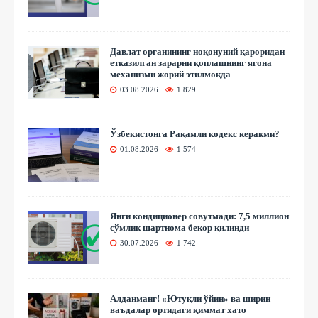
Давлат органининг ноқонуний қароридан
етказилган зарарни қоплашнинг ягона
механизми жорий этилмоқда
03.08.2026
1 829
Ўзбекистонга Рақамли кодекс керакми?
01.08.2026
1 574
Янги кондиционер совутмади: 7,5 миллион
сўмлик шартнома бекор қилинди
30.07.2026
1 742
Алданманг! «Ютуқли ўйин» ва ширин
ваъдалар ортидаги қиммат хато