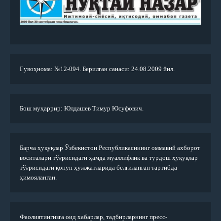
Гувоҳнома: №12-094. Берилган санаси: 24.08.2009 йил.
Бош муҳаррир: Юлдашев Тимур Юсуфович.
Барча ҳуқуқлар Ўзбекистон Республикасининг оммавий ахборот
воситалари тўғрисидаги ҳамда муаллифлик ва турдош ҳуқуқлар
тўғрисидаги қонун ҳужжатларида белгиланган тартибда
ҳимояланган.
Фаолиятингизга оид хабарлар, тадбирларнинг пресс-