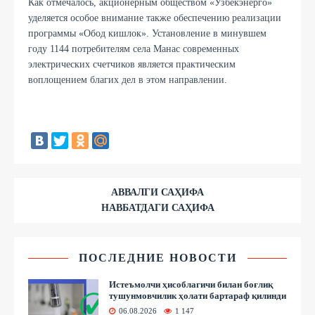
Как отмечалось, акционерным обществом «Узбекэнерго»
уделяется особое внимание также обеспечению реализации
программы «Обод кишлок». Установление в минувшем
году 1144 потребителям села Манас современных
электрических счетчиков является практическим
воплощением благих дел в этом направлении.
АВВАЛГИ САҲИФА
НАВБАТДАГИ САҲИФА
ПОСЛЕДНИЕ НОВОСТИ
Истеъмолчи ҳисоблагичи билан боғлиқ
тушунмовчилик ҳолати бартараф қилинди
06.08.2026
1 147