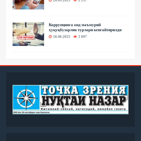
26.09.2025
2 237
Коррупцияга оид маъмурий
ҳуқуқбузарлик турлари кенгайтирилди
16.06.2025
2 697