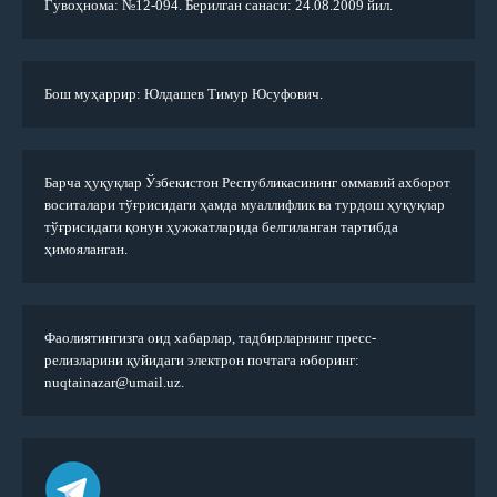
Гувоҳнома: №12-094. Берилган санаси: 24.08.2009 йил.
Бош муҳаррир: Юлдашев Тимур Юсуфович.
Барча ҳуқуқлар Ўзбекистон Республикасининг оммавий ахборот
воситалари тўғрисидаги ҳамда муаллифлик ва турдош ҳуқуқлар
тўғрисидаги қонун ҳужжатларида белгиланган тартибда
ҳимояланган.
Фаолиятингизга оид хабарлар, тадбирларнинг пресс-
релизларини қуйидаги электрон почтага юборинг:
nuqtainazar@umail.uz.