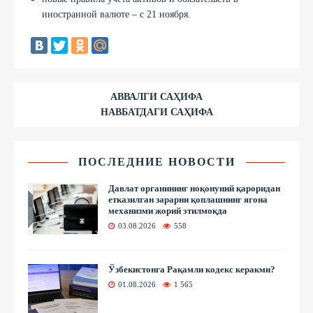
иностранной валюте – с 21 ноября.
АВВАЛГИ САҲИФА
НАВБАТДАГИ САҲИФА
ПОСЛЕДНИЕ НОВОСТИ
Давлат органининг ноқонуний қароридан
етказилган зарарни қоплашнинг ягона
механизми жорий этилмоқда
03.08.2026
558
Ўзбекистонга Рақамли кодекс керакми?
01.08.2026
1 565