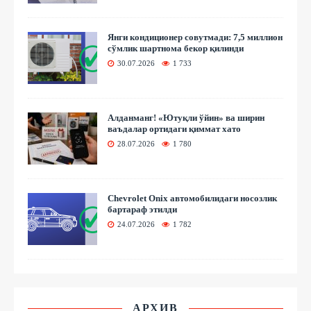
Янги кондиционер совутмади: 7,5 миллион
сўмлик шартнома бекор қилинди
30.07.2026
1 733
Алданманг! «Ютуқли ўйин» ва ширин
ваъдалар ортидаги қиммат хато
28.07.2026
1 780
Chevrolet Onix автомобилидаги носозлик
бартараф этилди
24.07.2026
1 782
АРХИВ