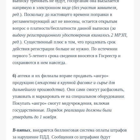
выписку требовать не будут, госорганам она высылается
напрямую в электронном виде (
без участия заявителя,
ред.
). Поскольку до настоящего времени поправки в
регламентирующий акт не внесены, остается открытым
вопрос о платности/бесплатности данной выписки (
за
выдачу регистрационного удостоверения взималось 2 МРЗП,
ред.
). Существенный плюс в том, что продлевать срок
действия регистрации больше не нужно. По истечении
первого 5-летнего срока сведения вносятся в Госреестр и
сохраняются в нем навсегда.
б)
аптеки и их филиалы вправе продавать «ангро»
продукцию (
лекарства в крупной фасовке и сырье для
дальнейшего производства
). Они сами смогут расфасовать,
упаковать и маркировать ее на специальном оборудовании.
Покупать «ангро» смогут медучреждения, включая
государственные.
Порядок реализации должны были
утвердить до 1 ноября
.
В-пятых
, внедряется биллинговая система оплаты штрафов
за нарушение ПДД. Сообщения со штрафами будут