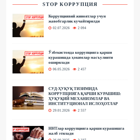
STOP КОРРУПЦИЯ
Коррупциявий жиноятлар учун
жавобгарлик кучайтирилди
02.07.2026
2 094
Ўзбекистонда коррупцияга қарши
курашишда ҳокимлар масъулияти
оширилади
06.05.2026
2 457
СУД-ҲУҚУҚ ТИЗИМИДА
КОРРУПЦИЯГА ҚАРШИ КУРАШИШ:
ҲУҚУҚИЙ МЕХАНИЗМЛАР ВА
ИНСТИТУЦИОНАЛ ИСЛОҲОТЛАР
29.01.2026
2 557
ННТлар коррупцияга қарши курашишга
жалб этилади