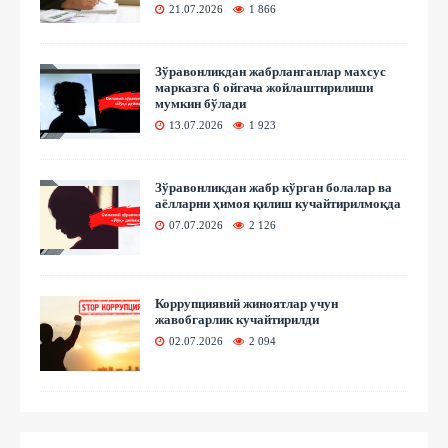
21.07.2026
1 866
Зўравонликдан жабрланганлар махсус
марказга 6 ойгача жойлаштирилиши
мумкин бўлади
13.07.2026
1 923
Зўравонликдан жабр кўрган болалар ва
аёлларни ҳимоя қилиш кучайтирилмоқда
07.07.2026
2 126
Коррупциявий жиноятлар учун
жавобгарлик кучайтирилди
02.07.2026
2 094