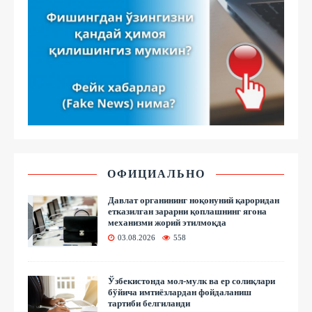
ОФИЦИАЛЬНО
Давлат органининг ноқонуний қароридан
етказилган зарарни қоплашнинг ягона
механизми жорий этилмоқда
03.08.2026
558
Ўзбекистонда мол-мулк ва ер солиқлари
бўйича имтиёзлардан фойдаланиш
тартиби белгиланди