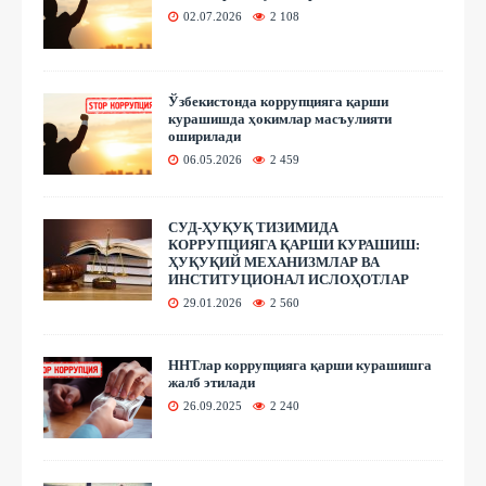
02.07.2026
2 108
Ўзбекистонда коррупцияга қарши
курашишда ҳокимлар масъулияти
оширилади
06.05.2026
2 459
СУД-ҲУҚУҚ ТИЗИМИДА
КОРРУПЦИЯГА ҚАРШИ КУРАШИШ:
ҲУҚУҚИЙ МЕХАНИЗМЛАР ВА
ИНСТИТУЦИОНАЛ ИСЛОҲОТЛАР
29.01.2026
2 560
ННТлар коррупцияга қарши курашишга
жалб этилади
26.09.2025
2 240