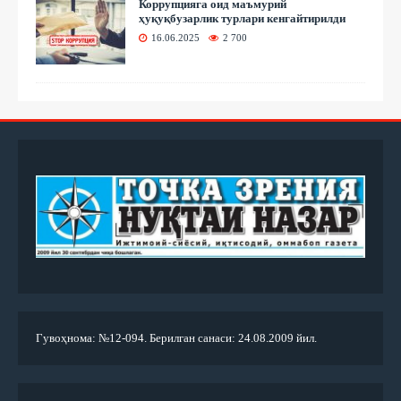
Коррупцияга оид маъмурий
ҳуқуқбузарлик турлари кенгайтирилди
16.06.2025
2 700
Гувоҳнома: №12-094. Берилган санаси: 24.08.2009 йил.