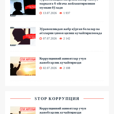
марказга 6 ойгача жойлаштирилиши
мумкин бўлади
13.07.2026
1 937
Зўравонликдан жабр кўрган болалар ва
аёлларни ҳимоя қилиш кучайтирилмоқда
07.07.2026
2 142
Коррупциявий жиноятлар учун
жавобгарлик кучайтирилди
02.07.2026
2 108
STOP КОРРУПЦИЯ
Коррупциявий жиноятлар учун
жавобгарлик кучайтирилди