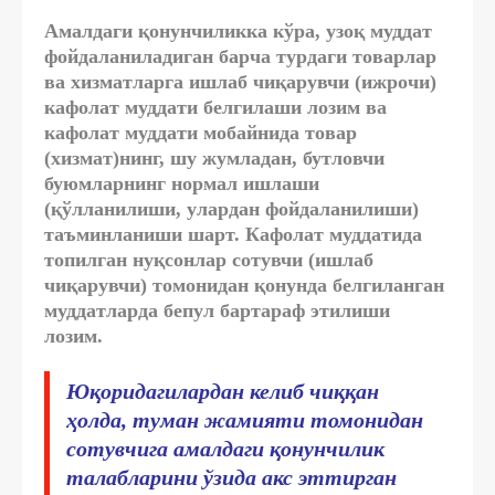
Амалдаги қонунчиликка кўра, узоқ муддат
фойдаланиладиган барча турдаги товарлар
ва хизматларга ишлаб чиқарувчи (ижрочи)
кафолат муддати белгилаши лозим ва
кафолат муддати мобайнида товар
(хизмат)нинг, шу жумладан, бутловчи
буюмларнинг нормал ишлаши
(қўлланилиши, улардан фойдаланилиши)
таъминланиши шарт. Кафолат муддатида
топилган нуқсонлар сотувчи (ишлаб
чиқарувчи) томонидан қонунда белгиланган
муддатларда бепул бартараф этилиши
лозим.
Юқоридагилардан келиб чиққан
ҳолда, туман жамияти томонидан
сотувчига амалдаги қонунчилик
талабларини ўзида акс эттирган