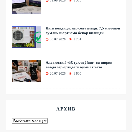
01.08.2026
1 583
Янги кондиционер совутмади: 7,5 миллион
сўмлик шартнома бекор қилинди
30.07.2026
1 754
Алданманг! «Ютуқли ўйин» ва ширин
ваъдалар ортидаги қиммат хато
28.07.2026
1 800
АРХИВ