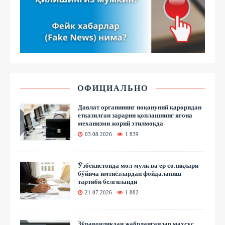
ОФИЦИАЛЬНО
Давлат органининг ноқонуний қароридан
етказилган зарарни қоплашнинг ягона
механизми жорий этилмоқда
03.08.2026
1 839
Ўзбекистонда мол-мулк ва ер солиқлари
бўйича имтиёзлардан фойдаланиш
тартиби белгиланди
21.07.2026
1 882
Зўравонликдан жабрланганлар махсус