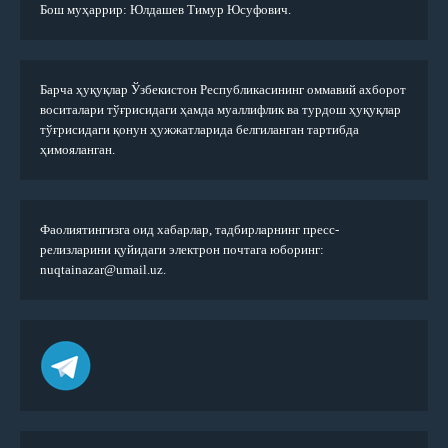
Бош муҳаррир: Юлдашев Тимур Юсуфович.
Барча ҳуқуқлар Ўзбекистон Республикасининг оммавий ахборот
воситалари тўғрисидаги ҳамда муаллифлик ва турдош ҳуқуқлар
тўғрисидаги қонун ҳужжатларида белгиланган тартибда
ҳимояланган.
Фаолиятингизга оид хабарлар, тадбирларнинг пресс-
релизларини қуйидаги электрон почтага юборинг:
nuqtainazar@umail.uz.