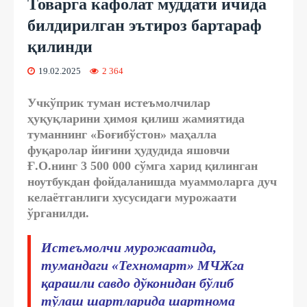
Товарга кафолат муддати ичида
билдирилган эътироз бартараф
қилинди
19.02.2025
2 364
Учкўприк туман истеъмолчилар
ҳуқуқларини ҳимоя қилиш жамиятида
туманнинг «Боғибўстон» маҳалла
фуқаролар йиғини ҳудудида яшовчи
Ғ.О.нинг 3 500 000 сўмга харид қилинган
ноутбукдан фойдаланишда муаммоларга дуч
келаётганлиги хусусидаги мурожаати
ўрганилди.
Истеъмолчи мурожаатида,
тумандаги «Техномарт» МЧЖга
қарашли савдо дўконидан бўлиб
тўлаш шартларида шартнома