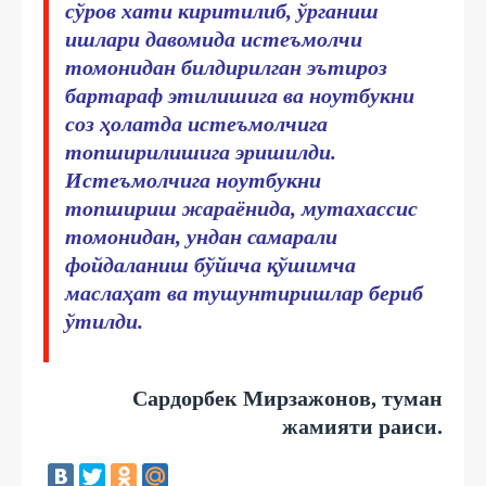
сўров хати киритилиб, ўрганиш
ишлари давомида истеъмолчи
томонидан билдирилган эътироз
бартараф этилишига ва ноутбукни
соз ҳолатда истеъмолчига
топширилишига эришилди.
Истеъмолчига ноутбукни
топшириш жараёнида, мутахассис
томонидан, ундан самарали
фойдаланиш бўйича қўшимча
маслаҳат ва тушунтиришлар бериб
ўтилди.
Сардорбек Мирзажонов, туман
жамияти раиси.