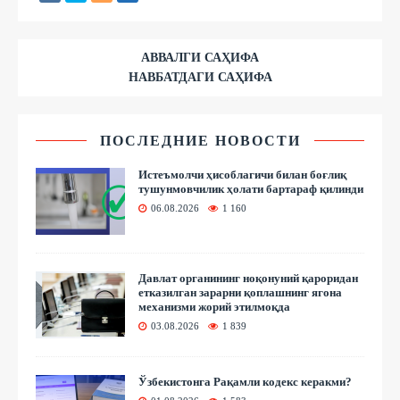
АВВАЛГИ САҲИФА
НАВБАТДАГИ САҲИФА
ПОСЛЕДНИЕ НОВОСТИ
Истеъмолчи ҳисоблагичи билан боғлиқ
тушунмовчилик ҳолати бартараф қилинди
06.08.2026
1 160
Давлат органининг ноқонуний қароридан
етказилган зарарни қоплашнинг ягона
механизми жорий этилмоқда
03.08.2026
1 839
Ўзбекистонга Рақамли кодекс керакми?