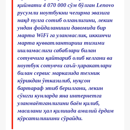
қиймати 4 070 000 сўм бўлган Lenovo
русумли ноутбукни чегирма эвазига
нақд пулга сотиб олганлигини, лекин
ундан фойдаланиши давомида бир
марта WiFi га уланмаслик, иккинчи
марта қувватлантириш тизими
ишламаслиги сабаблари билан
сотувчига қайтариб олиб келгани ва
ноутбук сотувчи саъй-ҳаракатлари
билан сервис марказида техник
кўрикдан ўтказилиб, нуқсон
бартараф этиб берилгани, лекин
сўнгги кунларда яна интернетга
уланмаётганлигини баён қилиб,
масалани ҳал қилишда амалий ёрдам
кўрсатилишини сўрайди.