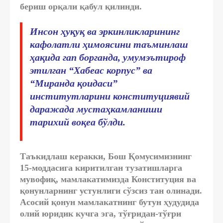
бериш орқали қабул қилинди.
Инсон ҳуқуқ ва эркинликларининг
кафолатли ҳимоясини таъминлаш
ҳақида гап борганда, умумэътироф
этилган “Хабеас корпус” ва
“Миранда қоидаси”
институтларини конституциявий
даражада мустаҳкамланиши
тарихий воқеа бўлди.
Таъкидлаш керакки, Бош Қомусимизнинг
15-моддасига киритилган тузатишларга
мувофиқ, мамлакатимизда Конституция ва
қонунларнинг устунлиги сўзсиз тан олинади.
Асосий қонун мамлакатнинг бутун ҳудудида
олий юридик кучга эга, тўғридан-тўғри