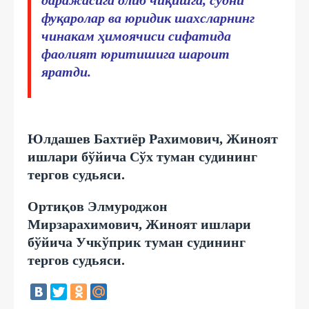
фуқаролар ва юридик шахсларнинг
чинакам ҳимоячиси сифатида
фаолият юритишига шароит
яратди.
Юлдашев Бахтиёр Рахимович, Жиноят
ишлари бўйича Сўх туман судининг
тергов судьяси.
Ортиқов Элмуроджон
Мирзарахимович, Жиноят ишлари
бўйича Учкўприк туман судининг
тергов судьяси.