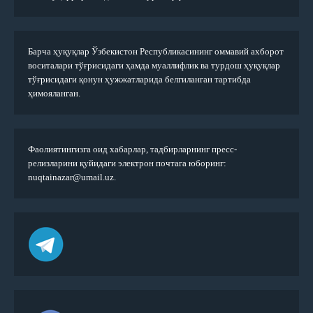
Барча ҳуқуқлар Ўзбекистон Республикасининг оммавий ахборот
воситалари тўғрисидаги ҳамда муаллифлик ва турдош ҳуқуқлар
тўғрисидаги қонун ҳужжатларида белгиланган тартибда
ҳимояланган.
Фаолиятингизга оид хабарлар, тадбирларнинг пресс-
релизларини қуйидаги электрон почтага юборинг:
nuqtainazar@umail.uz.