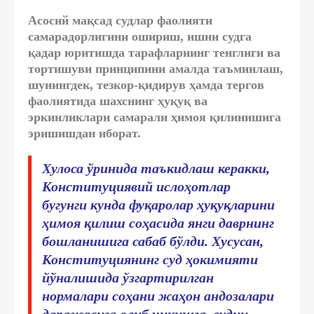
Асосий мақсад судлар фаолияти
самарадорлигини ошириш, ишни судга
қадар юритишда тарафларнинг тенглиги ва
тортишуви принципини амалда таъминлаш,
шунингдек, тезкор-қидирув ҳамда тергов
фаолиятида шахснинг ҳуқуқ ва
эркинликлари самарали ҳимоя қилинишига
эришишдан иборат.
Хулоса ўринида таъкидлаш керакки,
Конституциявий ислоҳотлар
бугунги кунда фуқаролар ҳуқуқларини
ҳимоя қилиш соҳасида янги даврнинг
бошланишига сабаб бўлди. Хусусан,
Конституциянинг суд ҳокимияти
йўналишида ўзгартирилган
нормалари соҳани жаҳон андозалари
даражасига олиб чиқишга, судни