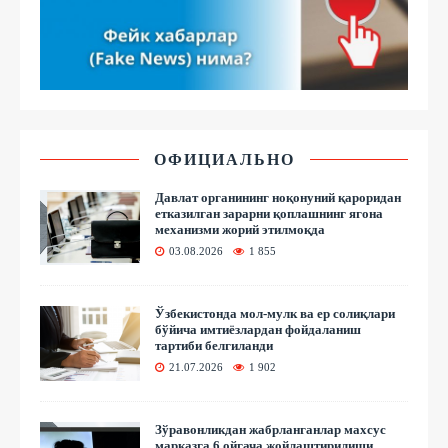
ОФИЦИАЛЬНО
Давлат органининг ноқонуний қароридан
етказилган зарарни қоплашнинг ягона
механизми жорий этилмоқда
03.08.2026
1 855
Ўзбекистонда мол-мулк ва ер солиқлари
бўйича имтиёзлардан фойдаланиш
тартиби белгиланди
21.07.2026
1 902
Зўравонликдан жабрланганлар махсус
марказга 6 ойгача жойлаштирилиши