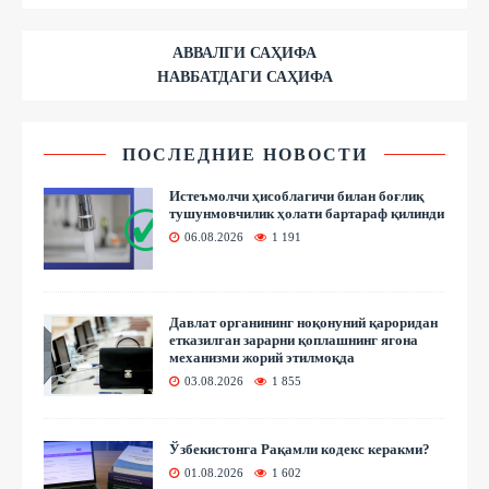
АВВАЛГИ САҲИФА
НАВБАТДАГИ САҲИФА
ПОСЛЕДНИЕ НОВОСТИ
Истеъмолчи ҳисоблагичи билан боғлиқ
тушунмовчилик ҳолати бартараф қилинди
06.08.2026
1 191
Давлат органининг ноқонуний қароридан
етказилган зарарни қоплашнинг ягона
механизми жорий этилмоқда
03.08.2026
1 855
Ўзбекистонга Рақамли кодекс керакми?
01.08.2026
1 602