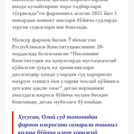
янада кучайтириш чора-тадбирлари
тўғрисида”ги фармонига асосан 2025 йил 1
январдан жиноят ишлари бўйича судларда
тергов судьялари иш бошлади.
Мазкур фармон билан Ўзбекистон
Республикаси Конституциясининг
20-
моддасида белгиланган “Инсоннинг
Конституция ва қонунларда мустаҳкамлаб
қўйилган ҳуқуқ ва эркинликлари
дахлсиздир ҳамда улардан суд қарорисиз
маҳрум этишга ёки уларни чеклаб қўйишга
ҳеч ким ҳақли эмас” деган норманинг
амалдаги ижроси бўйича муҳим босқич
бошланди, десак муболаға бўлмайди.
Хусусан, Олий суд томонидан
фармон ижросини самарали ташкил
қилиш бўйича илғор хорижий