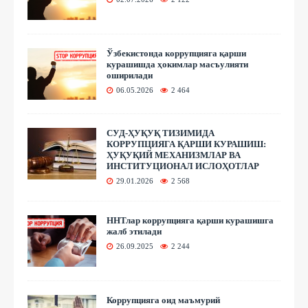
Ўзбекистонда коррупцияга қарши
курашишда ҳокимлар масъулияти
оширилади
06.05.2026
2 464
СУД-ҲУҚУҚ ТИЗИМИДА
КОРРУПЦИЯГА ҚАРШИ КУРАШИШ:
ҲУҚУҚИЙ МЕХАНИЗМЛАР ВА
ИНСТИТУЦИОНАЛ ИСЛОҲОТЛАР
29.01.2026
2 568
ННТлар коррупцияга қарши курашишга
жалб этилади
26.09.2025
2 244
Коррупцияга оид маъмурий