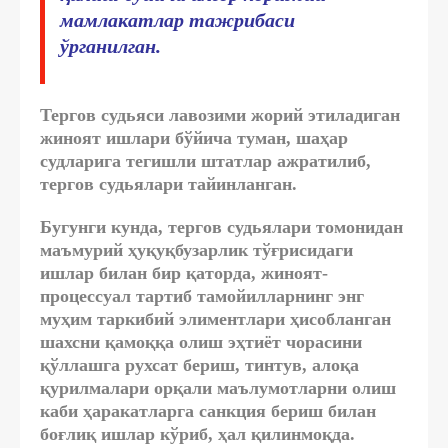
мамлакатлар тажрибаси
ўрганилган.
Тергов судьяси лавозими жорий этиладиган
жиноят ишлари бўйича туман, шаҳар
судларига тегишли штатлар ажратилиб,
тергов судьялари тайинланган.
Бугунги кунда, тергов судьялари томонидан
маъмурий ҳуқуқбузарлик тўғрисидаги
ишлар билан бир қаторда, жиноят-
процессуал тартиб тамойилларнинг энг
муҳим таркибий элиментлари ҳисобланган
шахсни қамоққа олиш эҳтиёт чорасини
қўллашга рухсат бериш, тинтув, алоқа
қурилмалари орқали маълумотларни олиш
каби ҳаракатларга санкция бериш билан
боғлиқ ишлар кўриб, ҳал қилинмоқда.