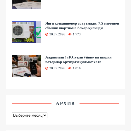
Янги кондиционер совутмади: 7,5 миллион
сўмлик шартнома бекор қилинди
30.07.2026
1 773
Алданманг! «Ютуқли ўйин» ва ширин
ваъдалар ортидаги қиммат хато
28.07.2026
1 816
АРХИВ