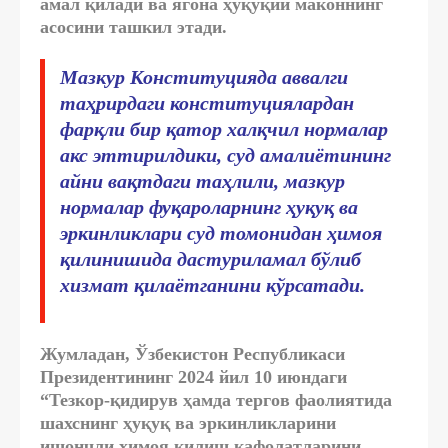
амал қилади ва ягона ҳуқуқий маконнинг
асосини ташкил этади.
Мазкур Конституцияда аввалги
таҳрирдаги конституциялардан
фарқли бир қатор халқчил нормалар
акс эттирилдики, суд амалиётининг
айни вақтдаги таҳлили, мазкур
нормалар фуқароларнинг ҳуқуқ ва
эркинликлари суд томонидан ҳимоя
қилинишида дастуриламал бўлиб
хизмат қилаётганини кўрсатади.
Жумладан, Ўзбекистон Республикаси
Президентининг 2024 йил
10 июндаги
“Тезкор-қидирув ҳамда тергов фаолиятида
шахснинг ҳуқуқ ва эркинликларини
ишончли ҳимоя қилиш кафолатларини