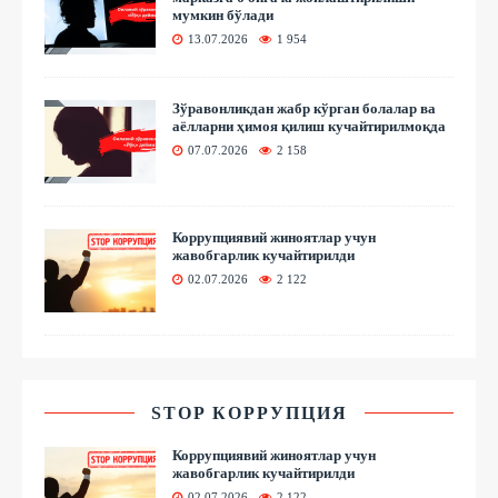
мумкин бўлади
13.07.2026
1 954
Зўравонликдан жабр кўрган болалар ва
аёлларни ҳимоя қилиш кучайтирилмоқда
07.07.2026
2 158
Коррупциявий жиноятлар учун
жавобгарлик кучайтирилди
02.07.2026
2 122
STOP КОРРУПЦИЯ
Коррупциявий жиноятлар учун
жавобгарлик кучайтирилди
02.07.2026
2 122