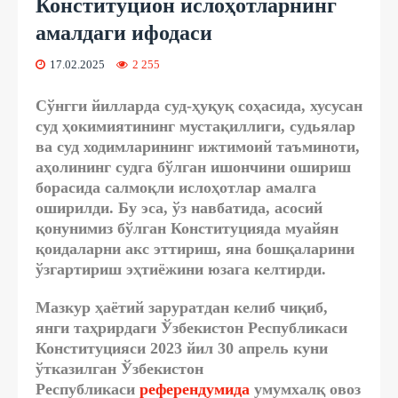
Конституцион ислоҳотларнинг
амалдаги ифодаси
17.02.2025
2 255
Сўнгги йилларда суд-ҳуқуқ соҳасида, хусусан
суд ҳокимиятининг мустақиллиги, судьялар
ва суд ходимларининг ижтимоий таъминоти,
аҳолининг судга бўлган ишончини ошириш
борасида салмоқли ислоҳотлар амалга
оширилди. Бу эса, ўз навбатида, асосий
қонунимиз бўлган Конституцияда муайян
қоидаларни акс эттириш, яна бошқаларини
ўзгартириш эҳтиёжини юзага келтирди.
Мазкур ҳаётий заруратдан келиб чиқиб,
янги таҳрирдаги Ўзбекистон Республикаси
Конституцияси 2023 йил 30 апрель куни
ўтказилган Ўзбекистон
Республикаси
референдумида
умумхалқ овоз