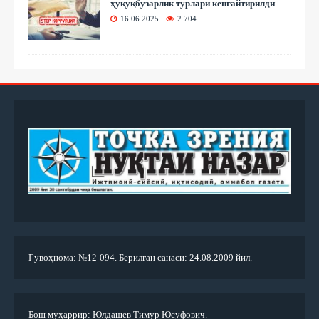
ҳуқуқбузарлик турлари кенгайтирилди
16.06.2025
2 704
Гувоҳнома: №12-094. Берилган санаси: 24.08.2009 йил.
Бош муҳаррир: Юлдашев Тимур Юсуфович.