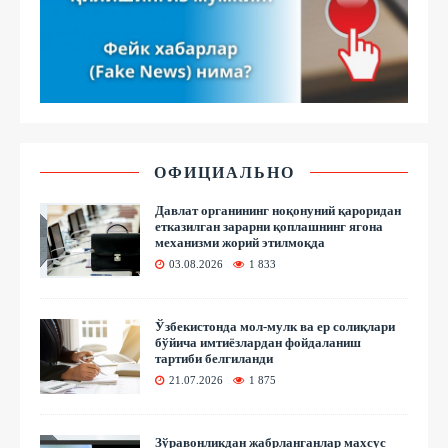
ОФИЦИАЛЬНО
Давлат органининг ноқонуний қароридан
етказилган зарарни қоплашнинг ягона
механизми жорий этилмоқда
03.08.2026
1 833
Ўзбекистонда мол-мулк ва ер солиқлари
бўйича имтиёзлардан фойдаланиш
тартиби белгиланди
21.07.2026
1 875
Зўравонликдан жабрланганлар махсус