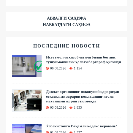
АВВАЛГИ САҲИФА
НАВБАТДАГИ САҲИФА
ПОСЛЕДНИЕ НОВОСТИ
Истеъмолчи ҳисоблагичи билан боғлиқ
тушунмовчилик ҳолати бартараф қилинди
06.08.2026
1 154
Давлат органининг ноқонуний қароридан
етказилган зарарни қоплашнинг ягона
механизми жорий этилмоқда
03.08.2026
1 833
Ўзбекистонга Рақамли кодекс керакми?
01.08.2026
1 577