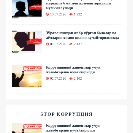
марказга 6 ойгача жойлаштирилиши
мумкин бўлади
13.07.2026
1 932
Зўравонликдан жабр кўрган болалар ва
аёлларни ҳимоя қилиш кучайтирилмоқда
07.07.2026
2 137
Коррупциявий жиноятлар учун
жавобгарлик кучайтирилди
02.07.2026
2 102
STOP КОРРУПЦИЯ
Коррупциявий жиноятлар учун
жавобгарлик кучайтирилди