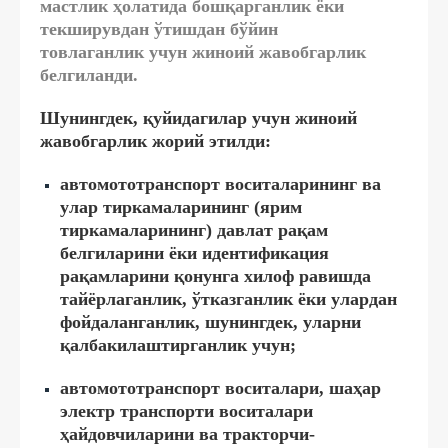
мастлик ҳолатида бошқарганлик
ёки
текширувдан ўтишдан бўйин
товлаганлик
учун
жиноий жавобгарлик
белгиланди.
Шунингдек,
қуйидагилар учун жиноий
жавобгарлик жорий этилди
:
автомототранспорт воситаларининг ва
улар тиркамаларининг (ярим
тиркамаларининг) давлат рақам
белгиларини ёки идентификация
рақамларини қонунга хилоф равишда
тайёрлаганлик, ўтказганлик ёки улардан
фойдаланганлик, шунингдек, уларни
қалбакилаштирганлик учун;
автомототранспорт воситалари, шаҳар
электр транспорти воситалари
ҳайдовчиларини ва тракторчи-