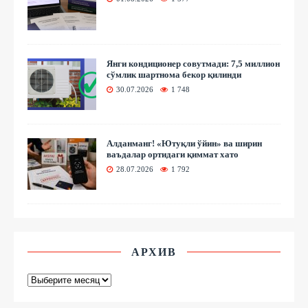
Янги кондиционер совутмади: 7,5 миллион
сўмлик шартнома бекор қилинди
30.07.2026
1 748
Алданманг! «Ютуқли ўйин» ва ширин
ваъдалар ортидаги қиммат хато
28.07.2026
1 792
АРХИВ