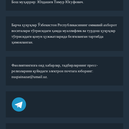
Бош муҳаррир: Юлдашев Тимур Юсуфович.
Барча ҳуқуқлар Ўзбекистон Республикасининг оммавий ахборот
воситалари тўғрисидаги ҳамда муаллифлик ва турдош ҳуқуқлар
тўғрисидаги қонун ҳужжатларида белгиланган тартибда
ҳимояланган.
Фаолиятингизга оид хабарлар, тадбирларнинг пресс-
релизларини қуйидаги электрон почтага юборинг:
nuqtainazar@umail.uz.