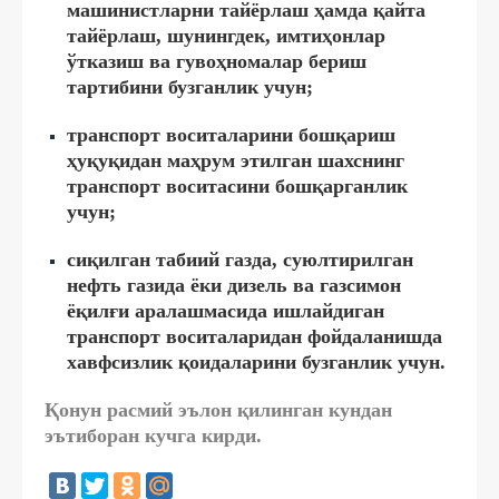
машинистларни тайёрлаш ҳамда қайта
тайёрлаш, шунингдек, имтиҳонлар
ўтказиш ва гувоҳномалар бериш
тартибини бузганлик учун;
транспорт воситаларини бошқариш
ҳуқуқидан маҳрум этилган шахснинг
транспорт воситасини бошқарганлик
учун;
сиқилган табиий газда, суюлтирилган
нефть газида ёки дизель ва газсимон
ёқилғи аралашмасида ишлайдиган
транспорт воситаларидан фойдаланишда
хавфсизлик қоидаларини бузганлик учун.
Қонун расмий эълон қилинган кундан
эътиборан кучга кирди.