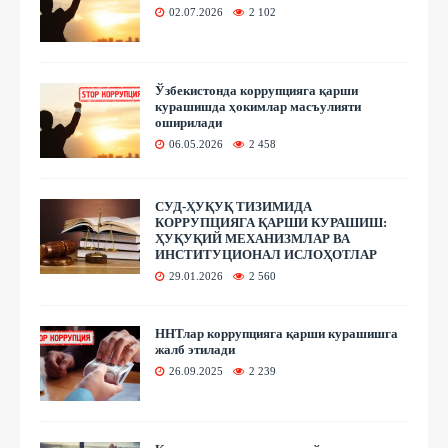
02.07.2026
2 102
Ўзбекистонда коррупцияга қарши
курашишда ҳокимлар масъулияти
оширилади
06.05.2026
2 458
СУД-ҲУҚУҚ ТИЗИМИДА
КОРРУПЦИЯГА ҚАРШИ КУРАШИШ:
ҲУҚУҚИЙ МЕХАНИЗМЛАР ВА
ИНСТИТУЦИОНАЛ ИСЛОҲОТЛАР
29.01.2026
2 560
ННТлар коррупцияга қарши курашишга
жалб этилади
26.09.2025
2 239