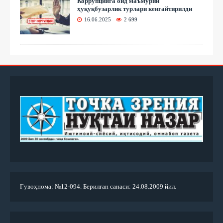
Коррупцияга оид маъмурий
ҳуқуқбузарлик турлари кенгайтирилди
16.06.2025
2 699
Гувоҳнома: №12-094. Берилган санаси: 24.08.2009 йил.