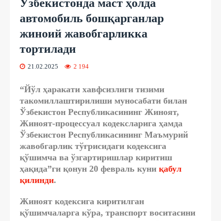
Ўзбекистонда маст ҳолда
автомобиль бошқарганлар
жиноий жавобгарликка
тортилади
21.02.2025
2 194
“Йўл ҳаракати хавфсизлиги тизими
такомиллаштирилиши муносабати билан
Ўзбекистон Республикасининг Жиноят,
Жиноят-процессуал кодексларига ҳамда
Ўзбекистон Республикасининг Маъмурий
жавобгарлик тўғрисидаги кодексига
қўшимча ва ўзгартиришлар киритиш
ҳақида”ги қонун 20 февраль куни
қабул
қилинди
.
Жиноят кодексига киритилган
қўшимчаларга кўра,
транспорт воситасини