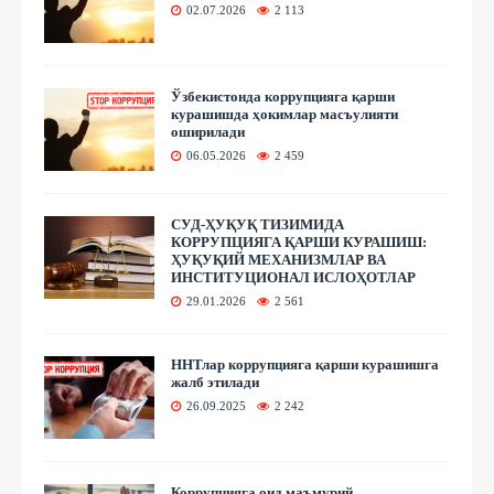
02.07.2026
2 113
Ўзбекистонда коррупцияга қарши
курашишда ҳокимлар масъулияти
оширилади
06.05.2026
2 459
СУД-ҲУҚУҚ ТИЗИМИДА
КОРРУПЦИЯГА ҚАРШИ КУРАШИШ:
ҲУҚУҚИЙ МЕХАНИЗМЛАР ВА
ИНСТИТУЦИОНАЛ ИСЛОҲОТЛАР
29.01.2026
2 561
ННТлар коррупцияга қарши курашишга
жалб этилади
26.09.2025
2 242
Коррупцияга оид маъмурий