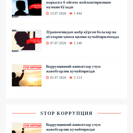
марказга 6 ойгача жойлаштирилиши
мумкин бўлади
13.07.2026
1 944
Зўравонликдан жабр кўрган болалар ва
аёлларни ҳимоя қилиш кучайтирилмоқда
07.07.2026
2 149
Коррупциявий жиноятлар учун
жавобгарлик кучайтирилди
02.07.2026
2 113
STOP КОРРУПЦИЯ
Коррупциявий жиноятлар учун
жавобгарлик кучайтирилди