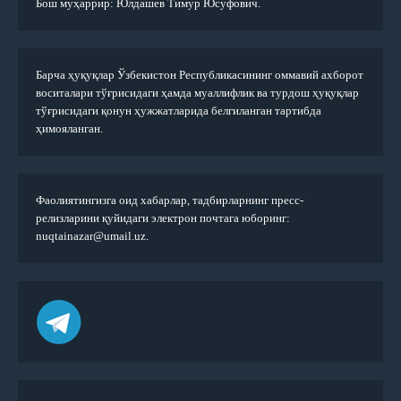
Бош муҳаррир: Юлдашев Тимур Юсуфович.
Барча ҳуқуқлар Ўзбекистон Республикасининг оммавий ахборот
воситалари тўғрисидаги ҳамда муаллифлик ва турдош ҳуқуқлар
тўғрисидаги қонун ҳужжатларида белгиланган тартибда
ҳимояланган.
Фаолиятингизга оид хабарлар, тадбирларнинг пресс-
релизларини қуйидаги электрон почтага юборинг:
nuqtainazar@umail.uz.