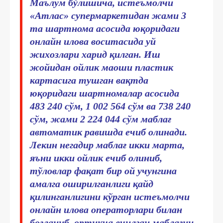
Маълум бўлишича, истеъмолчи
«Атлас» супермаркетидан жами 3
та шартнома асосида юқоридаги
онлайн илова воситасида уй
жихозлари харид қилган. Иш
жойидан ойлик маоши пластик
картасига тушган вақтда
юқоридаги шартномалар асосида
483 240 сўм, 1 002 564 сўм ва 738 240
сўм, жами 2 224 044 сўм маблағ
автоматик равишда ечиб олинади.
Лекин негадир маблағ икки марта,
яъни икки ойлик ечиб олиниб,
тўловлар фақат бир ой учунгина
амалга оширилганлиги қайд
қилинганлигини кўрган истеъмолчи
онлайн илова операторлари билан
боғланиб, ортиқча ечилган маблағни