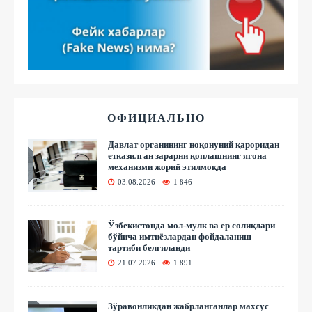
ОФИЦИАЛЬНО
Давлат органининг ноқонуний қароридан
етказилган зарарни қоплашнинг ягона
механизми жорий этилмоқда
03.08.2026
1 846
Ўзбекистонда мол-мулк ва ер солиқлари
бўйича имтиёзлардан фойдаланиш
тартиби белгиланди
21.07.2026
1 891
Зўравонликдан жабрланганлар махсус