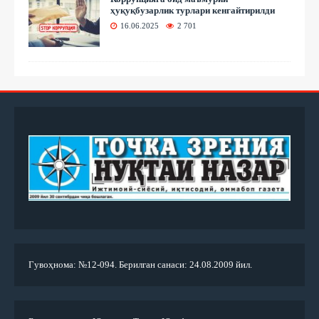
ҳуқуқбузарлик турлари кенгайтирилди
16.06.2025
2 701
Гувоҳнома: №12-094. Берилган санаси: 24.08.2009 йил.