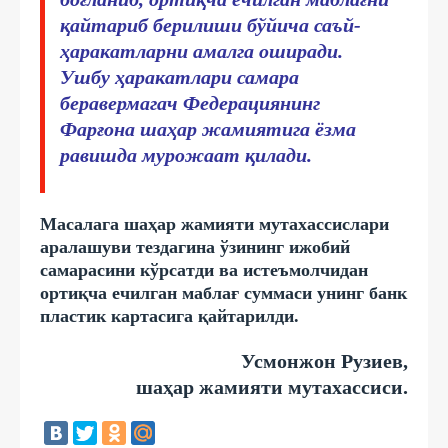
қайтариб берилиши бўйича саъй-
ҳаракатларни амалга оширади.
Ушбу ҳаракатлари самара
беравермагач Федерациянинг
Фарғона шаҳар жамиятига ёзма
равишда мурожаат қилади.
Масалага шаҳар жамияти мутахассислари
аралашуви тездагина ўзининг ижобий
самарасини кўрсатди ва истеъмолчидан
ортиқча ечилган маблағ суммаси унинг банк
пластик картасига қайтарилди.
Усмонжон Рузиев,
шаҳар жамияти мутахассиси.