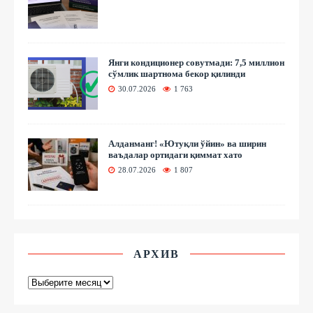
Янги кондиционер совутмади: 7,5 миллион
сўмлик шартнома бекор қилинди
30.07.2026
1 763
Алданманг! «Ютуқли ўйин» ва ширин
ваъдалар ортидаги қиммат хато
28.07.2026
1 807
АРХИВ