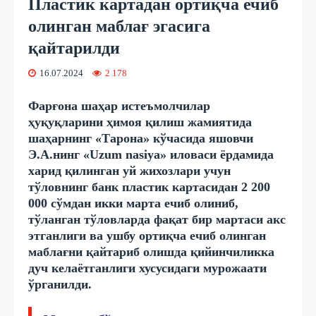
Пластик картадан ортиқча ечиб
олинган маблағ эгасига
қайтарилди
16.07.2024
2 178
Фарғона шаҳар истеъмолчилар
ҳуқуқларини ҳимоя қилиш жамиятида
шаҳарнинг «Тарона» кўчасида яшовчи
Э.А.нинг «Uzum nasiya» иловаси ёрдамида
харид қилинган уй жихозлари учун
тўловнинг банк пластик картасидан 2 200
000 сўмдан икки марта ечиб олиниб,
тўланган тўловларда фақат бир мартаси акс
этганлиги ва ушбу ортиқча ечиб олинган
маблағни қайтариб олишда қийинчиликка
дуч келаётганлиги хусусидаги мурожаати
ўрганилди.