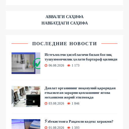
АВВАЛГИ САҲИФА
НАВБАТДАГИ САҲИФА
ПОСЛЕДНИЕ НОВОСТИ
Истеъмолчи ҳисоблагичи билан боғлиқ
тушунмовчилик ҳолати бартараф қилинди
06.08.2026
1 173
Давлат органининг ноқонуний қароридан
етказилган зарарни қоплашнинг ягона
механизми жорий этилмоқда
03.08.2026
1 846
Ўзбекистонга Рақамли кодекс керакми?
01.08.2026
1 593