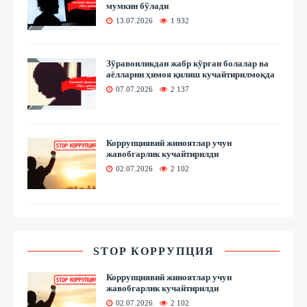
мумкин бўлади
13.07.2026
1 932
Зўравонликдан жабр кўрган болалар ва
аёлларни ҳимоя қилиш кучайтирилмоқда
07.07.2026
2 137
Коррупциявий жиноятлар учун
жавобгарлик кучайтирилди
02.07.2026
2 102
STOP КОРРУПЦИЯ
Коррупциявий жиноятлар учун
жавобгарлик кучайтирилди
02.07.2026
2 102