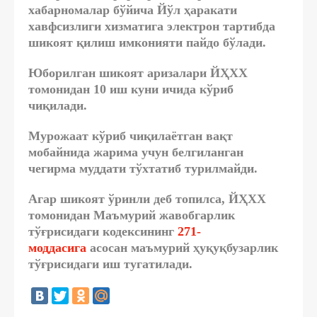
хабарномалар бўйича Йўл ҳаракати
хавфсизлиги хизматига
электрон тартибда
шикоят қилиш имконияти
пайдо бўлади.
Юборилган шикоят аризалари ЙҲХХ
томонидан 10 иш куни ичида кўриб
чиқилади.
Мурожаат кўриб чиқилаётган вақт
мобайнида жарима учун белгиланган
чегирма муддати тўхтатиб турилмайди.
Агар
шикоят ўринли деб топилса
, ЙҲХХ
томонидан Маъмурий жавобгарлик
тўғрисидаги кодексининг
271-
моддасига
асосан маъмурий ҳуқуқбузарлик
тўғрисидаги
иш тугатилади
.