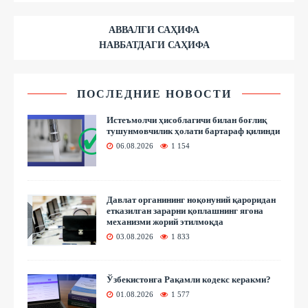
АВВАЛГИ САҲИФА
НАВБАТДАГИ САҲИФА
ПОСЛЕДНИЕ НОВОСТИ
Истеъмолчи ҳисоблагичи билан боғлиқ
тушунмовчилик ҳолати бартараф қилинди
06.08.2026
1 154
Давлат органининг ноқонуний қароридан
етказилган зарарни қоплашнинг ягона
механизми жорий этилмоқда
03.08.2026
1 833
Ўзбекистонга Рақамли кодекс керакми?
01.08.2026
1 577