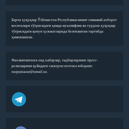
Барча ҳуқуқлар Ўзбекистон Республикасининг оммавий ахборот
воситалари тўғрисидаги ҳамда муаллифлик ва турдош ҳуқуқлар
тўғрисидаги қонун ҳужжатларида белгиланган тартибда
ҳимояланган.
Фаолиятингизга оид хабарлар, тадбирларнинг пресс-
релизларини қуйидаги электрон почтага юборинг:
nuqtainazar@umail.uz.