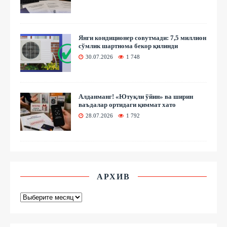
Янги кондиционер совутмади: 7,5 миллион
сўмлик шартнома бекор қилинди
30.07.2026
1 748
Алданманг! «Ютуқли ўйин» ва ширин
ваъдалар ортидаги қиммат хато
28.07.2026
1 792
АРХИВ