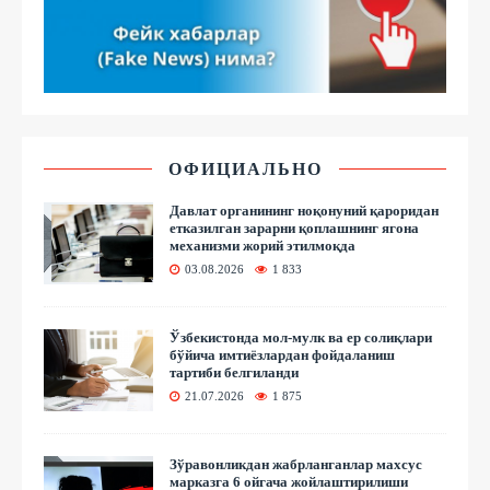
ОФИЦИАЛЬНО
Давлат органининг ноқонуний қароридан
етказилган зарарни қоплашнинг ягона
механизми жорий этилмоқда
03.08.2026
1 833
Ўзбекистонда мол-мулк ва ер солиқлари
бўйича имтиёзлардан фойдаланиш
тартиби белгиланди
21.07.2026
1 875
Зўравонликдан жабрланганлар махсус
марказга 6 ойгача жойлаштирилиши