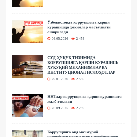
Ўзбекистонда коррупцияга қарши
курашишда ҳокимлар масъулияти
оширилади
06.05.2026
2 458
СУД-ҲУҚУҚ ТИЗИМИДА
КОРРУПЦИЯГА ҚАРШИ КУРАШИШ:
ҲУҚУҚИЙ МЕХАНИЗМЛАР ВА
ИНСТИТУЦИОНАЛ ИСЛОҲОТЛАР
29.01.2026
2 560
ННТлар коррупцияга қарши курашишга
жалб этилади
26.09.2025
2 239
Коррупцияга оид маъмурий
ҳуқуқбузарлик турлари кенгайтирилди