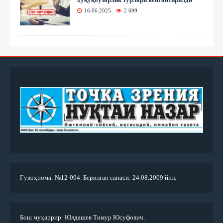
16.06.2025
2 699
Гувоҳнома: №12-094. Берилган санаси: 24.08.2009 йил.
Бош муҳаррир: Юлдашев Тимур Юсуфович.