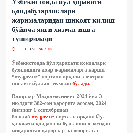
Ўзбекистонда йўл ҳаракати
қоидабузарликлари
жарималаридан шикоят қилиш
бўйича янги хизмат ишга
туширилади
22.08.2024
2 306
Ўзбекистонда йўл ҳаракати қоидалари
бузилишига доир жарималарга қарши
“my.gov.uz” портали орқали электрон
шикоят йўллаш мумкин
бўлади
.
Вазирлар Маҳкамасининг 2024 йил 3
июлдаги 382-сон қарорига асосан,
2024
йилнинг 1 сентябридан
бошлаб
my.gov.uz
портали орқали Йўл
ҳаракати қоидалари бузилиши юзасидан
чиқарилган қарорлар ва юборилган