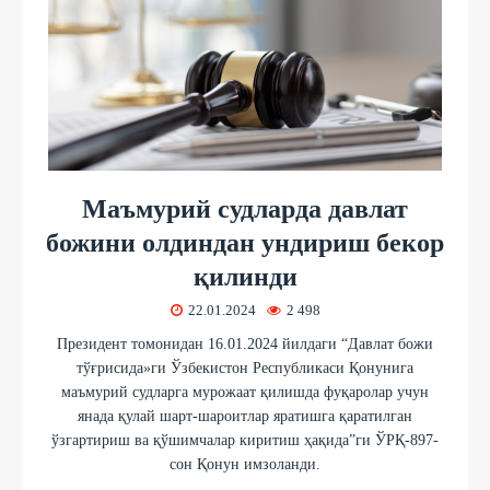
Маъмурий судларда давлат
божини олдиндан ундириш бекор
қилинди
22.01.2024
2 498
Президент томонидан 16.01.2024 йилдаги “Давлат божи
тўғрисида»ги Ўзбекистон Республикаси Қонунига
маъмурий судларга мурожаат қилишда фуқаролар учун
янада қулай шарт-шароитлар яратишга қаратилган
ўзгартириш ва қўшимчалар киритиш ҳақида”ги ЎРҚ-897-
сон Қонун имзоланди.