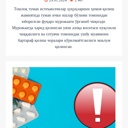
29.01.2024
2 487
Тошлоқ туман истеъмолчилар ҳуқуқларини ҳимоя қилиш
жамиятида туман ички ишлар бўлими томонидан
юборилган фуқаро мурожаати ўрганиб чиқилди.
Мурожаатда харид қилинган уяли алоқа воситаси нуқсонли
чиққанлиги ва сотувчи томонидан ушбу муаммони
бартараф қилиш чоралари кўрилмаётганлиги маълум
қилинган.