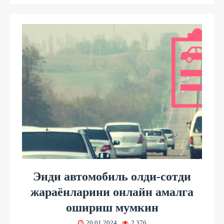
Энди автомобиль олди-сотди
жараёнларини онлайн амалга
ошириш мумкин
20.01.2024
2 376