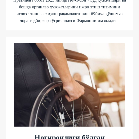
Президент 03.01.2023 йилда ПФ-1-сон «Суд ҳужжатлари ва
бошқа органлар ҳужжатларини ижро этиш тизимини
ислоҳ этиш ва соҳани рақамлаштириш бўйича қўшимча
чора-тадбирлар тўғрисида»ги Фармонни имзолади.
Ногиронлиги бўлган