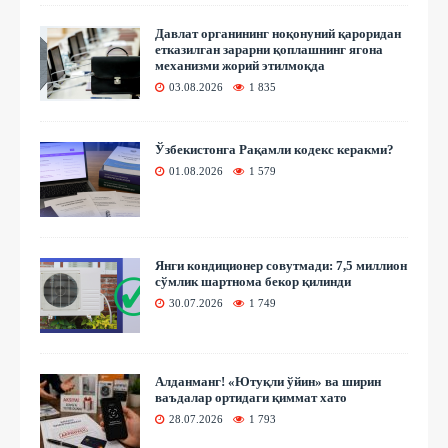
Давлат органининг ноқонуний қароридан
етказилган зарарни қоплашнинг ягона
механизми жорий этилмоқда
03.08.2026
1 835
Ўзбекистонга Рақамли кодекс керакми?
01.08.2026
1 579
Янги кондиционер совутмади: 7,5 миллион
сўмлик шартнома бекор қилинди
30.07.2026
1 749
Алданманг! «Ютуқли ўйин» ва ширин
ваъдалар ортидаги қиммат хато
28.07.2026
1 793