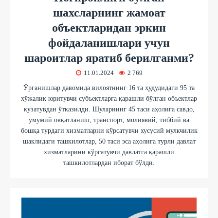
шахсларнинг жамоат
объектларидан эркин
фойдаланишлари учун
шароитлар яратиб берилганми?
11.01.2024
2 769
Ўрганишлар давомида вилоятнинг 16 та ҳудудидаги 95 та
хўжалик юритувчи субъектларга қарашли бўлган объектлар
кузатувдан ўтказилди. Шуларнинг 45 таси аҳолига савдо,
умумий овқатланиш, транспорт, молиявий, тиббий ва
бошқа турдаги хизматларни кўрсатувчи хусусий мулкчилик
шаклидаги ташкилотлар, 50 таси эса аҳолига турли давлат
хизматларини кўрсатувчи давлатга қарашли
ташкилотлардан иборат бўлди.