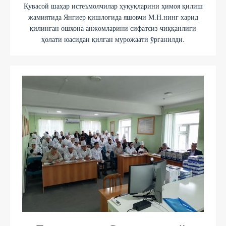
Қувасой шаҳар истеъмолчилар ҳуқуқларини ҳимоя қилиш
жамиятида Янгиер қишлоғида яшовчи М.Н.нинг харид
қилинган ошхона анжомларини сифатсиз чиққанлиги
ҳолати юасидан қилган мурожаати ўрганилди.