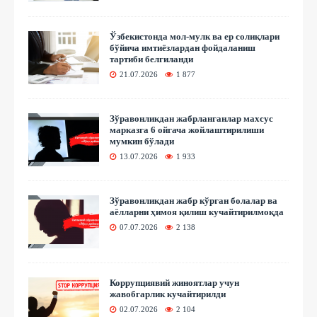
Ўзбекистонда мол-мулк ва ер солиқлари
бўйича имтиёзлардан фойдаланиш
тартиби белгиланди
21.07.2026
1 877
Зўравонликдан жабрланганлар махсус
марказга 6 ойгача жойлаштирилиши
мумкин бўлади
13.07.2026
1 933
Зўравонликдан жабр кўрган болалар ва
аёлларни ҳимоя қилиш кучайтирилмоқда
07.07.2026
2 138
Коррупциявий жиноятлар учун
жавобгарлик кучайтирилди
02.07.2026
2 104