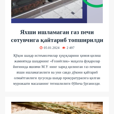
Яхши ишламаган газ печи
сотувчига қайтариб топширилди
05.01.2024
2 497
Қўқон шаҳар истеъмолчилар ҳуқуқларини ҳимоя қилиш
жамиятида шаҳарнинг «Ғозиёғлик» маҳалла фуқаролар
йиғинида яшовчи М.У. нинг харид қилинган газ печини
яхши ишламаганлиги ва уни савдо дўкони қайтариб
олмаётганлиги хусусида шаҳар прокуратурасига қилган
мурожаати масаланинг тегишлилиги бўйича ўрганилди.