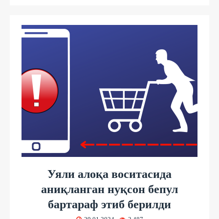
Уяли алоқа воситасида
аниқланган нуқсон бепул
бартараф этиб берилди