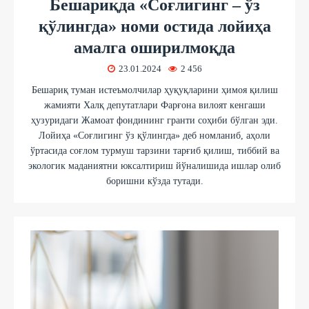
Бешариқда «Соғлигинг – ўз
қўлингда» номи остида лойиҳа
амалга оширилмоқда
23.01.2024
2 456
Бешариқ туман истеъмолчилар ҳуқуқларини ҳимоя қилиш
жамияти Халқ депутатлари Фарғона вилоят кенгаши
ҳузуридаги Жамоат фондининг гранти соҳиби бўлган эди.
Лойиҳа «Соғлигинг ўз қўлингда» деб номланиб, аҳоли
ўртасида соғлом турмуш тарзини тарғиб қилиш, тиббий ва
экологик маданиятни юксалтириш йўналишида ишлар олиб
боришни кўзда тутади.