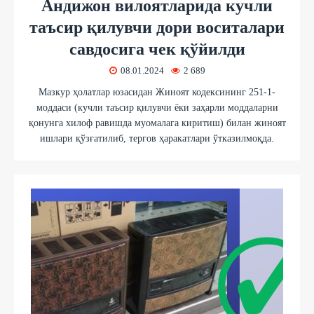
Андижон вилоятларида кучли
таъсир қилувчи дори воситалари
савдосига чек қўйилди
08.01.2024
2 689
Мазкур ҳолатлар юзасидан Жиноят кодексининг 251-1-
моддаси (кучли таъсир қилувчи ёки заҳарли моддаларни
қонунга хилоф равишда муомалага киритиш) билан жиноят
ишлари қўзғатилиб, тергов ҳаракатлари ўтказилмоқда.