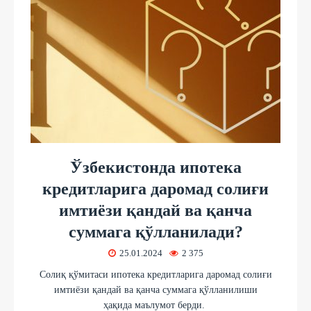
Ўзбекистонда ипотека
кредитларига даромад солиғи
имтиёзи қандай ва қанча
суммага қўлланилади?
25.01.2024
2 375
Солиқ қўмитаси ипотека кредитларига даромад солиғи
имтиёзи қандай ва қанча суммага қўлланилиши
ҳақида маълумот берди.