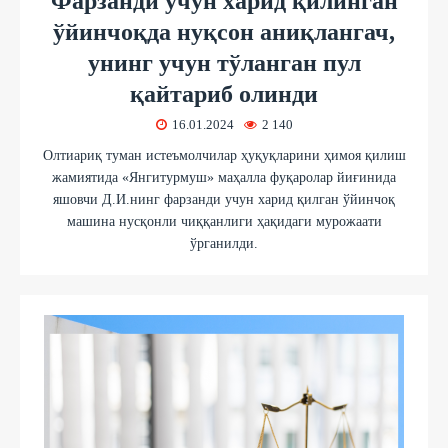
Фарзанди учун харид қилинган
ўйинчоқда нуқсон аниқлангач,
унинг учун тўланган пул
қайтариб олинди
16.01.2024
2 140
Олтиариқ туман истеъмолчилар ҳуқуқларини ҳимоя қилиш
жамиятида «Янгитурмуш» маҳалла фуқаролар йиғинида
яшовчи Д.И.нинг фарзанди учун харид қилган ўйинчоқ
машина нусқонли чиққанлиги ҳақидаги мурожаати
ўрганилди.