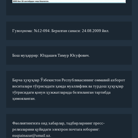
Гувоҳнома: №12-094. Берилган санаси: 24.08.2009 йил.
Бош муҳаррир: Юлдашев Тимур Юсуфович.
Барча ҳуқуқлар Ўзбекистон Республикасининг оммавий ахборот
воситалари тўғрисидаги ҳамда муаллифлик ва турдош ҳуқуқлар
тўғрисидаги қонун ҳужжатларида белгиланган тартибда
ҳимояланган.
Фаолиятингизга оид хабарлар, тадбирларнинг пресс-
релизларини қуйидаги электрон почтага юборинг:
nuqtainazar@umail.uz.