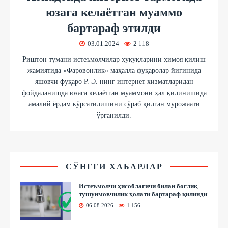
юзага келаётган муаммо
бартараф этилди
03.01.2024
2 118
Риштон тумани истеъмолчилар ҳуқуқларини ҳимоя қилиш
жамиятида «Фаровонлик» маҳалла фуқаролар йиғинида
яшовчи фуқаро Р. Э. нинг интернет хизматларидан
фойдаланишда юзага келаётган муаммони ҳал қилинишида
амалий ёрдам кўрсатилишини сўраб қилган мурожаати
ўрганилди.
СЎНГГИ ХАБАРЛАР
Истеъмолчи ҳисоблагичи билан боғлиқ
тушунмовчилик ҳолати бартараф қилинди
06.08.2026
1 156