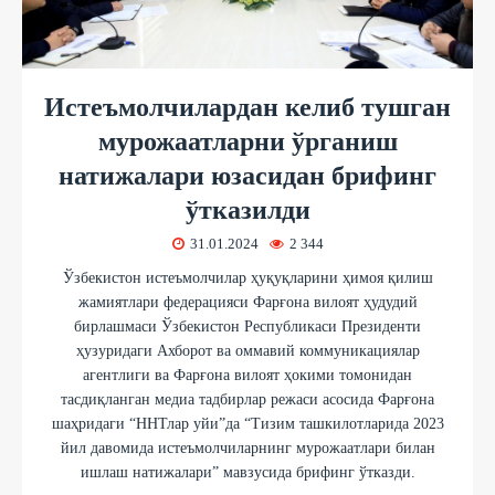
Истеъмолчилардан келиб тушган
мурожаатларни ўрганиш
натижалари юзасидан брифинг
ўтказилди
31.01.2024
2 344
Ўзбекистон истеъмолчилар ҳуқуқларини ҳимоя қилиш
жамиятлари федерацияси Фарғона вилоят ҳудудий
бирлашмаси Ўзбекистон Республикаси Президенти
ҳузуридаги Ахборот ва оммавий коммуникациялар
агентлиги ва Фарғона вилоят ҳокими томонидан
тасдиқланган медиа тадбирлар режаси асосида Фарғона
шаҳридаги “ННТлар уйи”да “Тизим ташкилотларида 2023
йил давомида истеъмолчиларнинг мурожаатлари билан
ишлаш натижалари” мавзусида брифинг ўтказди.