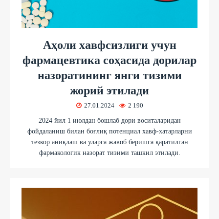
Аҳоли хавфсизлиги учун
фармацевтика соҳасида дорилар
назоратининг янги тизими
жорий этилади
27.01.2024
2 190
2024 йил 1 июлдан бошлаб дори воситаларидан
фойдаланиш билан боғлиқ потенциал хавф-хатарларни
тезкор аниқлаш ва уларга жавоб беришга қаратилган
фармакологик назорат тизими ташкил этилади.