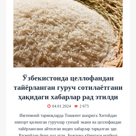
Ўзбекистонда целлофандан
тайёрланган гуруч сотилаётгани
ҳақидаги хабарлар рад этилди
04.01.2024
2 675
Ижтимоий тармоқларда Тошкент шаҳрига Хитойдан
импорт қилинган гуручлар сунъий экани ва целлофандан
тайёрлангани айтилган видео хабарлар тарқалган эди.
Расмийлар буни рад этди. Божхона қўмитаси матбуот