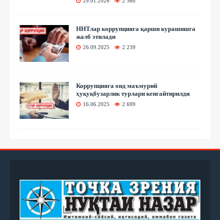
29.01.2026
2 560
ННТлар коррупцияга қарши курашишга
жалб этилади
26.09.2025
2 239
Коррупцияга оид маъмурий
ҳуқуқбузарлик турлари кенгайтирилди
16.06.2025
2 699