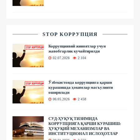
STOP КОРРУПЦИЯ
Коррупциявий жиноятлар учун
жавобгарлик кучайтирилди
02.07.2026
2 104
Ўзбекистонда коррупцияга қарши
курашишда ҳокимлар масъулияти
оширилади
06.05.2026
2 458
СУД-ҲУҚУҚ ТИЗИМИДА
КОРРУПЦИЯГА ҚАРШИ КУРАШИШ:
ҲУҚУҚИЙ МЕХАНИЗМЛАР ВА
ИНСТИТУЦИОНАЛ ИСЛОҲОТЛАР