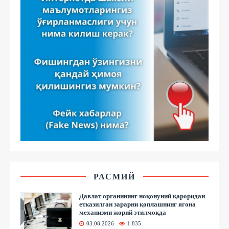
РАСМИЙ
Давлат органининг ноқонуний қароридан
етказилган зарарни қоплашнинг ягона
механизми жорий этилмоқда
03.08.2026
1 835