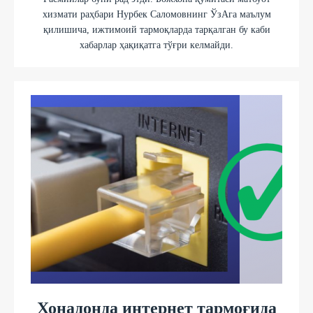
хизмати раҳбари Нурбек Саломовнинг ЎзАга маълум
қилишича, ижтимоий тармоқларда тарқалган бу каби
хабарлар ҳақиқатга тўғри келмайди.
Хонадонда интернет тармоғида