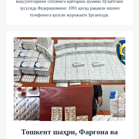
маҳсулотларини сотувчига қайтариш муаммо бўлаётгани
хусусида Федерациянинг 1091 қисқа рақамли ишонч
телефонига қилган мурожаати ўрганилди.
Тошкент шаҳри, Фарғона ва