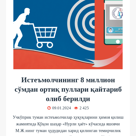
Истеъмолчининг 8 миллион
сўмдан ортиқ пуллари қайтариб
олиб берилди
09.01.2024
2 425
Учкўприк туман истеъмолчилар ҳуқуқларини ҳимоя қилиш
жамиятида Қўқон шаҳар «Нурли ҳаёт» кўчасида яшовчи
М.Ж.нинг туман ҳудудидан харид қилинган темирчилик