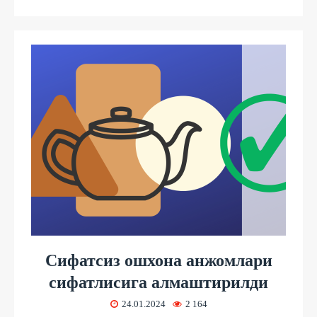
Сифатсиз ошхона анжомлари
сифатлисига алмаштирилди
24.01.2024
2 164