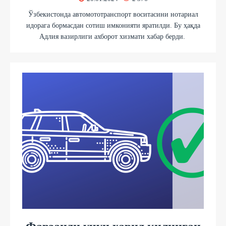
Ўзбекистонда автомототранспорт воситасини нотариал
идорага бормасдан сотиш имконияти яратилди. Бу ҳақда
Адлия вазирлиги ахборот хизмати хабар берди.