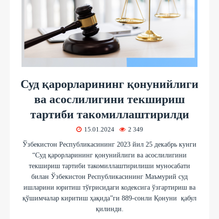
Суд қарорларининг қонунийлиги
ва асослилигини текшириш
тартиби такомиллаштирилди
15.01.2024
2 349
Ўзбекистон Республикасининг 2023 йил 25 декабрь кунги
“Суд қарорларининг қонунийлиги ва асослилигини
текшириш тартиби такомиллаштирилиши муносабати
билан Ўзбекистон Республикасининг Маъмурий суд
ишларини юритиш тўғрисидаги кодексига ўзгартириш ва
қўшимчалар киритиш ҳақида”ги 889-сонли Қонуни қабул
қилинди.