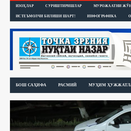
ИЗОҲЛАР
СУРИШТИРИШЛАР
МУРОЖААТНИ ЖЎ
ИСТЕЪМОЛЧИ БИЛИШИ ШАРТ!
ИНФОГРАФИКА
О
БОШ САҲИФА
РАСМИЙ
МУҲИМ ҲУЖЖАТЛ