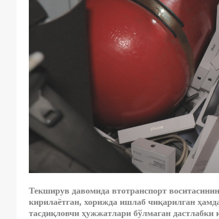
Текширув давомида втотранспорт воситасинин
кирилаётган, хорижда ишлаб чиқарилган ҳамд
тасдиқловчи ҳужжатлари бўлмаган дастлабки 