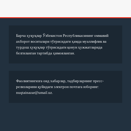
Барча ҳуқуқлар Ўзбекистон Республикасининг оммавий
ахборот воситалари тўғрисидаги ҳамда муаллифлик ва
турдош ҳуқуқлар тўғрисидаги қонун ҳужжатларида
белгиланган тартибда ҳимояланган.
Фаолиятингизга оид хабарлар, тадбирларнинг пресс-
релизларини қуйидаги электрон почтага юборинг:
nuqtainazar@umail.uz.