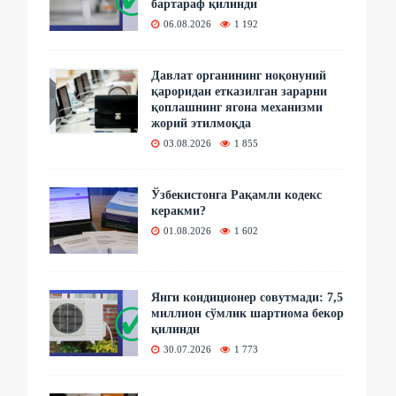
бартараф қилинди
06.08.2026
1 192
Давлат органининг ноқонуний
қароридан етказилган зарарни
қоплашнинг ягона механизми
жорий этилмоқда
03.08.2026
1 855
Ўзбекистонга Рақамли кодекс
керакми?
01.08.2026
1 602
Янги кондиционер совутмади: 7,5
миллион сўмлик шартнома бекор
қилинди
30.07.2026
1 773