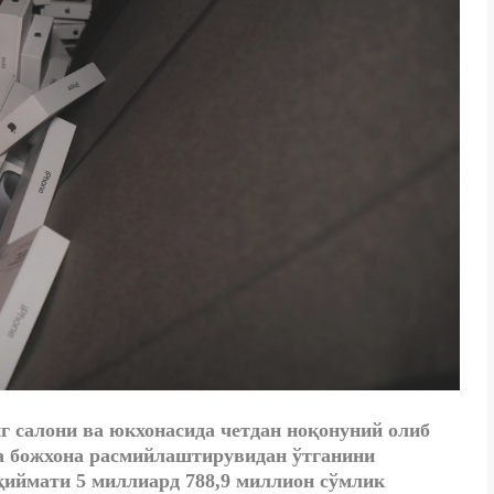
г салони ва юкхонасида четдан ноқонуний олиб
а божхона расмийлаштирувидан ўтганини
қиймати 5 миллиард 788,9 миллион сўмлик