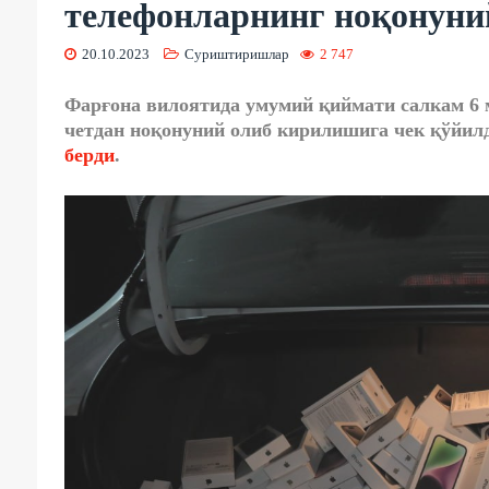
телефонларнинг ноқонуни
20.10.2023
Суриштиришлар
2 747
Фарғона вилоятида умумий қиймати салкам 6 
четдан ноқонуний олиб кирилишига чек қўйил
берди
.