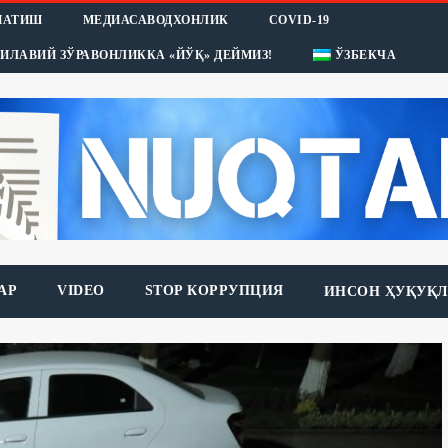
НАТИШ
МЕДИАСАВОДХОНЛИК
COVID-19
ИЛАВИЙ ЗЎРАВОНЛИККА «ЙЎҚ» ДЕЙМИЗ!
ЎЗБЕКЧА
АР
VIDEO
STOP КОРРУПЦИЯ
ИНСОН ҲУҚУҚЛ