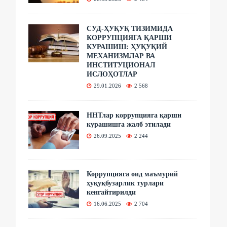
СУД-ҲУҚУҚ ТИЗИМИДА
КОРРУПЦИЯГА ҚАРШИ
КУРАШИШ: ҲУҚУҚИЙ
МЕХАНИЗМЛАР ВА
ИНСТИТУЦИОНАЛ
ИСЛОҲОТЛАР
29.01.2026
2 568
ННТлар коррупцияга қарши
курашишга жалб этилади
26.09.2025
2 244
Коррупцияга оид маъмурий
ҳуқуқбузарлик турлари
кенгайтирилди
16.06.2025
2 704