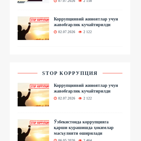
07.07.2026
2 158
Коррупциявий жиноятлар учун
жавобгарлик кучайтирилди
02.07.2026
2 122
STOP КОРРУПЦИЯ
Коррупциявий жиноятлар учун
жавобгарлик кучайтирилди
02.07.2026
2 122
Ўзбекистонда коррупцияга
қарши курашишда ҳокимлар
масъулияти оширилади
06.05.2026
2 464