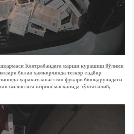
ошқармаси Контрабандага қарши курашиш бўлими
млари билан ҳамкорликда тезкор тадбир
ишида ҳаракатланаётган
фуқаро бошқарувидаги
ган вилоятига кириш масканида тўхтатилиб,