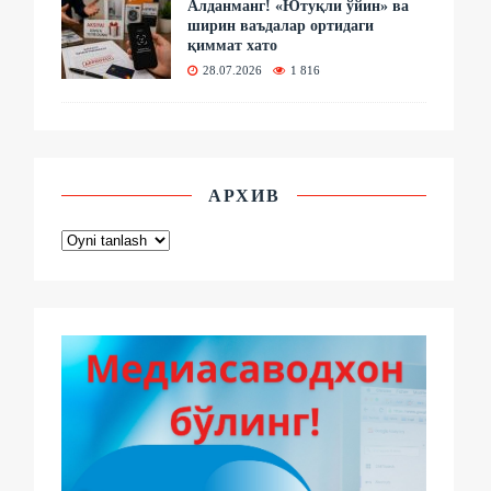
Алданманг! «Ютуқли ўйин» ва
ширин ваъдалар ортидаги
қиммат хато
28.07.2026
1 816
АРХИВ