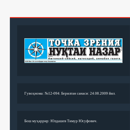
Гувоҳнома: №12-094. Берилган санаси: 24.08.2009 йил.
Бош муҳаррир: Юлдашев Тимур Юсуфович.