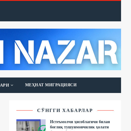
МЕҲНАТ МИГРАЦИЯСИ
АРИ
СЎНГГИ ХАБАРЛАР
Истеъмолчи ҳисоблагичи билан
боғлиқ тушунмовчилик ҳолати