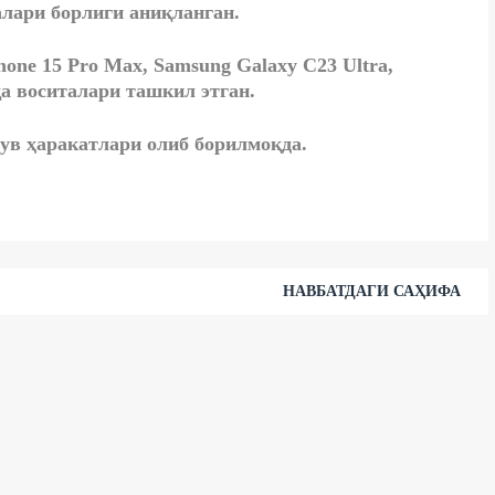
алари
борлиги аниқланган.
hone 15 Prо Мах, Samsung Galaxy С23 Ultra,
а воситалари ташкил этган.
ув ҳаракатлари олиб борилмоқда.
НАВБАТДАГИ САҲИФА