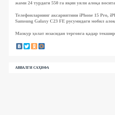
жами
24 турдаги 550 га яқин уяли алоқа восит
Телефонларнинг аксариятини iPhone 15 Prо, iP
Samsung Galaxy С23 FE русумидаги мобил алоқ
Мазкур ҳолат юзасидан терговга қадар текшир
АВВАЛГИ САҲИФА