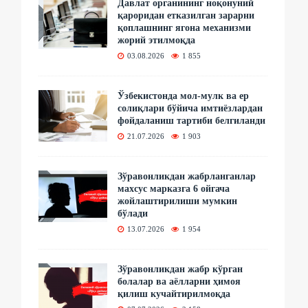
Давлат органининг ноқонуний
қароридан етказилган зарарни
қоплашнинг ягона механизми
жорий этилмоқда
03.08.2026
1 855
Ўзбекистонда мол-мулк ва ер
солиқлари бўйича имтиёзлардан
фойдаланиш тартиби белгиланди
21.07.2026
1 903
Зўравонликдан жабрланганлар
махсус марказга 6 ойгача
жойлаштирилиши мумкин
бўлади
13.07.2026
1 954
Зўравонликдан жабр кўрган
болалар ва аёлларни ҳимоя
қилиш кучайтирилмоқда