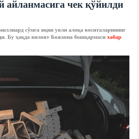
й айланмасига чек қўйилди
миллиард сўмга яқин уяли алоқа воситаларининг
ди. Бу ҳақда вилоят Божхона бошқармаси
хабар