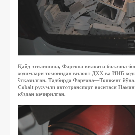
Қайд этилишича, Фарғона вилояти божхона б
ходимлари томонидан вилоят ДХХ ва ИИБ ходи
ўтказилган. Тадбирда
Фарғона—Тошкент йўнал
Cobalt русумли автотранспорт воситаси Наман
кўздан кечирилган.