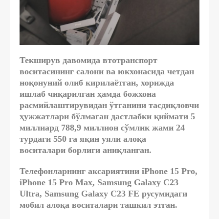
Текширув давомида втотранспорт
воситасининг салони ва юкхонасида четдан
ноқонуний олиб кирилаётган, хорижда
ишлаб чиқарилган ҳамда божхона
расмийлаштирувидан ўтганини тасдиқловчи
ҳужжатлари бўлмаган дастлабки қиймати 5
миллиард 788,9 миллион сўмлик жами
24
турдаги 550 га яқин уяли алоқа
воситалари
борлиги аниқланган.
Телефонларнинг аксариятини iPhone 15 Prо,
iPhone 15 Prо Мах, Samsung Galaxy С23
Ultra, Samsung Galaxy С23 FE русумидаги
мобил алоқа воситалари ташкил этган.