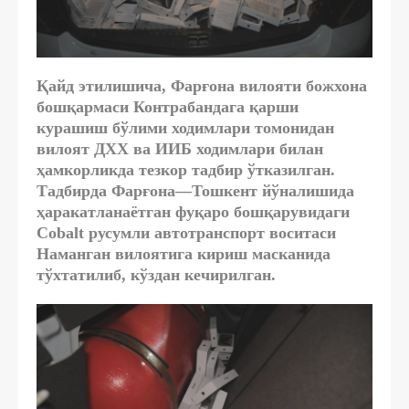
Қайд этилишича, Фарғона вилояти божхона
бошқармаси Контрабандага қарши
курашиш бўлими ходимлари томонидан
вилоят ДХХ ва ИИБ ходимлари билан
ҳамкорликда тезкор тадбир ўтказилган.
Тадбирда
Фарғона—Тошкент йўналишида
ҳаракатланаётган
фуқаро бошқарувидаги
Cobalt русумли автотранспорт воситаси
Наманган вилоятига кириш масканида
тўхтатилиб, кўздан кечирилган.