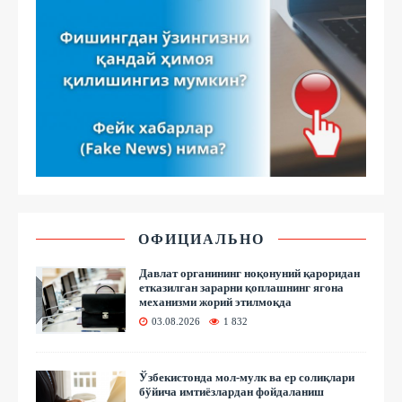
ОФИЦИАЛЬНО
Давлат органининг ноқонуний қароридан
етказилган зарарни қоплашнинг ягона
механизми жорий этилмоқда
03.08.2026
1 832
Ўзбекистонда мол-мулк ва ер солиқлари
бўйича имтиёзлардан фойдаланиш