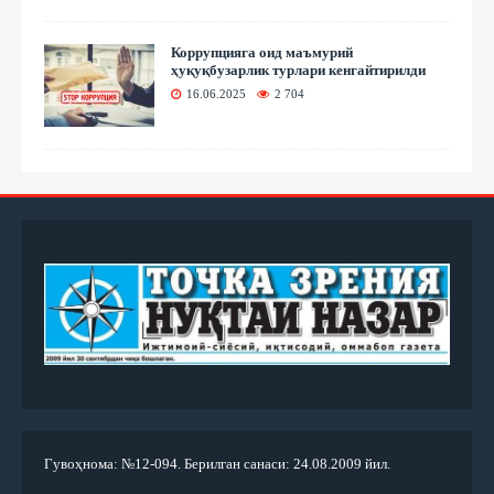
Коррупцияга оид маъмурий
ҳуқуқбузарлик турлари кенгайтирилди
16.06.2025
2 704
Гувоҳнома: №12-094. Берилган санаси: 24.08.2009 йил.