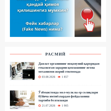
РАСМИЙ
Давлат органининг ноқонуний қароридан
етказилган зарарни қоплашнинг ягона
механизми жорий этилмоқда
03.08.2026
1 857
Ўзбекистонда мол-мулк ва ер солиқлари
бўйича имтиёзлардан фойдаланиш
тартиби белгиланди
21.07.2026
1 905