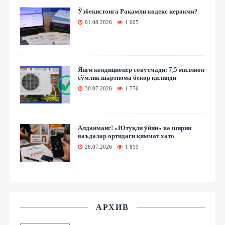
Ўзбекистонга Рақамли кодекс керакми?
01.08.2026
1 605
Янги кондиционер совутмади: 7,5 миллион
сўмлик шартнома бекор қилинди
30.07.2026
1 776
Алданманг! «Ютуқли ўйин» ва ширин
ваъдалар ортидаги қиммат хато
28.07.2026
1 819
АРХИВ