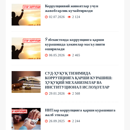
Коррупциявий жиноятлар учун
жавобгарлик кучайтирилди
02.07.2026
2 124
Ўзбекистонда коррупцияга қарши
курашишда ҳокимлар масъулияти
оширилади
06.05.2026
2 465
СУД-ҲУҚУҚ ТИЗИМИДА
КОРРУПЦИЯГА ҚАРШИ КУРАШИШ:
ҲУҚУҚИЙ МЕХАНИЗМЛАР ВА
ИНСТИТУЦИОНАЛ ИСЛОҲОТЛАР
29.01.2026
2 568
ННТлар коррупцияга қарши курашишга
жалб этилади
26.09.2025
2 244