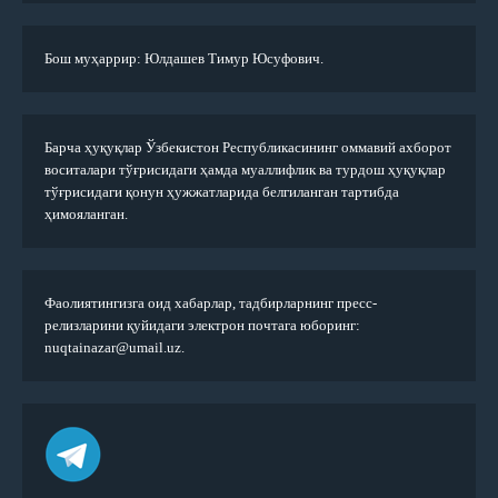
Бош муҳаррир: Юлдашев Тимур Юсуфович.
Барча ҳуқуқлар Ўзбекистон Республикасининг оммавий ахборот
воситалари тўғрисидаги ҳамда муаллифлик ва турдош ҳуқуқлар
тўғрисидаги қонун ҳужжатларида белгиланган тартибда
ҳимояланган.
Фаолиятингизга оид хабарлар, тадбирларнинг пресс-
релизларини қуйидаги электрон почтага юборинг:
nuqtainazar@umail.uz.