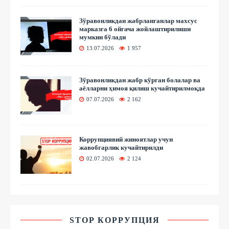
Зўравонликдан жабрланганлар махсус
марказга 6 ойгача жойлаштирилиши
мумкин бўлади
13.07.2026
1 957
Зўравонликдан жабр кўрган болалар ва
аёлларни ҳимоя қилиш кучайтирилмоқда
07.07.2026
2 162
Коррупциявий жиноятлар учун
жавобгарлик кучайтирилди
02.07.2026
2 124
STOP КОРРУПЦИЯ