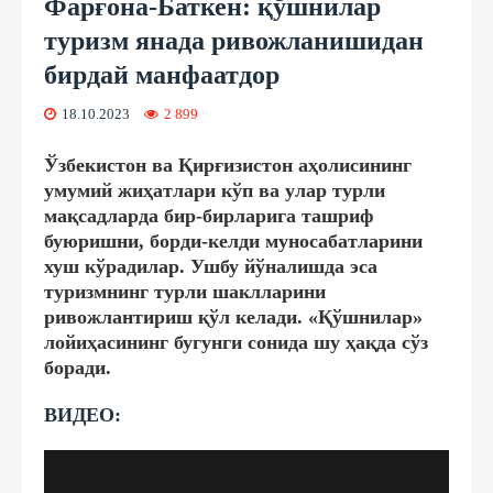
Фарғона-Баткен: қўшнилар
туризм янада ривожланишидан
бирдай манфаатдор
18.10.2023
2 899
Ўзбекистон ва Қирғизистон аҳолисининг
умумий жиҳатлари кўп ва улар турли
мақсадларда бир-бирларига ташриф
буюришни, борди-келди муносабатларини
хуш кўрадилар. Ушбу йўналишда эса
туризмнинг турли шаклларини
ривожлантириш қўл келади. «Қўшнилар»
лойиҳасининг бугунги сонида шу ҳақда сўз
боради.
ВИДЕО: