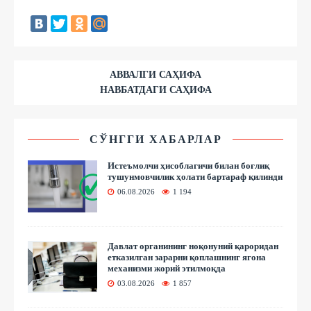
АВВАЛГИ САҲИФА
НАВБАТДАГИ САҲИФА
СЎНГГИ ХАБАРЛАР
Истеъмолчи ҳисоблагичи билан боғлиқ
тушунмовчилик ҳолати бартараф қилинди
06.08.2026
1 194
Давлат органининг ноқонуний қароридан
етказилган зарарни қоплашнинг ягона
механизми жорий этилмоқда
03.08.2026
1 857