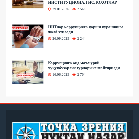
ИНСТИТУЦИОНАЛ ИСЛОҲОТЛАР
29.01.2026
2 568
ННТлар коррупцияга қарши курашишга
жалб этилади
26.09.2025
2 244
Коррупцияга оид маъмурий
ҳуқуқбузарлик турлари кенгайтирилди
16.06.2025
2 704