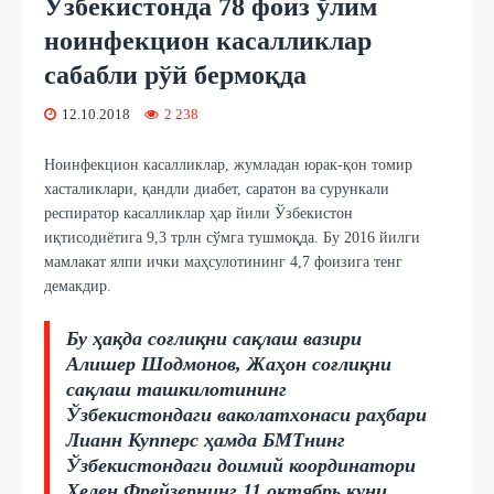
Ўзбекистонда 78 фоиз ўлим
ноинфекцион касалликлар
сабабли рўй бермоқда
12.10.2018
2 238
Ноинфекцион касалликлар, жумладан юрак-қон томир
хасталиклари, қандли диабет, саратон ва сурункали
респиратор касалликлар ҳар йили Ўзбекистон
иқтисодиётига 9,3 трлн сўмга тушмоқда. Бу 2016 йилги
мамлакат ялпи ички маҳсулотининг 4,7 фоизига тенг
демакдир.
Бу ҳақда соғлиқни сақлаш вазири
Алишер Шодмонов, Жаҳон соғлиқни
сақлаш ташкилотининг
Ўзбекистондаги ваколатхонаси раҳбари
Лианн Купперс ҳамда БМТнинг
Ўзбекистондаги доимий координатори
Хелен Фрейзернинг 11 октябрь куни