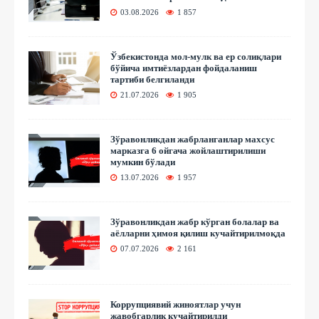
03.08.2026
1 857
Ўзбекистонда мол-мулк ва ер солиқлари
бўйича имтиёзлардан фойдаланиш
тартиби белгиланди
21.07.2026
1 905
Зўравонликдан жабрланганлар махсус
марказга 6 ойгача жойлаштирилиши
мумкин бўлади
13.07.2026
1 957
Зўравонликдан жабр кўрган болалар ва
аёлларни ҳимоя қилиш кучайтирилмоқда
07.07.2026
2 161
Коррупциявий жиноятлар учун
жавобгарлик кучайтирилди