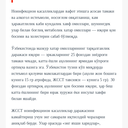
Ноинфекцион касалликлардан вафот этишга асосан тамаки
ва алкогол истеъмоли, носоғлом овқатланиш, кам
ҳаракатлилик каби кундалик хавф омиллари, шунингдек
улар билан боғлиқ метаболик хатар омиллари — юқори қон
босими ва холестерин сабаб бўлмоқда.
Ўзбекистонда мазкур хатар омилларининг тарқалганлик
даражаси юқори — эркакларнинг 25 фоиздан зиёдроғи
тамаки чекади, катта ёшли аҳолининг ярмидан кўпроғи
ортиқча вазнга эга. Ўзбекистон тузни кўп миқдорда
истеъмол қилувчи мамлакатлардан бири (аҳоли жон бошига
кунига 15 гр атрофида, ЖССТ тавсияси — кунига 5 гр). 30
фоиздан ортиқроқ аҳолининг қон босими юқори, ҳар беш
катта ёшлининг бири юрак хуружи ёки инсульт хавфи
билан яшайди.
ЖССТ ноинфекциион касалликлар даражасини
камайтириш учун энг самарали иқтисодий чораларни
аниқлаб берди. Улар орасида «энг яхши харидлар»,