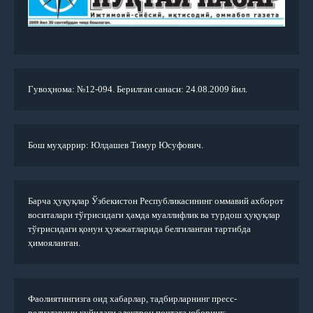
Гувоҳнома: №12-094. Берилган санаси: 24.08.2009 йил.
Бош муҳаррир: Юлдашев Тимур Юсуфович.
Барча ҳуқуқлар Ўзбекистон Республикасининг оммавий ахборот
воситалари тўғрисидаги ҳамда муаллифлик ва турдош ҳуқуқлар
тўғрисидаги қонун ҳужжатларида белгиланган тартибда
ҳимояланган.
Фаолиятингизга оид хабарлар, тадбирларнинг пресс-
релизларини қуйидаги электрон почтага юборинг: