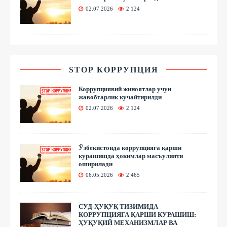
02.07.2026
2 124
STOP КОРРУПЦИЯ
Коррупциявий жиноятлар учун
жавобгарлик кучайтирилди
02.07.2026
2 124
Ўзбекистонда коррупцияга қарши
курашишда ҳокимлар масъулияти
оширилади
06.05.2026
2 465
СУД-ҲУҚУҚ ТИЗИМИДА
КОРРУПЦИЯГА ҚАРШИ КУРАШИШ:
ҲУҚУҚИЙ МЕХАНИЗМЛАР ВА