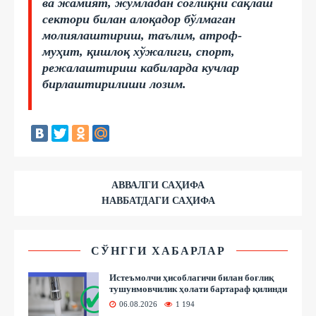
ва жамият, жумладан соғлиқни сақлаш
сектори билан алоқадор бўлмаган
молиялаштириш, таълим, атроф-
муҳит, қишлоқ хўжалиги, спорт,
режалаштириш кабиларда кучлар
бирлаштирилиши лозим.
АВВАЛГИ САҲИФА
НАВБАТДАГИ САҲИФА
СЎНГГИ ХАБАРЛАР
Истеъмолчи ҳисоблагичи билан боғлиқ
тушунмовчилик ҳолати бартараф қилинди
06.08.2026
1 194