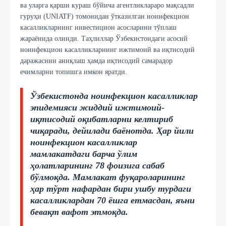
ва уларга қарши кураш бўйича агентликлараро мақсадли
гуруҳи (UNIATF) томонидан ўтказилган ноинфекцион
касалликларнинг инвестицион асосларини тўплаш
жараёнида олинди. Таҳлиллар Ўзбекистондаги асосий
ноинфекцион касалликларнинг ижтимоий ва иқтисодий
даражасини аниқлаш ҳамда иқтисодий самарадор
ечимларни топишга имкон яратди.
Ўзбекистонда ноинфекцион касалликлар
эпидемияси жиддий ижтимоий-
иқтисодий оқибатларни келтириб
чиқаради, дейилади баёнотда. Ҳар йили
ноинфекцион касалликлар
мамлакатдаги барча ўлим
ҳолатларининг 78 фоизига сабаб
бўлмоқда. Мамлакат фуқароларининг
ҳар тўрт нафардан бири ушбу турдаги
касалликлардан 70 ёшга етмасдан, яъни
бевақт вафот этмоқда.