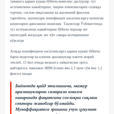
тамакига қарши кураш бўйича комплекс дастурлар, туз
истеъмолини камайтириш, ширин ичимликларни солиққа
тортиш, соғлом овқатланиш ва жисмоний фаоллик
тарғиботи, шунингдек ноинфекцин касалликларга чалинган
кишиларни даволашни яхшилаш. Таҳлиллар Ўзбекистонда
туз истеъмолини камайтириш бўйича чоралар энг
иқтисодий жиҳатдан энг кўп самара келтиришини
кўрсатди.
Агарда ноинфекцион касалликларга қарши кураш бўйича
барча моделлар ва клиник аралашувлар пакети жорий
этилиб, 15 йил ичида меҳнатга лаёқатлилик ортга
қайтарилса, мамлакат ЯИМ ўсиши яна 2,3 трлн сўм ёки 1,2
фоизга ошади.
Баёнотда қайд этилишича, мазкур
аралашувларни самарали амалга
оширишда фақатгина соғлиқни сақлаш
сектори жавобгар бўлмайди.
Муваффақиятга эришиш учун ҳукумат