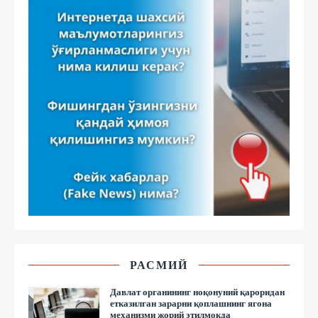
РАСМИЙ
Давлат органининг ноқонуний қароридан
етказилган зарарни қоплашнинг ягона
механизми жорий этилмоқда