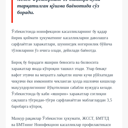
тарқатилган қўшма баёнотида сўз
боради.
Ўзбекистонда ноинфекцион касалликларнинг бу қадар
йирик қиймати ҳукуматнинг касалликларни даволашга
сарфлаётган харажатлари, шунингдек ногиронлик бўйича
тўловларини ўз ичига олади, дейилади баёнотда.
Бироқ бу борадаги яширин бевосита ва билвосита
харажатлар янада кўпроқни ташкил этади. Улар бевақт
вафот этувчи ва меҳнатга лаёқатли ишчи кучи рўйхатидан
чиқувчи ёки имконияти чекланган ҳолда ишловчи кишилар
маҳсулдорлигининг йўқотилиши сабабли вужудга келади.
Ўзбекистонда бу каби «яширин» харажатлар соғлиқни
сақлашга тўғридан-тўғри сарфланаётган маблағлардан 3,5
баробарга кўпроқ.
Мазкур рақамлар Ўзбекистон ҳукумати, ЖССТ, БМТТД
ва БМТнинг Ноинфекцион касалликлар профилактикаси