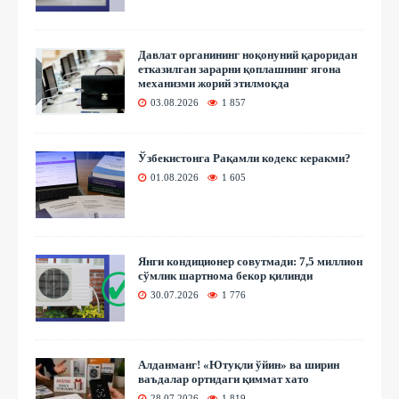
Давлат органининг ноқонуний қароридан
етказилган зарарни қоплашнинг ягона
механизми жорий этилмоқда
03.08.2026
1 857
Ўзбекистонга Рақамли кодекс керакми?
01.08.2026
1 605
Янги кондиционер совутмади: 7,5 миллион
сўмлик шартнома бекор қилинди
30.07.2026
1 776
Алданманг! «Ютуқли ўйин» ва ширин
ваъдалар ортидаги қиммат хато
28.07.2026
1 819