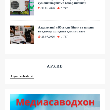
сўмлик шартнома бекор қилинди
30.07.2026
1 742
Алданманг! «Ютуқли ўйин» ва ширин
ваъдалар ортидаги қиммат хато
28.07.2026
1 787
АРХИВ