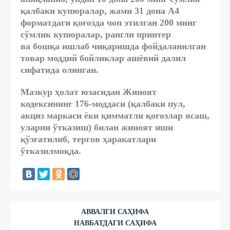
қалбаки купюралар, жами 31 дона А4
форматдаги қоғозда чоп этилган 200 минг
сўмлик купюралар, рангли принтер
ва бошқа ишлаб чиқаришда фойдаланилган
товар моддий бойликлар ашёвий далил
сифатида олинган.
Мазкур ҳолат юзасидан Жиноят
кодексининг 176-моддаси (қалбаки пул,
акциз маркаси ёки қимматли қоғозлар ясаш,
уларни ўтказиш) билан жиноят иши
қўзғатилиб, тергов ҳаракатлари
ўтказилмоқда.
АВВАЛГИ САҲИФА
НАВБАТДАГИ САҲИФА