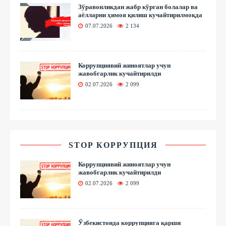
Зўравонликдан жабр кўрган болалар ва
аёлларни ҳимоя қилиш кучайтирилмоқда
07.07.2026
2 134
Коррупциявий жиноятлар учун
жавобгарлик кучайтирилди
02.07.2026
2 099
STOP КОРРУПЦИЯ
Коррупциявий жиноятлар учун
жавобгарлик кучайтирилди
02.07.2026
2 099
Ўзбекистонда коррупцияга қарши