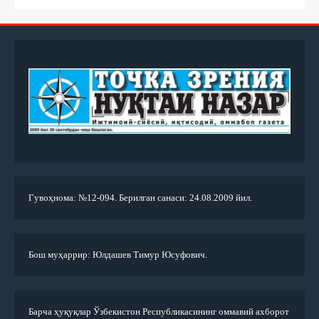
Гувоҳнома: №12-094. Берилган санаси: 24.08.2009 йил.
Бош муҳаррир: Юлдашев Тимур Юсуфович.
Барча ҳуқуқлар Ўзбекистон Республикасининг оммавий ахборот