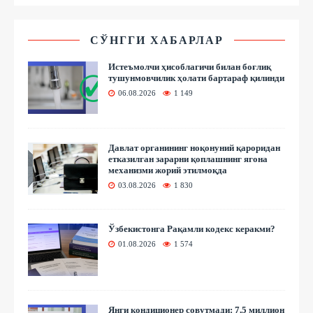
СЎНГГИ ХАБАРЛАР
Истеъмолчи ҳисоблагичи билан боғлиқ
тушунмовчилик ҳолати бартараф қилинди
06.08.2026
1 149
Давлат органининг ноқонуний қароридан
етказилган зарарни қоплашнинг ягона
механизми жорий этилмоқда
03.08.2026
1 830
Ўзбекистонга Рақамли кодекс керакми?
01.08.2026
1 574
Янги кондиционер совутмади: 7,5 миллион