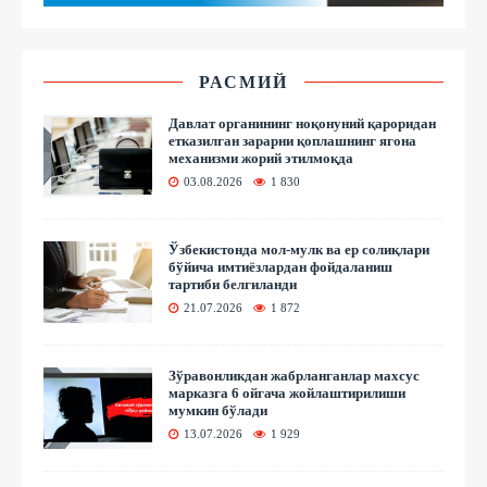
РАСМИЙ
Давлат органининг ноқонуний қароридан
етказилган зарарни қоплашнинг ягона
механизми жорий этилмоқда
03.08.2026
1 830
Ўзбекистонда мол-мулк ва ер солиқлари
бўйича имтиёзлардан фойдаланиш
тартиби белгиланди
21.07.2026
1 872
Зўравонликдан жабрланганлар махсус
марказга 6 ойгача жойлаштирилиши
мумкин бўлади
13.07.2026
1 929