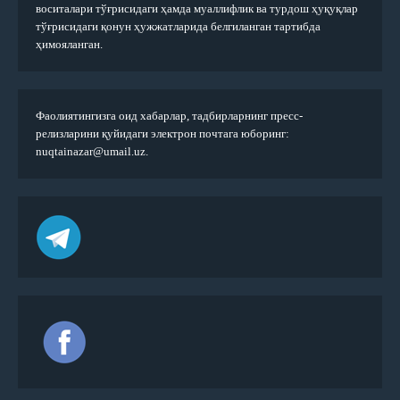
воситалари тўғрисидаги ҳамда муаллифлик ва турдош ҳуқуқлар
тўғрисидаги қонун ҳужжатларида белгиланган тартибда
ҳимояланган.
Фаолиятингизга оид хабарлар, тадбирларнинг пресс-
релизларини қуйидаги электрон почтага юборинг:
nuqtainazar@umail.uz.