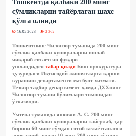
Тошкентда қалбаки 200 минг
сўмликларни тайёрлаган шахс
қўлга олинди
16.05.2023
2 362
Тошкентнинг Чилонзор туманида 200 минг
сўмлик қалбаки купюраларни ишлаб
чиқариб сотаётган фуқаро
ушланди,дея
хабар қилди
Бош прокуратура
ҳузуридаги Иқтисодий жиноятларга қарши
курашиш департаменти матбуот хизмати.
Тезкор тадбир департамент ҳамда ДХХнинг
Чилонзор тумани бўлимлари томонидан
ўтказилди.
Учтепа туманида яшовчи А. С. 200 минг
сўмлик қалбаки купюраларни тайёрлаб, ҳар
бирини 60 минг сўмдан сотиб келаётганлиги
аниқланиб, ундан 10 дона 200 минг сўмлик