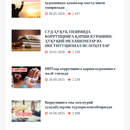
курашишда ҳокимлар масъулияти
оширилади
06.05.2026
2 457
СУД-ҲУҚУҚ ТИЗИМИДА
КОРРУПЦИЯГА ҚАРШИ КУРАШИШ:
ҲУҚУҚИЙ МЕХАНИЗМЛАР ВА
ИНСТИТУЦИОНАЛ ИСЛОҲОТЛАР
29.01.2026
2 559
ННТлар коррупцияга қарши курашишга
жалб этилади
26.09.2025
2 238
Коррупцияга оид маъмурий
ҳуқуқбузарлик турлари кенгайтирилди
16.06.2025
2 698