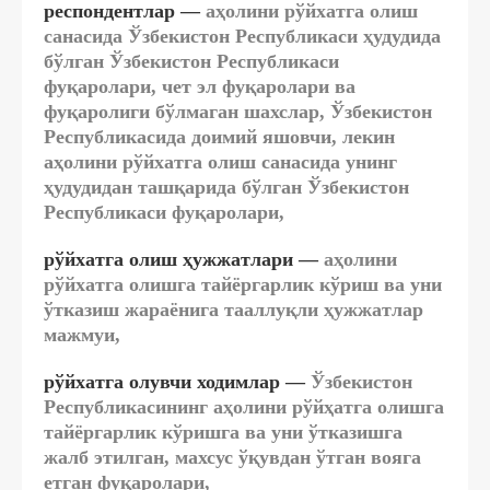
респондентлар
—
аҳолини рўйхатга олиш
санасида Ўзбекистон Республикаси ҳудудида
бўлган Ўзбекистон Республикаси
фуқаролари, чет эл фуқаролари ва
фуқаролиги бўлмаган шахслар, Ўзбекистон
Республикасида доимий яшовчи, лекин
аҳолини рўйхатга олиш санасида унинг
ҳудудидан ташқарида бўлган Ўзбекистон
Республикаси фуқаролари,
рўйхатга олиш ҳужжатлари
—
аҳолини
рўйхатга олишга тайёргарлик кўриш ва уни
ўтказиш жараёнига тааллуқли ҳужжатлар
мажмуи,
рўйхатга олувчи ходимлар
—
Ўзбекистон
Республикасининг аҳолини рўйҳатга олишга
тайёргарлик кўришга ва уни ўтказишга
жалб этилган, махсус ўқувдан ўтган вояга
етган фуқаролари,