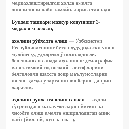
марказлаштирилган ҳолда амалга
оширилиши каби тамойилларига таянади.
Бундан ташқари мазкур қонуннинг 3-
моддасига асосан,
аҳолини рўйҳатга олиш
—
Ўзбекистон
Республикасининг бутун ҳудудида ёки унинг
муайян ҳудудларида ўтказиладиган,
белгиланган санада аҳолининг демографик
ва ижтимоий-иқтисодий тавсифларини
белгиловчи шахсга доир маълумотларни
йиғиш ҳамда уларга ишлов бериш даврий
жараёни,
аҳолини рўйхатга олиш санаси
—
аҳоли
тўғрисидаги маълумотларни йиғиш ва
ҳисобга олиш амалга ошириладиган аниқ
пайт (йил, ой, кун ва соат),