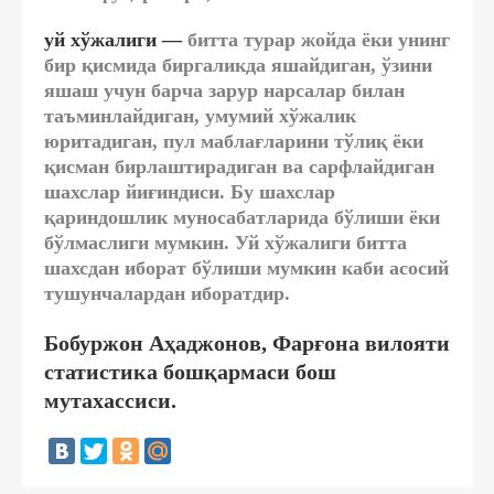
уй хўжалиги
—
битта турар жойда ёки унинг
бир қисмида биргаликда яшайдиган, ўзини
яшаш учун барча зарур нарсалар билан
таъминлайдиган, умумий хўжалик
юритадиган, пул маблағларини тўлиқ ёки
қисман бирлаштирадиган ва сарфлайдиган
шахслар йиғиндиси. Бу шахслар
қариндошлик муносабатларида бўлиши ёки
бўлмаслиги мумкин. Уй хўжалиги битта
шахсдан иборат бўлиши мумкин каби асосий
тушунчалардан иборатдир.
Бобуржон Аҳаджонов, Фарғона вилояти
статистика бошқармаси бош
мутахассиси.