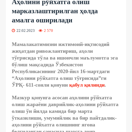
Аҳолини рўйхатга олиш
марказлаштирилган ҳолда
амалга оширилади
22.02.2023
2 570
Мамалакатимизни ижтимоий-иқтисодий
жиҳатдан ривожлантириш, аҳоли
тўғрисида
тўла ва ишончли маълумотга эга
бўлиш мақсадида Ўзбекистон
Республикасининг 2020-йил 16-мартдаги
“Аҳолини рўйхатга олиш тўғрисида”ги
ЎРҚ- 611-сонли қонуни
қабул қилинди
.
Мазкур қонунга асосан аҳолини рўйхатга
олиш жараёни
даврийлик
-аҳолини рўйхатга
олиш ўн йилда камида бир марта
ўтказилиши,
умумийлик ва бир пайтдалик
-
аҳолини рўйхатга олишнинг ягона
белгиланган санасида шахсга доир