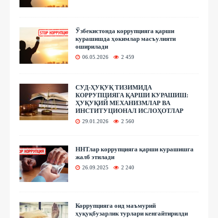
Ўзбекистонда коррупцияга қарши
курашишда ҳокимлар масъулияти
оширилади
06.05.2026
2 459
СУД-ҲУҚУҚ ТИЗИМИДА
КОРРУПЦИЯГА ҚАРШИ КУРАШИШ:
ҲУҚУҚИЙ МЕХАНИЗМЛАР ВА
ИНСТИТУЦИОНАЛ ИСЛОҲОТЛАР
29.01.2026
2 560
ННТлар коррупцияга қарши курашишга
жалб этилади
26.09.2025
2 240
Коррупцияга оид маъмурий
ҳуқуқбузарлик турлари кенгайтирилди