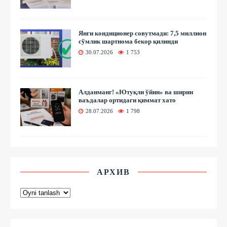
Янги кондиционер совутмади: 7,5 миллион
сўмлик шартнома бекор қилинди
30.07.2026
1 753
Алданманг! «Ютуқли ўйин» ва ширин
ваъдалар ортидаги қиммат хато
28.07.2026
1 798
АРХИВ