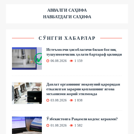
АВВАЛГИ САҲИФА
НАВБАТДАГИ САҲИФА
СЎНГГИ ХАБАРЛАР
Истеъмолчи ҳисоблагичи билан боғлиқ
тушунмовчилик ҳолати бартараф қилинди
06.08.2026
1 159
Давлат органининг ноқонуний қароридан
етказилган зарарни қоплашнинг ягона
механизми жорий этилмоқда
03.08.2026
1 838
Ўзбекистонга Рақамли кодекс керакми?
01.08.2026
1 582