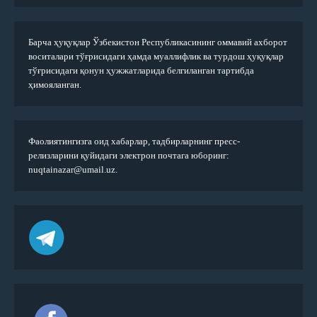
Барча ҳуқуқлар Ўзбекистон Республикасининг оммавий ахборот
воситалари тўғрисидаги ҳамда муаллифлик ва турдош ҳуқуқлар
тўғрисидаги қонун ҳужжатларида белгиланган тартибда
ҳимояланган.
Фаолиятингизга оид хабарлар, тадбирларнинг пресс-
релизларини қуйидаги электрон почтага юборинг:
nuqtainazar@umail.uz.