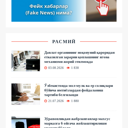
РАСМИЙ
Давлат органининг ноқонуний қароридан
етказилган зарарни қоплашнинг ягона
механизми жорий этилмоқда
03.08.2026
1 838
Ўзбекистонда мол-мулк ва ер солиқлари
бўйича имтиёзлардан фойдаланиш
тартиби белгиланди
21.07.2026
1 880
Зўравонликдан жабрланганлар махсус
марказга 6 ойгача жойлаштирилиши
мумкин бўлади