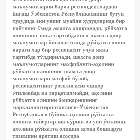
маълумотларни барча респондентлардан
йиғиш Ўзбекистон Республикасининг бутун
ҳудудида ёки унинг муайян ҳудудларида бир
пайтнинг ўзида амалга оширилади,
рўйхатга
олишнинг якка тартибдалиги
-шахсга доир
маълумотлар йиғилаётганда рўйҳатга олиш
варағи ҳар бир респондент учун якка
тартибда тўлдирилади,
шахсга доир
маълумотларнинг махфийлиги
-аҳолини
рўйҳатга олишнинг шахсга доир
маълумотлари махфий бўлиб,
респондентнинг розилигисиз ошкор
этилмайди ва тарқатилмайди,
аҳолини
рўйхатга олишни бошқаришнинг
марказлаштирилганлиги
–Ўзбекистон
Республикаси бўйича аҳолини рўйхатга
олишга тайёргарлик кўриш ва уни ўтказиш,
аҳолини рўйхатга олишни ягона бошқарув
тизимини яратиш асосида