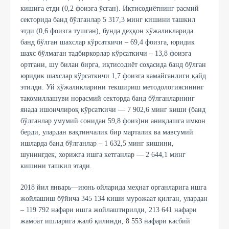
кишига етди (0,2 фоизга ўсган). Иқтисодиётнинг расмий
секторида банд бўлганлар 5 317,3 минг кишини ташкил
этди (0,6 фоизга тушган), бунда деҳқон хўжаликларида
банд бўлган шахслар кўрсаткичи – 69,4 фоизга, юридик
шахс бўлмаган тадбиркорлар кўрсаткичи – 13,8 фоизга
ортгани, шу билан бирга, иқтисодиёт соҳасида банд бўлган
юридик шахслар кўрсаткичи 1,7 фоизга камайганлиги қайд
этилди. Уй хўжаликларини текшириш методологиясининг
такомиллашуви норасмий секторда банд бўлганларнинг
янада ишончлироқ кўрсаткичи — 7 902,6 минг киши (банд
бўлганлар умумий сонидан 59,8 фоиз)ни аниқлашга имкон
берди, улардан вақтинчалик бир марталик ва мавсумий
ишларда банд бўлганлар – 1 632,5 минг кишини,
шунингдек, хорижга ишга кетганлар — 2 644,1 минг
кишини ташкил этади.
2018 йил январь—июнь ойларида меҳнат органларига ишга
жойлашиш бўйича 345 134 киши мурожаат қилган, улардан
– 119 792 нафари ишга жойлаштирилди, 213 641 нафари
жамоат ишларига жалб қилинди, 8 553 нафари касбий