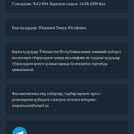
Гувоҳнома: №12-094. Берилган санаси: 24.08.2009 йил.
Бош муҳаррир: Юлдашев Тимур Юсуфович.
Барча ҳуқуқлар Ўзбекистон Республикасининг оммавий ахборот
воситалари тўғрисидаги ҳамда муаллифлик ва турдош ҳуқуқлар
тўғрисидаги қонун ҳужжатларида белгиланган тартибда
ҳимояланган.
Фаолиятингизга оид хабарлар, тадбирларнинг пресс-
релизларини қуйидаги электрон почтага юборинг:
nuqtainazar@umail.uz.