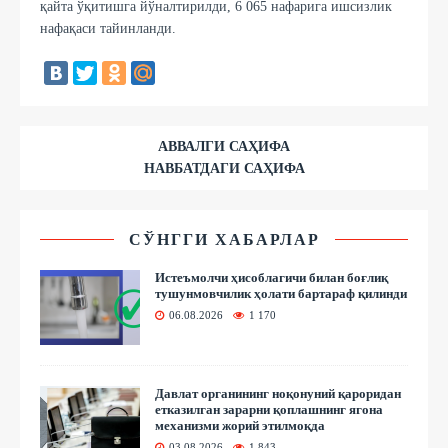
қайта ўқитишга йўналтирилди, 6 065 нафарига ишсизлик
нафақаси тайинланди.
АВВАЛГИ САҲИФА
НАВБАТДАГИ САҲИФА
СЎНГГИ ХАБАРЛАР
Истеъмолчи ҳисоблагичи билан боғлиқ
тушунмовчилик ҳолати бартараф қилинди
06.08.2026
1 170
Давлат органининг ноқонуний қароридан
етказилган зарарни қоплашнинг ягона
механизми жорий этилмоқда
03.08.2026
1 843