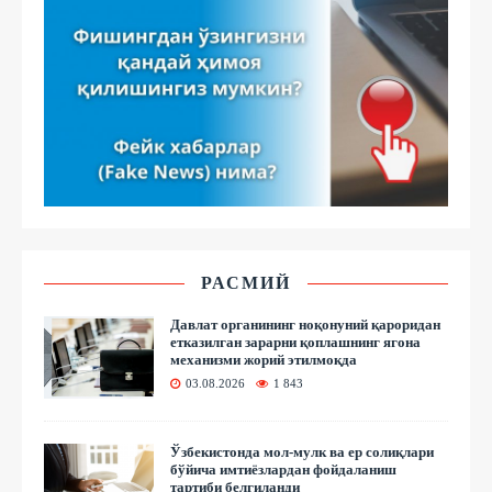
РАСМИЙ
Давлат органининг ноқонуний қароридан
етказилган зарарни қоплашнинг ягона
механизми жорий этилмоқда
03.08.2026
1 843
Ўзбекистонда мол-мулк ва ер солиқлари
бўйича имтиёзлардан фойдаланиш
тартиби белгиланди