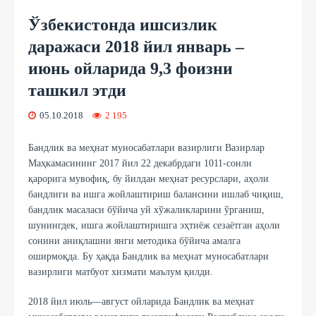
Ўзбекистонда ишсизлик
даражаси 2018 йил январь –
июнь ойларида 9,3 фоизни
ташкил этди
05.10.2018
2 195
Бандлик ва меҳнат муносабатлари вазирлиги Вазирлар
Маҳкамасининг 2017 йил 22 декабрдаги 1011-сонли
қарорига мувофиқ, бу йилдан меҳнат ресурслари, аҳоли
бандлиги ва ишга жойлаштириш балансини ишлаб чиқиш,
бандлик масаласи бўйича уй хўжаликларини ўрганиш,
шунингдек, ишга жойлаштиришга эҳтиёж сезаётган аҳоли
сонини аниқлашни янги методика бўйича амалга
оширмоқда. Бу ҳақда Бандлик ва меҳнат муносабатлари
вазирлиги матбуот хизмати маълум қилди.
2018 йил июль—август ойларида Бандлик ва меҳнат