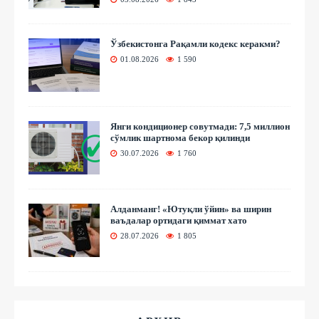
Ўзбекистонга Рақамли кодекс керакми?
01.08.2026
1 590
Янги кондиционер совутмади: 7,5 миллион
сўмлик шартнома бекор қилинди
30.07.2026
1 760
Алданманг! «Ютуқли ўйин» ва ширин
ваъдалар ортидаги қиммат хато
28.07.2026
1 805