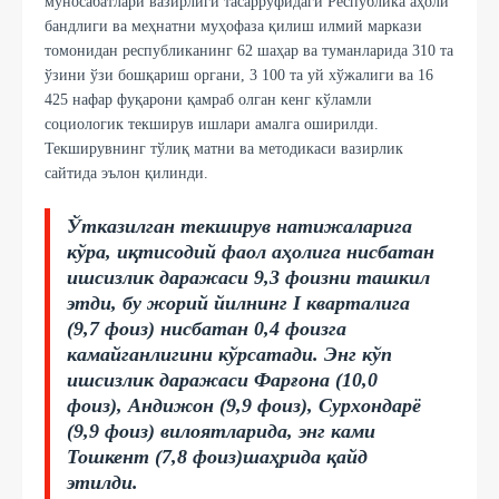
муносабатлари вазирлиги тасарруфидаги Республика аҳоли
бандлиги ва меҳнатни муҳофаза қилиш илмий маркази
томонидан республиканинг 62 шаҳар ва туманларида 310 та
ўзини ўзи бошқариш органи, 3 100 та уй хўжалиги ва 16
425 нафар фуқарони қамраб олган кенг кўламли
социологик текширув ишлари амалга оширилди.
Текширувнинг тўлиқ матни ва методикаси вазирлик
сайтида эълон қилинди.
Ўтказилган текширув натижаларига
кўра, иқтисодий фаол аҳолига нисбатан
ишсизлик даражаси 9,3 фоизни ташкил
этди, бу жорий йилнинг I кварталига
(9,7 фоиз) нисбатан 0,4 фоизга
камайганлигини кўрсатади. Энг кўп
ишсизлик даражаси Фарғона (10,0
фоиз), Андижон (9,9 фоиз), Сурхондарё
(9,9 фоиз) вилоятларида, энг ками
Тошкент (7,8 фоиз)шаҳрида қайд
этилди.