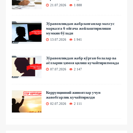
21.07.2026
1 888
Зўравонликдан жабрланганлар махсус
марказга 6 ойгача жойлаштирилиши
мумкин бўлади
13.07.2026
1 941
Зўравонликдан жабр кўрган болалар ва
аёлларни ҳимоя қилиш кучайтирилмоқда
07.07.2026
2 147
Коррупциявий жиноятлар учун
жавобгарлик кучайтирилди
02.07.2026
2 111