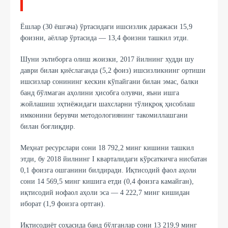
Ёшлар (30 ёшгача) ўртасидаги ишсизлик даражаси 15,9
фоизни, аёллар ўртасида — 13,4 фоизни ташкил этди.
Шуни эътиборга олиш жоизки, 2017 йилнинг худди шу
даври билан қиёслаганда (5,2 фоиз) ишсизликнинг ортиши
ишсизлар сонининг кескин кўпайгани билан эмас, балки
банд бўлмаган аҳолини ҳисобга олувчи, яъни ишга
жойлашиш эҳтиёжидаги шахсларни тўлиқроқ ҳисоблаш
имконини берувчи методологиянинг такомиллашгани
билан боғлиқдир.
Меҳнат ресурслари сони 18 792,2 минг кишини ташкил
этди, бу 2018 йилнинг I кварталидаги кўрсаткичга нисбатан
0,1 фоизга ошганини билдиради. Иқтисодий фаол аҳоли
сони 14 569,5 минг кишига етди (0,4 фоизга камайган),
иқтисодий нофаол аҳоли эса — 4 222,7 минг кишидан
иборат (1,9 фоизга ортган).
Иқтисодиёт соҳасида банд бўлганлар сони 13 219,9 минг