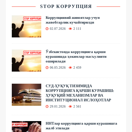
STOP КОРРУПЦИЯ
Коррупциявий жиноятлар учун
жавобгарлик кучайтирилди
02.07.2026
2 111
Ўзбекистонда коррупцияга қарши
курашишда ҳокимлар масъулияти
оширилади
06.05.2026
2 459
СУД-ҲУҚУҚ ТИЗИМИДА
КОРРУПЦИЯГА ҚАРШИ КУРАШИШ:
ҲУҚУҚИЙ МЕХАНИЗМЛАР ВА
ИНСТИТУЦИОНАЛ ИСЛОҲОТЛАР
29.01.2026
2 561
ННТлар коррупцияга қарши курашишга
жалб этилади