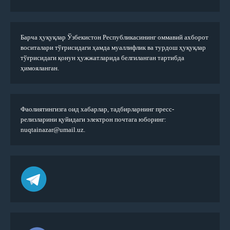
Барча ҳуқуқлар Ўзбекистон Республикасининг оммавий ахборот
воситалари тўғрисидаги ҳамда муаллифлик ва турдош ҳуқуқлар
тўғрисидаги қонун ҳужжатларида белгиланган тартибда
ҳимояланган.
Фаолиятингизга оид хабарлар, тадбирларнинг пресс-
релизларини қуйидаги электрон почтага юборинг:
nuqtainazar@umail.uz.