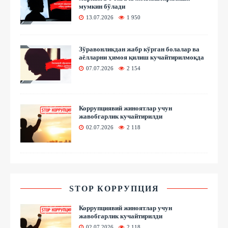
мумкин бўлади
13.07.2026
1 950
Зўравонликдан жабр кўрган болалар ва
аёлларни ҳимоя қилиш кучайтирилмоқда
07.07.2026
2 154
Коррупциявий жиноятлар учун
жавобгарлик кучайтирилди
02.07.2026
2 118
STOP КОРРУПЦИЯ
Коррупциявий жиноятлар учун
жавобгарлик кучайтирилди
02.07.2026
2 118