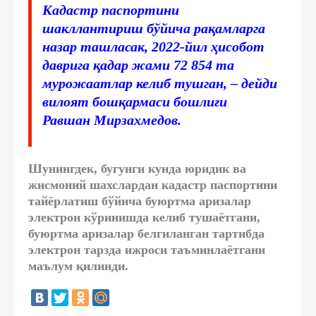
Кадастр паспортини
шакллантириш бўйича рақамларга
назар ташласак, 2022-йил ҳисобот
даврига қадар жами 72 854 та
мурожаатлар келиб тушган, – дейди
вилоят бошқармаси бошлиғи
Равшан Мирзахмедов.
Шунингдек, бугунги кунда юридик ва
жисмоний шахслардан кадастр паспортини
тайёрлатиш бўйича буюртма аризалар
электрон кўринишда келиб тушаётгани,
буюртма аризалар белгиланган тартибда
электрон тарзда ижроси таъминлаётгани
маълум қилинди.