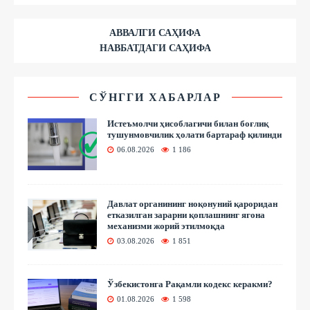
АВВАЛГИ САҲИФА
НАВБАТДАГИ САҲИФА
СЎНГГИ ХАБАРЛАР
Истеъмолчи ҳисоблагичи билан боғлиқ
тушунмовчилик ҳолати бартараф қилинди
06.08.2026
1 186
Давлат органининг ноқонуний қароридан
етказилган зарарни қоплашнинг ягона
механизми жорий этилмоқда
03.08.2026
1 851
Ўзбекистонга Рақамли кодекс керакми?
01.08.2026
1 598