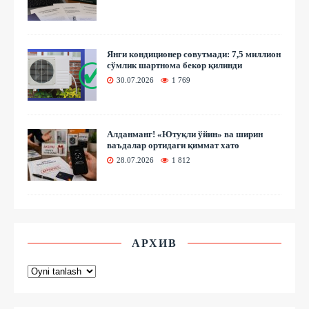
Янги кондиционер совутмади: 7,5 миллион
сўмлик шартнома бекор қилинди
30.07.2026
1 769
Алданманг! «Ютуқли ўйин» ва ширин
ваъдалар ортидаги қиммат хато
28.07.2026
1 812
АРХИВ