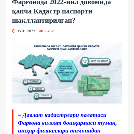
Фарғонада 2022-йил давомида
қанча Кадастр паспорти
шакллантирилган?
05.01.2023
2 432
– Давлат кадастрлари палатаси
Фарғона вилоят бошқармаси туман,
шаҳар филиаллари томонидан