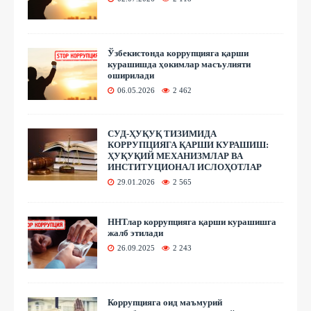
Ўзбекистонда коррупцияга қарши
курашишда ҳокимлар масъулияти
оширилади
06.05.2026
2 462
СУД-ҲУҚУҚ ТИЗИМИДА
КОРРУПЦИЯГА ҚАРШИ КУРАШИШ:
ҲУҚУҚИЙ МЕХАНИЗМЛАР ВА
ИНСТИТУЦИОНАЛ ИСЛОҲОТЛАР
29.01.2026
2 565
ННТлар коррупцияга қарши курашишга
жалб этилади
26.09.2025
2 243
Коррупцияга оид маъмурий