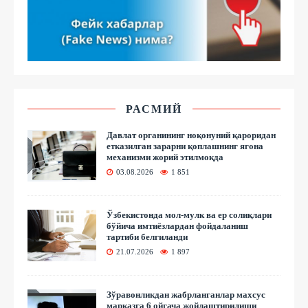
РАСМИЙ
Давлат органининг ноқонуний қароридан
етказилган зарарни қоплашнинг ягона
механизми жорий этилмоқда
03.08.2026
1 851
Ўзбекистонда мол-мулк ва ер солиқлари
бўйича имтиёзлардан фойдаланиш
тартиби белгиланди
21.07.2026
1 897
Зўравонликдан жабрланганлар махсус
марказга 6 ойгача жойлаштирилиши