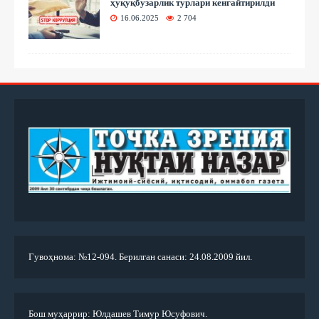
ҳуқуқбузарлик турлари кенгайтирилди
16.06.2025
2 704
Гувоҳнома: №12-094. Берилган санаси: 24.08.2009 йил.
Бош муҳаррир: Юлдашев Тимур Юсуфович.