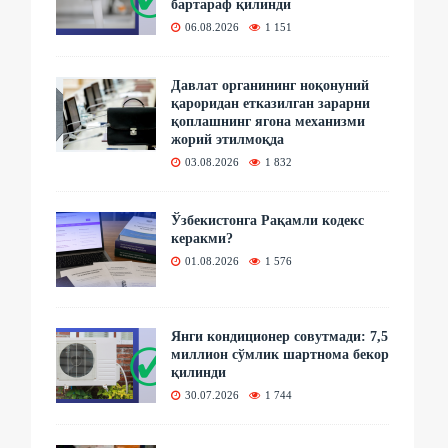
бартараф қилинди
06.08.2026
1 151
Давлат органининг ноқонуний
қароридан етказилган зарарни
қоплашнинг ягона механизми
жорий этилмоқда
03.08.2026
1 832
Ўзбекистонга Рақамли кодекс
керакми?
01.08.2026
1 576
Янги кондиционер совутмади: 7,5
миллион сўмлик шартнома бекор
қилинди
30.07.2026
1 744