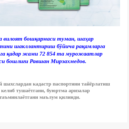
а вилоят бошқармаси туман, шаҳар
тини шакллантириш бўйича рақамларга
ига қадар жами 72 854 та мурожаатлар
аси бошлиғи Равшан Мирзахмедов.
й шахслардан кадастр паспортини тайёрлатиш
 келиб тушаётгани, буюртма аризалар
 таъминлаётгани маълум қилинди.