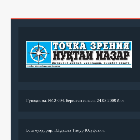
Гувоҳнома: №12-094. Берилган санаси: 24.08.2009 йил.
Бош муҳаррир: Юлдашев Тимур Юсуфович.