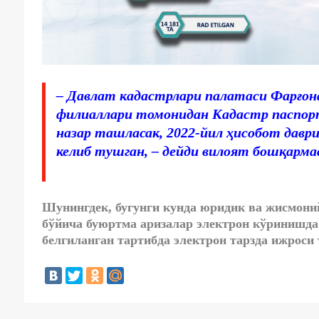
– Давлат кадастрлари палатаси Фарғон
филиаллари томонидан Кадастр паспор
назар ташласак, 2022-йил ҳисобот давр
келиб тушган, – дейди вилоят бошқарм
Шунингдек, бугунги кунда юридик ва жисмони
бўйича буюртма аризалар электрон кўринишда
белгиланган тартибда электрон тарзда ижроси