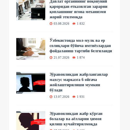
Давлат органининг ноқонуний
қароридан етказилган зарарни
қоплашнинг ягона механизми
жорий этилмоқда
03.08.2026
1 832
Ўзбекистонда мол-мулк ва ер
солиқлари бўйича имтиёзлардан
фойдаланиш тартиби белгиланди
21.07.2026
1 874
Зўравонликдан жабрланганлар
махсус марказга 6 ойгача
жойлаштирилиши мумкин
бўлади
13.07.2026
1 931
Зўравонликдан жабр кўрган
болалар ва аёлларни ҳимоя
қилиш кучайтирилмоқда