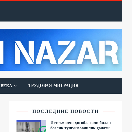
ТРУДОВАЯ МИГРАЦИЯ
ОВЕКА
ПОСЛЕДНИЕ НОВОСТИ
Истеъмолчи ҳисоблагичи билан
боғлиқ тушунмовчилик ҳолати