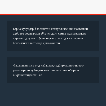
Барча ҳуқуқлар Ўзбекистон Республикасининг оммавий
ахборот воситалари тўғрисидаги ҳамда муаллифлик ва
турдош ҳуқуқлар тўғрисидаги қонун ҳужжатларида
белгиланган тартибда ҳимояланган.
Фаолиятингизга оид хабарлар, тадбирларнинг пресс-
релизларини қуйидаги электрон почтага юборинг:
nuqtainazar@umail.uz.