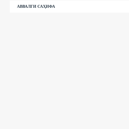
АВВАЛГИ САҲИФА