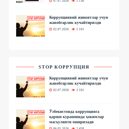
07.07.2026
2 136
Коррупциявий жиноятлар учун
жавобгарлик кучайтирилди
02.07.2026
2 101
STOP КОРРУПЦИЯ
Коррупциявий жиноятлар учун
жавобгарлик кучайтирилди
02.07.2026
2 101
Ўзбекистонда коррупцияга
қарши курашишда ҳокимлар
масъулияти оширилади
06.05.2026
2 458