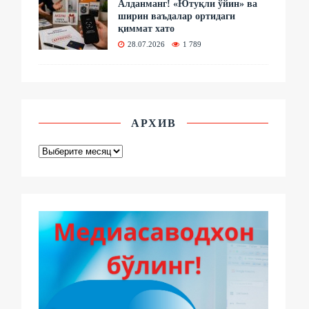
Алданманг! «Ютуқли ўйин» ва
ширин ваъдалар ортидаги
қиммат хато
28.07.2026
1 789
АРХИВ