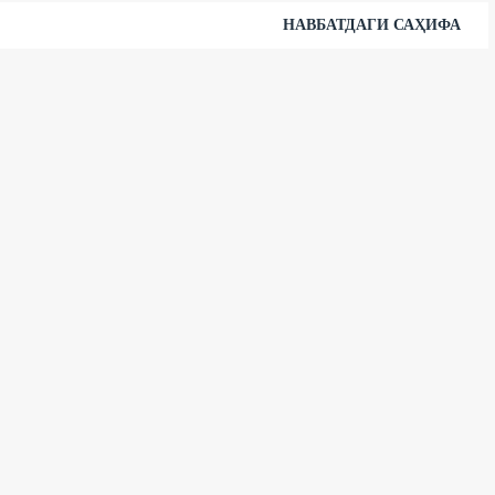
НАВБАТДАГИ САҲИФА