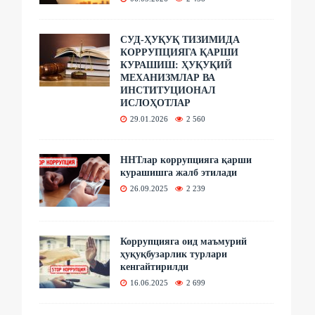
СУД-ҲУҚУҚ ТИЗИМИДА
КОРРУПЦИЯГА ҚАРШИ
КУРАШИШ: ҲУҚУҚИЙ
МЕХАНИЗМЛАР ВА
ИНСТИТУЦИОНАЛ
ИСЛОҲОТЛАР
29.01.2026
2 560
ННТлар коррупцияга қарши
курашишга жалб этилади
26.09.2025
2 239
Коррупцияга оид маъмурий
ҳуқуқбузарлик турлари
кенгайтирилди
16.06.2025
2 699