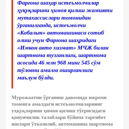
Фарғона шаҳар истеъмолчилар
ҳуқуқларини ҳимоя қилиш жамияти
мутахассислари томонидан
ўрганилганда, истеъмолчи
«Кобальт» автомашинаси сотиб
олиш учун Фарғона шаҳридаги
«Имкон авто хизмат» МЧЖ билан
шартнома тузганлиги, шартнома
асосида 46 млн 968 минг 545 сўм
тўловни амалга оширганлиги
маълум бўлди.
Мурожаатни ўрганиш давомида ижрочи
томонга амалдаги истеъмолчиларнинг
уҳқуқларини ҳимоя қилиш тўғрисидаги
қонунчилик талаблари бўйича тарғибот
ишлари ўтказилиб, автомашина шартнома