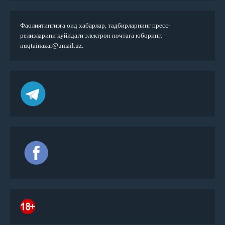
Фаолиятингизга оид хабарлар, тадбирларнинг пресс-
релизларини қуйидаги электрон почтага юборинг:
nuqtainazar@umail.uz.