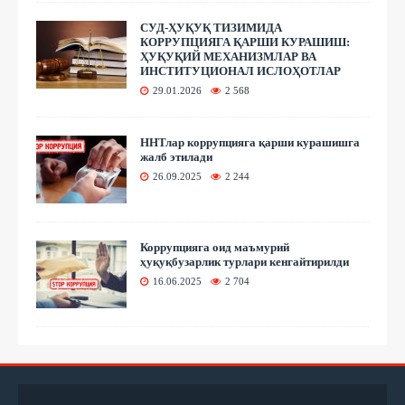
СУД-ҲУҚУҚ ТИЗИМИДА
КОРРУПЦИЯГА ҚАРШИ КУРАШИШ:
ҲУҚУҚИЙ МЕХАНИЗМЛАР ВА
ИНСТИТУЦИОНАЛ ИСЛОҲОТЛАР
29.01.2026
2 568
ННТлар коррупцияга қарши курашишга
жалб этилади
26.09.2025
2 244
Коррупцияга оид маъмурий
ҳуқуқбузарлик турлари кенгайтирилди
16.06.2025
2 704