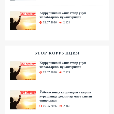
Коррупциявий жиноятлар учун
жавобгарлик кучайтирилди
02.07.2026
2 124
STOP КОРРУПЦИЯ
Коррупциявий жиноятлар учун
жавобгарлик кучайтирилди
02.07.2026
2 124
Ўзбекистонда коррупцияга қарши
курашишда ҳокимлар масъулияти
оширилади
06.05.2026
2 465