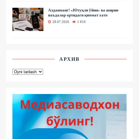
Алданманг! «Ютуқли ўйин» ва ширин
ваъдалар ортидаги қиммат хато
28.07.2026
1 819
АРХИВ