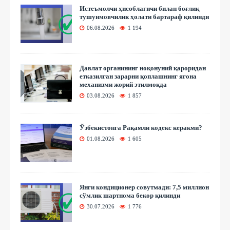
Истеъмолчи ҳисоблагичи билан боғлиқ
тушунмовчилик ҳолати бартараф қилинди
06.08.2026
1 194
Давлат органининг ноқонуний қароридан
етказилган зарарни қоплашнинг ягона
механизми жорий этилмоқда
03.08.2026
1 857
Ўзбекистонга Рақамли кодекс керакми?
01.08.2026
1 605
Янги кондиционер совутмади: 7,5 миллион
сўмлик шартнома бекор қилинди
30.07.2026
1 776