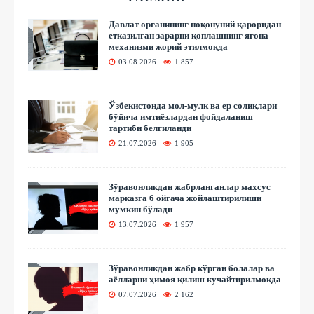
Давлат органининг ноқонуний қароридан
етказилган зарарни қоплашнинг ягона
механизми жорий этилмоқда
03.08.2026
1 857
Ўзбекистонда мол-мулк ва ер солиқлари
бўйича имтиёзлардан фойдаланиш
тартиби белгиланди
21.07.2026
1 905
Зўравонликдан жабрланганлар махсус
марказга 6 ойгача жойлаштирилиши
мумкин бўлади
13.07.2026
1 957
Зўравонликдан жабр кўрган болалар ва
аёлларни ҳимоя қилиш кучайтирилмоқда
07.07.2026
2 162