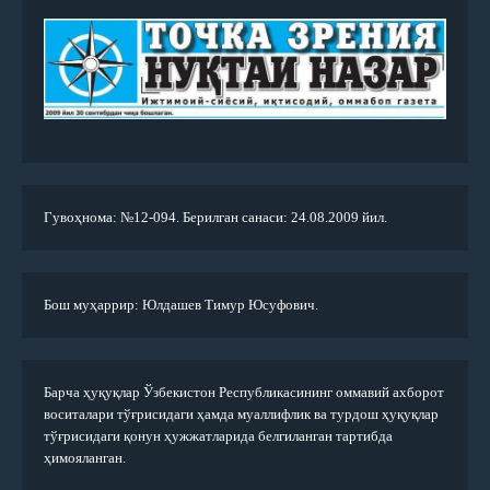
Гувоҳнома: №12-094. Берилган санаси: 24.08.2009 йил.
Бош муҳаррир: Юлдашев Тимур Юсуфович.
Барча ҳуқуқлар Ўзбекистон Республикасининг оммавий ахборот
воситалари тўғрисидаги ҳамда муаллифлик ва турдош ҳуқуқлар
тўғрисидаги қонун ҳужжатларида белгиланган тартибда
ҳимояланган.