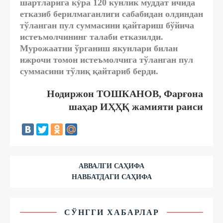
шартларига кўра 120 кунлик муддат ичида
етказиб берилмаганлиги сабабидан олдиндан
тўланган пул суммасини қайтариш бўйича
истеъмолчининг талаби етказилди.
Мурожаатни ўрганиш якунлари билан
ижрочи томон истеъмолчига тўланган пул
суммасини тўлиқ қайтариб берди.
Нодиржон ТОШКАНОВ, Фарғона
шаҳар ИҲҲҚ жамияти раиси
АВВАЛГИ САҲИФА
НАВБАТДАГИ САҲИФА
СЎНГГИ ХАБАРЛАР