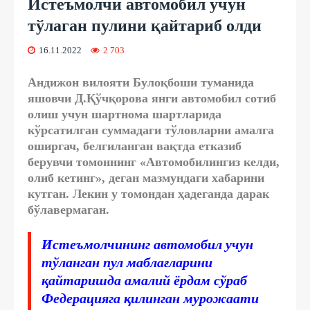
Истеъмолчи автомобил учун
тўлаган пулини қайтариб олди
16.11.2022
2 703
Андижон вилояти Булоқбоши туманида
яшовчи Д.Қўчқорова янги автомобил сотиб
олиш учун шартнома шартларида
кўрсатилган суммадаги тўловларни амалга
оширгач, белгиланган вақтда етказиб
берувчи томоннинг «Автомобилингиз келди,
олиб кетинг», деган мазмундаги хабарини
кутган. Лекин у томондан ҳадеганда дарак
бўлавермаган.
Истеъмолчининг автомобил учун
тўланган пул маблағларини
қайтаришда амалий ёрдам сўраб
Федерацияга қилинган мурожаати