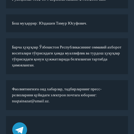
Бош муҳаррир: Юлдашев Тимур Юсуфович.
Барча ҳуқуқлар Ўзбекистон Республикасининг оммавий ахборот
воситалари тўғрисидаги ҳамда муаллифлик ва турдош ҳуқуқлар
тўғрисидаги қонун ҳужжатларида белгиланган тартибда
ҳимояланган.
Фаолиятингизга оид хабарлар, тадбирларнинг пресс-
релизларини қуйидаги электрон почтага юборинг:
nuqtainazar@umail.uz.