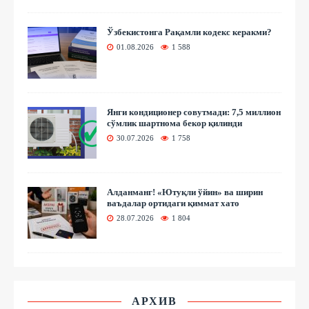
Ўзбекистонга Рақамли кодекс керакми?
01.08.2026
1 588
Янги кондиционер совутмади: 7,5 миллион
сўмлик шартнома бекор қилинди
30.07.2026
1 758
Алданманг! «Ютуқли ўйин» ва ширин
ваъдалар ортидаги қиммат хато
28.07.2026
1 804
АРХИВ