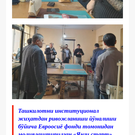
Ташкилотни институционал
жиҳатдан ривожланиши йўналиши
бўйича Евроосиё фонди томонидан
молиялаштирилган «Янги старт»