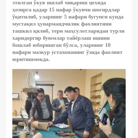
этилган ўкув ишлаб чиқариш цехида
ҳозирга қадар 15 нафар ўкувчи шогирдлар
ўқитилиб, уларнинг 5 нафари бугунги кунда
мустақил ҳунармандчилик фаолиятини
ташкил қилиб, тери маҳсулотларидан турли
харидоргир буюмлар тайёрлаш ишини
бошлаб юборишган бўлса, уларнинг 10
нафари мазкур устахонанинг ўзида фаолият
юритишмокда.