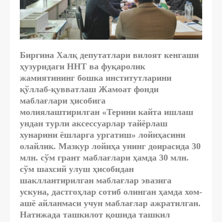
Биргина Халқ депутатлари вилоят кенгаши
ҳузуридаги ННТ ва фуқаролик
жамиятининг бошка институтларини
қўллаб-қувватлаш Жамоат фонди
маблағлари ҳисобига
молиялаштирилган «Терини кайта ишлаш
ундан турли аксессуарлар тайёрлаш
хунарини ёшларга ургатиш» лойиҳасини
олайлик. Мазкур лойиҳа унинг доирасида 30
млн. сўм грант маблағлари ҳамда 30 млн.
сўм шахсий улуш ҳисобидан
шакллантирилган маблағлар эвазига
ускуна, дастгоҳлар сотиб олинган ҳамда хом-
ашё айланмаси учун маблағлар ажратилган.
Натижада ташкилот қошида ташкил