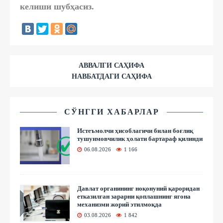
келиши шубҳасиз.
АВВАЛГИ САҲИФА
НАВБАТДАГИ САҲИФА
СЎНГГИ ХАБАРЛАР
Истеъмолчи ҳисоблагичи билан боғлиқ
тушунмовчилик ҳолати бартараф қилинди
06.08.2026
1 166
Давлат органининг ноқонуний қароридан
етказилган зарарни қоплашнинг ягона
механизми жорий этилмоқда
03.08.2026
1 842