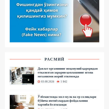
РАСМИЙ
Давлат органининг ноқонуний қароридан
етказилган зарарни қоплашнинг ягона
механизми жорий этилмоқда
03.08.2026
1 842
Ўзбекистонда мол-мулк ва ер солиқлари
бўйича имтиёзлардан фойдаланиш
тартиби белгиланди