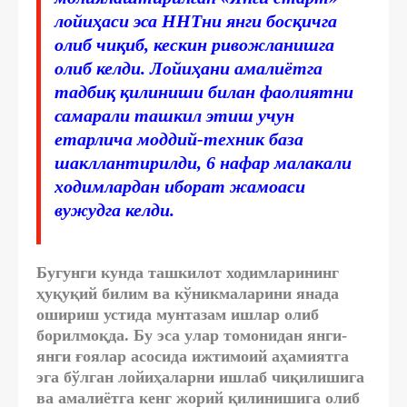
лойиҳаси эса ННТни янги босқичга
олиб чиқиб, кескин ривожланишга
олиб келди. Лойиҳани амалиётга
тадбиқ қилиниши билан фаолиятни
самарали ташкил этиш учун
етарлича моддий-техник база
шакллантирилди, 6 нафар малакали
ходимлардан иборат жамоаси
вужудга келди.
Бугунги кунда ташкилот ходимларининг
ҳуқуқий билим ва кўникмаларини янада
ошириш устида мунтазам ишлар олиб
борилмоқда. Бу эса улар томонидан янги-
янги ғоялар асосида ижтимоий аҳамиятга
эга бўлган лойиҳаларни ишлаб чиқилишига
ва амалиётга кенг жорий қилинишига олиб