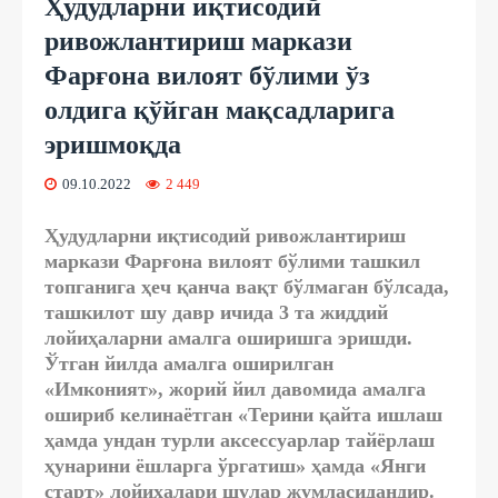
Ҳудудларни иқтисодий
ривожлантириш маркази
Фарғона вилоят бўлими ўз
олдига қўйган мақсадларига
эришмоқда
09.10.2022
2 449
Ҳудудларни иқтисодий ривожлантириш
маркази Фарғона вилоят бўлими ташкил
топганига ҳеч қанча вақт бўлмаган бўлсада,
ташкилот шу давр ичида 3 та жиддий
лойиҳаларни амалга оширишга эришди.
Ўтган йилда амалга оширилган
«Имконият», жорий йил давомида амалга
ошириб келинаётган «Терини қайта ишлаш
ҳамда ундан турли аксессуарлар тайёрлаш
ҳунарини ёшларга ўргатиш» ҳамда «Янги
старт» лойиҳалари шулар жумласидандир.