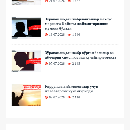
21.07.2026
1 887
Зўравонликдан жабрланганлар махсус
марказга 6 ойгача жойлаштирилиши
мумкин бўлади
13.07.2026
1 940
Зўравонликдан жабр кўрган болалар ва
аёлларни ҳимоя қилиш кучайтирилмоқда
07.07.2026
2 145
Коррупциявий жиноятлар учун
жавобгарлик кучайтирилди
02.07.2026
2 110