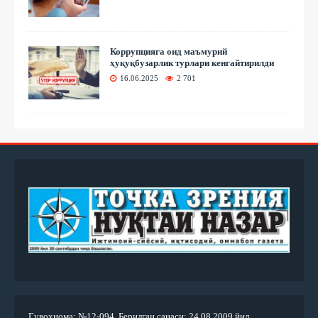
Коррупцияга оид маъмурий
ҳуқуқбузарлик турлари кенгайтирилди
16.06.2025
2 701
Гувоҳнома: №12-094. Берилган санаси: 24.08.2009 йил.