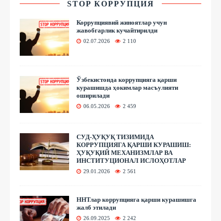
STOP КОРРУПЦИЯ
Коррупциявий жиноятлар учун
жавобгарлик кучайтирилди
02.07.2026
2 110
Ўзбекистонда коррупцияга қарши
курашишда ҳокимлар масъулияти
оширилади
06.05.2026
2 459
СУД-ҲУҚУҚ ТИЗИМИДА
КОРРУПЦИЯГА ҚАРШИ КУРАШИШ:
ҲУҚУҚИЙ МЕХАНИЗМЛАР ВА
ИНСТИТУЦИОНАЛ ИСЛОҲОТЛАР
29.01.2026
2 561
ННТлар коррупцияга қарши курашишга
жалб этилади
26.09.2025
2 242