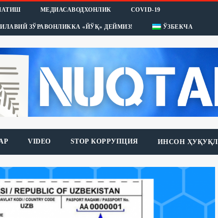
НАТИШ
МЕДИАСАВОДХОНЛИК
COVID-19
ИЛАВИЙ ЗЎРАВОНЛИККА «ЙЎҚ» ДЕЙМИЗ!
ЎЗБЕКЧА
АР
VIDEO
STOP КОРРУПЦИЯ
ИНСОН ҲУҚУҚЛ