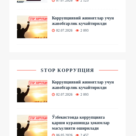
07.07.2026
2 125
Коррупциявий жиноятлар учун
жавобгарлик кучайтирилди
02.07.2026
2 093
STOP КОРРУПЦИЯ
Коррупциявий жиноятлар учун
жавобгарлик кучайтирилди
02.07.2026
2 093
Ўзбекистонда коррупцияга
қарши курашишда ҳокимлар
масъулияти оширилади
06.05.2026
2 457