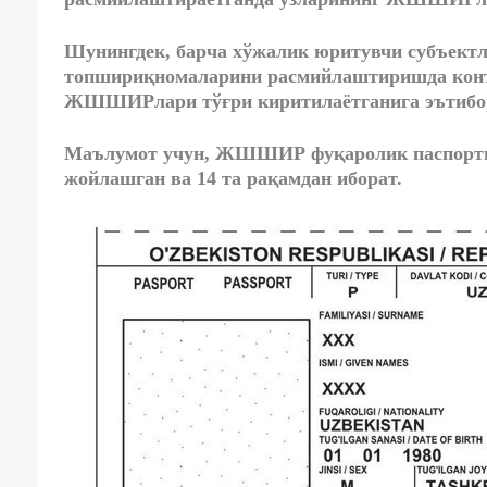
Шунингдек, барча хўжалик юритувчи субъектл
топшириқномаларини расмийлаштиришда конт
ЖШШИРлари тўғри киритилаётганига эътибор
Маълумот учун, ЖШШИР фуқаролик паспортида
жойлашган ва 14 та рақамдан иборат.