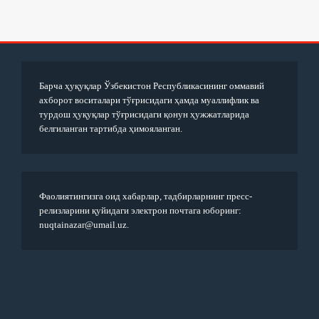
Барча ҳуқуқлар Ўзбекистон Республикасининг оммавий
ахборот воситалари тўғрисидаги ҳамда муаллифлик ва
турдош ҳуқуқлар тўғрисидаги қонун ҳужжатларида
белгиланган тартибда ҳимояланган.
Фаолиятингизга оид хабарлар, тадбирларнинг пресс-
релизларини қуйидаги электрон почтага юборинг:
nuqtainazar@umail.uz.