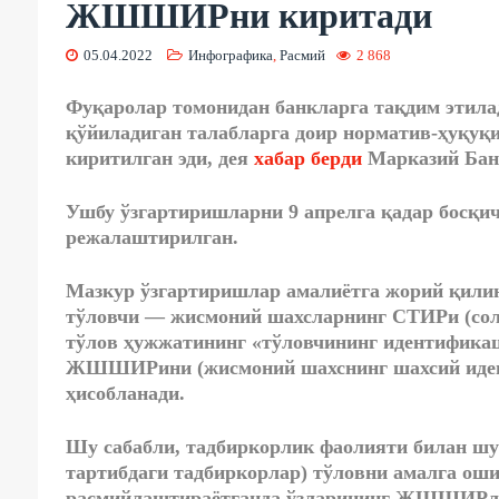
ЖШШИРни киритади
05.04.2022
Инфографика
,
Расмий
2 868
Фуқаролар томонидан банкларга тақдим этил
қўйиладиган талабларга доир норматив-ҳуқуқ
киритилган эди, дея
хабар берди
Марказий Банк
Ушбу ўзгартиришларни 9 апрелга қадар босқич
режалаштирилган.
Мазкур ўзгартиришлар амалиётга жорий қилин
тўловчи — жисмоний шахсларнинг СТИРи (сол
тўлов ҳужжатининг «тўловчининг идентификац
ЖШШИРини (жисмоний шахснинг шахсий иден
ҳисобланади.
Шу сабабли, тадбиркорлик фаолияти билан шу
тартибдаги тадбиркорлар) тўловни амалга ош
расмийлаштираётганда ўзларининг ЖШШИРлар