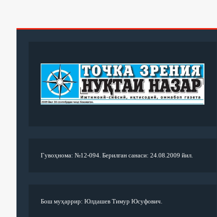
Гувоҳнома: №12-094. Берилган санаси: 24.08.2009 йил.
Бош муҳаррир: Юлдашев Тимур Юсуфович.