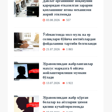
Давлат органининг ноқонуний
қароридан етказилган зарарни
қоплашнинг ягона механизми
жорий этилмоқда
03.08.2026
557
Ўзбекистонда мол-мулк ва ер
солиқлари бўйича имтиёзлардан
фойдаланиш тартиби белгиланди
21.07.2026
1 865
Зўравонликдан жабрланганлар
махсус марказга 6 ойгача
жойлаштирилиши мумкин
бўлади
13.07.2026
1 922
Зўравонликдан жабр кўрган
болалар ва аёлларни ҳимоя
қилиш кучайтирилмоқда