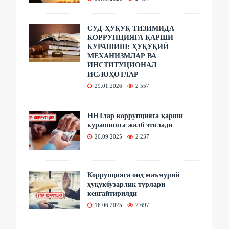
СУД-ҲУҚУҚ ТИЗИМИДА
КОРРУПЦИЯГА ҚАРШИ
КУРАШИШ: ҲУҚУҚИЙ
МЕХАНИЗМЛАР ВА
ИНСТИТУЦИОНАЛ
ИСЛОҲОТЛАР
29.01.2026
2 557
ННТлар коррупцияга қарши
курашишга жалб этилади
26.09.2025
2 237
Коррупцияга оид маъмурий
ҳуқуқбузарлик турлари
кенгайтирилди
16.06.2025
2 697