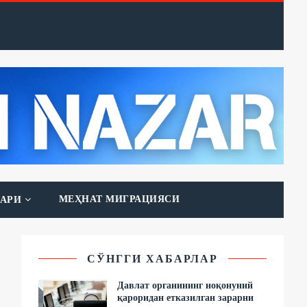
МЕҲНАТ МИГРАЦИЯСИ
АРИ
СЎНГГИ ХАБАРЛАР
Давлат органининг ноқонуний
қароридан етказилган зарарни