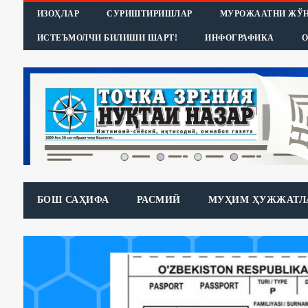
ИЗОҲЛАР
СУРИШТИРИШЛАР
МУРОЖААТНИ ЖЎ
ИСТЕЪМОЛЧИ БИЛИШИ ШАРТ!
ИНФОГРАФИКА
О
БОШ САҲИФА
РАСМИЙ
МУҲИМ ҲУЖЖАТЛ