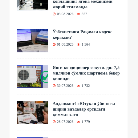
қоплашнинг ягона механизми
жорий этилмоқда
03.08.2026
557
Ўзбекистонга Рақамли кодекс
керакми?
01.08.2026
1 564
Янги кондиционер совутмади: 7,5
миллион сўмлик шартнома бекор
қилинди
30.07.2026
1 732
Алданманг! «Ютуқли ўйин» ва
ширин ваъдалар ортидаги
қиммат хато
28.07.2026
1 779