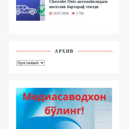
Chevrolet Onix автомобилидаги
носозлик бартараф этилди
24.07.2026
1 781
АРХИВ