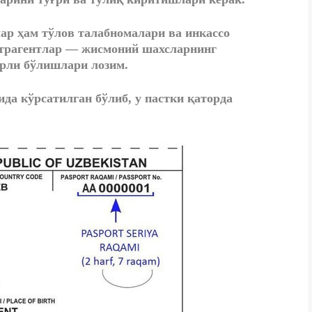
ар ҳам тўлов талабномалари ва инкассо
рагентлар — жисмоний шахсларнинг
ли бўлишлари лозим.
 кўрсатилган бўлиб, у пастки қаторда