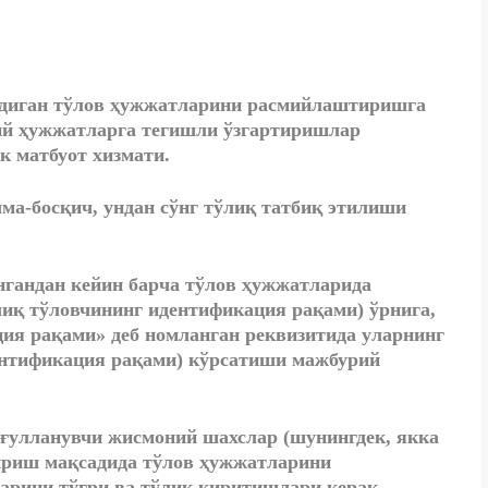
адиган тўлов ҳужжатларини расмийлаштиришга
ий ҳужжатларга тегишли ўзгартиришлар
 матбуот хизмати.
ма-босқич, ундан сўнг тўлиқ татбиқ этилиши
гандан кейин барча тўлов ҳужжатларида
иқ тўловчининг идентификация рақами) ўрнига,
ия рақами» деб номланган реквизитида уларнинг
тификация рақами) кўрсатиши мажбурий
ғулланувчи жисмоний шахслар (шунингдек, якка
ириш мақсадида тўлов ҳужжатларини
ини тўғри ва тўлиқ киритишлари керак.