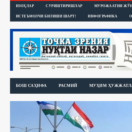
ИЗОҲЛАР
СУРИШТИРИШЛАР
МУРОЖААТНИ ЖЎ
ИСТЕЪМОЛЧИ БИЛИШИ ШАРТ!
ИНФОГРАФИКА
О
БОШ САҲИФА
РАСМИЙ
МУҲИМ ҲУЖЖАТЛ