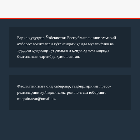
Барча ҳуқуқлар Ўзбекистон Республикасининг оммавий
ахборот воситалари тўғрисидаги ҳамда муаллифлик ва
турдош ҳуқуқлар тўғрисидаги қонун ҳужжатларида
белгиланган тартибда ҳимояланган.
Фаолиятингизга оид хабарлар, тадбирларнинг пресс-
релизларини қуйидаги электрон почтага юборинг:
nuqtainazar@umail.uz.