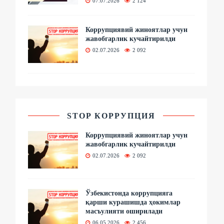
07.07.2026
2 124
Коррупциявий жиноятлар учун
жавобгарлик кучайтирилди
02.07.2026
2 092
STOP КОРРУПЦИЯ
Коррупциявий жиноятлар учун
жавобгарлик кучайтирилди
02.07.2026
2 092
Ўзбекистонда коррупцияга
қарши курашишда ҳокимлар
масъулияти оширилади
06.05.2026
2 456