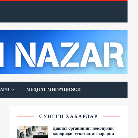
МЕҲНАТ МИГРАЦИЯСИ
АРИ
СЎНГГИ ХАБАРЛАР
Давлат органининг ноқонуний
қароридан етказилган зарарни