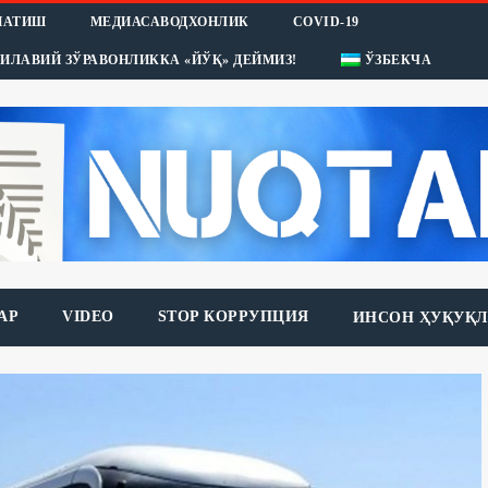
НАТИШ
МЕДИАСАВОДХОНЛИК
COVID-19
ИЛАВИЙ ЗЎРАВОНЛИККА «ЙЎҚ» ДЕЙМИЗ!
ЎЗБЕКЧА
АР
VIDEO
STOP КОРРУПЦИЯ
ИНСОН ҲУҚУҚЛ