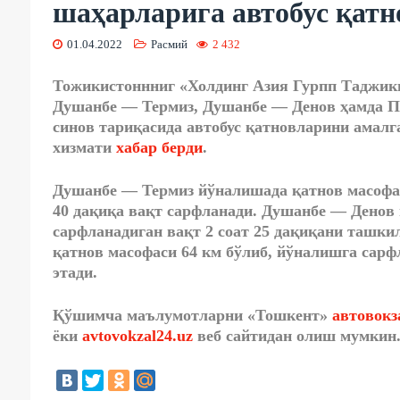
шаҳарларига автобус қатн
01.04.2022
Расмий
2 432
Тожикистоннниг «Холдинг Азия Гурпп Таджики
Душанбе — Термиз, Душанбе — Денов ҳамда 
синов тариқасида автобус қатновларини амалг
хизмати
хабар берди
.
Душанбе — Термиз йўналишада қатнов масофас
40 дақиқа вақт сарфланади. Душанбе — Денов
сарфланадиган вақт 2 соат 25 дақиқани ташк
қатнов масофаси 64 км бўлиб, йўналишга сарфл
этади.
Қўшимча маълумотларни «Тошкент»
автовокз
ёки
avtovokzal24.uz
веб сайтидан олиш мумкин