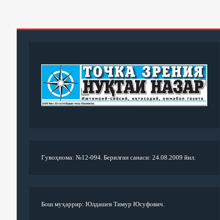
Гувоҳнома: №12-094. Берилган санаси: 24.08.2009 йил.
Бош муҳаррир: Юлдашев Тимур Юсуфович.