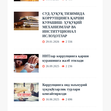
СУД-ҲУҚУҚ ТИЗИМИДА
КОРРУПЦИЯГА ҚАРШИ
КУРАШИШ: ҲУҚУҚИЙ
МЕХАНИЗМЛАР ВА
ИНСТИТУЦИОНАЛ
ИСЛОҲОТЛАР
29.01.2026
2 556
ННТлар коррупцияга қарши
курашишга жалб этилади
26.09.2025
2 236
Коррупцияга оид маъмурий
ҳуқуқбузарлик турлари
кенгайтирилди
16.06.2025
2 696