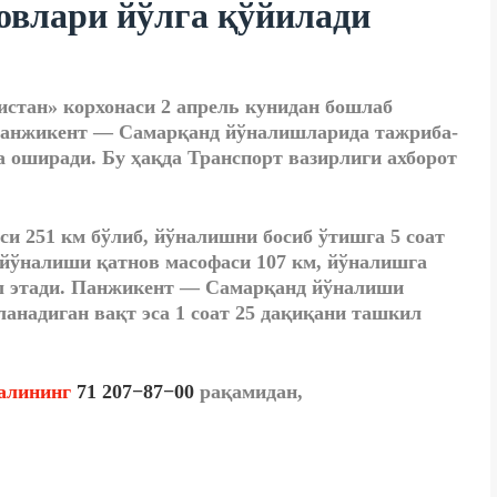
овлари йўлга қўйилади
стан» корхонаси 2 апрель кунидан бошлаб
Панжикент — Самарқанд йўналишларида тажриба-
а оширади. Бу ҳақда Транспорт вазирлиги ахборот
и 251 км бўлиб, йўналишни босиб ўтишга 5 соат
 йўналиши қатнов масофаси 107 км, йўналишга
ил этади. Панжикент — Самарқанд йўналиши
анадиган вақт эса 1 соат 25 дақиқани ташкил
алининг
71 207−87−00
рақамидан,
.