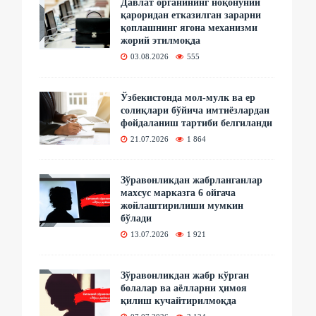
Давлат органининг ноқонуний
қароридан етказилган зарарни
қоплашнинг ягона механизми
жорий этилмоқда
03.08.2026
555
Ўзбекистонда мол-мулк ва ер
солиқлари бўйича имтиёзлардан
фойдаланиш тартиби белгиланди
21.07.2026
1 864
Зўравонликдан жабрланганлар
махсус марказга 6 ойгача
жойлаштирилиши мумкин
бўлади
13.07.2026
1 921
Зўравонликдан жабр кўрган
болалар ва аёлларни ҳимоя
қилиш кучайтирилмоқда