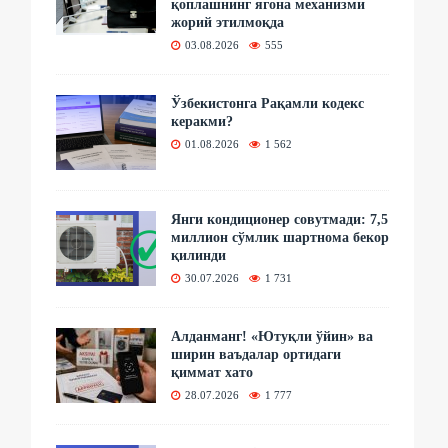
қоплашнинг ягона механизми
жорий этилмоқда
03.08.2026
555
Ўзбекистонга Рақамли кодекс
керакми?
01.08.2026
1 562
Янги кондиционер совутмади: 7,5
миллион сўмлик шартнома бекор
қилинди
30.07.2026
1 731
Алданманг! «Ютуқли ўйин» ва
ширин ваъдалар ортидаги
қиммат хато
28.07.2026
1 777