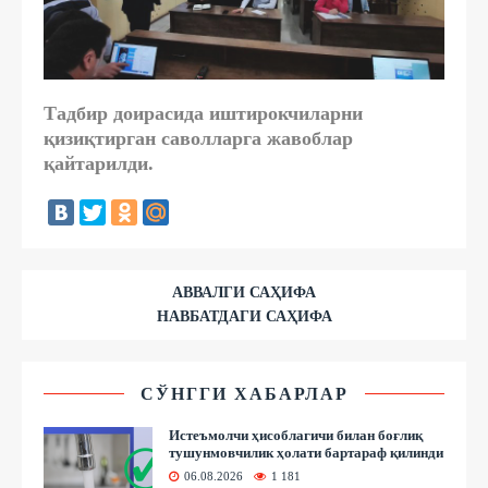
Тадбир доирасида иштирокчиларни
қизиқтирган саволларга жавоблар
қайтарилди.
АВВАЛГИ САҲИФА
НАВБАТДАГИ САҲИФА
СЎНГГИ ХАБАРЛАР
Истеъмолчи ҳисоблагичи билан боғлиқ
тушунмовчилик ҳолати бартараф қилинди
06.08.2026
1 181