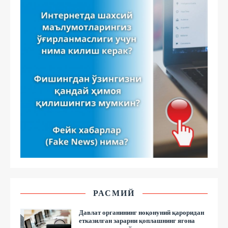
РАСМИЙ
Давлат органининг ноқонуний қароридан
етказилган зарарни қоплашнинг ягона