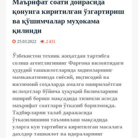
Маърифат соати доирасида
қонунга киритилган ўзгартириш
ва қўшимчалар муҳокама
қилинди
25.03.2022
2 431
Ўзбекистон техник жиҳатдан тартибга
солиш агентлигининг Фарғона вилоятидаги
ҳудудий ташкилотларида ходимларнинг
мамкакатимизда сиёсий, иқтисодий ва
ижтимоий соҳаларда амалга оширилаётган
ислоҳотлар бўйича ҳуқуқий билимларини
ошириб бориш мақсадида тизимли асосда
маърифат соатлари ўтказиб борилмоқда.
Тадбирларни талаб даражасида
ўтказилишини таъминлаш мақсадида
уларга кун тартибига киритилган масалага
дахлдор ташкилот ва идораларнинг