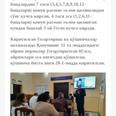
бандлардан 7 таси (3,4,5,7,8,9,10,12-
бандлари) қонун расман эълон қилингандан
сўнг кучга кирган, 4 таси эса (1,2,6,11-
бандлари) қонун расман эълон қилинган
кундан бошлаб 3 ой ўтгач кучга киради.
Киритилган ўзгартириш ва қўшимчалар
натижасида Қонуннинг 11 та моддасидаги
айрим нормалар ўзгартирилган бўлса,
айримлари эса янгитдан қўшилган,
қўшимча битта янги 28-1-модда киритилган.