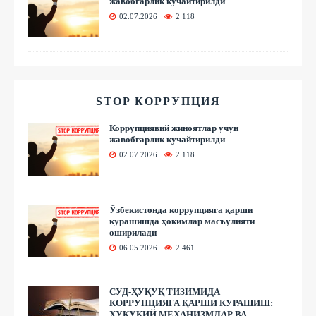
жавобгарлик кучайтирилди
02.07.2026
2 118
STOP КОРРУПЦИЯ
Коррупциявий жиноятлар учун
жавобгарлик кучайтирилди
02.07.2026
2 118
Ўзбекистонда коррупцияга қарши
курашишда ҳокимлар масъулияти
оширилади
06.05.2026
2 461
СУД-ҲУҚУҚ ТИЗИМИДА
КОРРУПЦИЯГА ҚАРШИ КУРАШИШ:
ҲУҚУҚИЙ МЕХАНИЗМЛАР ВА