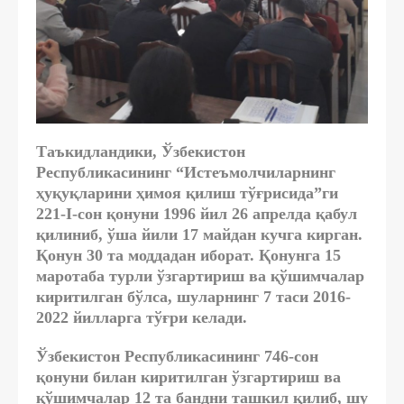
Таъкидландики, Ўзбекистон
Республикасининг “Истеъмолчиларнинг
ҳуқуқларини ҳимоя қилиш тўғрисида”ги
221-I-сон қонуни 1996 йил 26 апрелда қабул
қилиниб, ўша йили 17 майдан кучга кирган.
Қонун 30 та моддадан иборат. Қонунга 15
маротаба турли ўзгартириш ва қўшимчалар
киритилган бўлса, шуларнинг 7 таси 2016-
2022 йилларга тўғри келади.
Ўзбекистон Республикасининг 746-сон
қонуни билан киритилган ўзгартириш ва
қўшимчалар 12 та бандни ташкил қилиб, шу