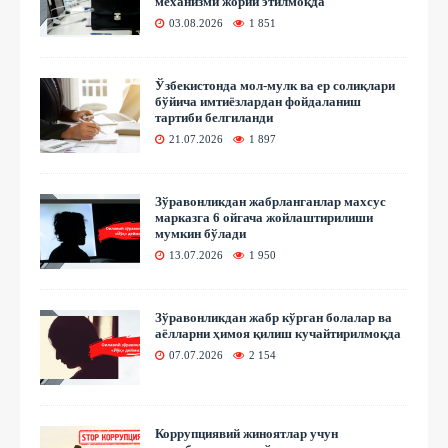
механизми жорий этилмоқда
03.08.2026
1 851
Ўзбекистонда мол-мулк ва ер солиқлари
бўйича имтиёзлардан фойдаланиш
тартиби белгиланди
21.07.2026
1 897
Зўравонликдан жабрланганлар махсус
марказга 6 ойгача жойлаштирилиши
мумкин бўлади
13.07.2026
1 950
Зўравонликдан жабр кўрган болалар ва
аёлларни ҳимоя қилиш кучайтирилмоқда
07.07.2026
2 154
Коррупциявий жиноятлар учун