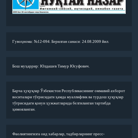
Гувоҳнома: №12-094. Берилган санаси: 24.08.2009 йил.
Бош муҳаррир: Юлдашев Тимур Юсуфович.
Барча ҳуқуқлар Ўзбекистон Республикасининг оммавий ахборот
воситалари тўғрисидаги ҳамда муаллифлик ва турдош ҳуқуқлар
тўғрисидаги қонун ҳужжатларида белгиланган тартибда
ҳимояланган.
Фаолиятингизга оид хабарлар, тадбирларнинг пресс-