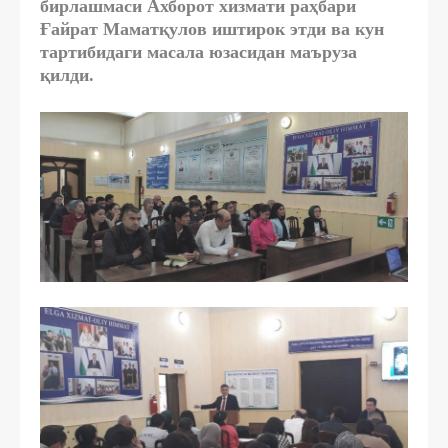
бирлашмаси Ахборот хизмати раҳбари
Ғайрат Маматқулов иштирок этди ва кун
тартибидаги масала юзасидан маъруза
қилди.