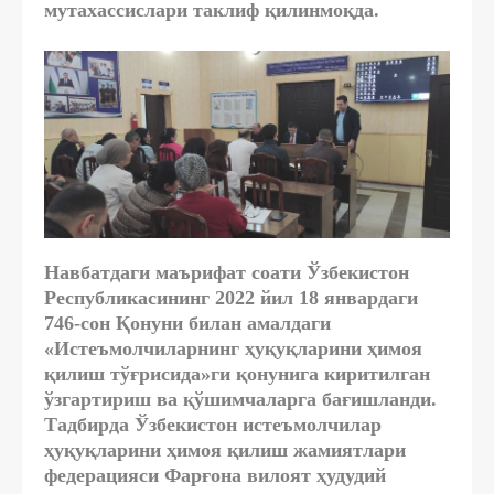
мутахассислари таклиф қилинмоқда.
Навбатдаги маърифат соати Ўзбекистон
Республикасининг 2022 йил 18 январдаги
746-сон Қонуни билан амалдаги
«Истеъмолчиларнинг ҳуқуқларини ҳимоя
қилиш тўғрисида»ги қонунига киритилган
ўзгартириш ва қўшимчаларга бағишланди.
Тадбирда Ўзбекистон истеъмолчилар
ҳуқуқларини ҳимоя қилиш жамиятлари
федерацияси Фарғона вилоят ҳудудий