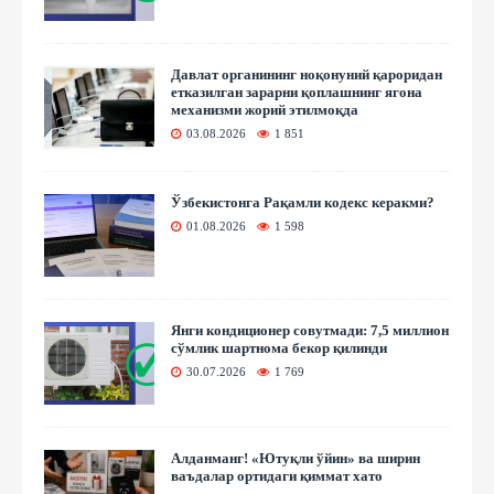
Давлат органининг ноқонуний қароридан
етказилган зарарни қоплашнинг ягона
механизми жорий этилмоқда
03.08.2026
1 851
Ўзбекистонга Рақамли кодекс керакми?
01.08.2026
1 598
Янги кондиционер совутмади: 7,5 миллион
сўмлик шартнома бекор қилинди
30.07.2026
1 769
Алданманг! «Ютуқли ўйин» ва ширин
ваъдалар ортидаги қиммат хато