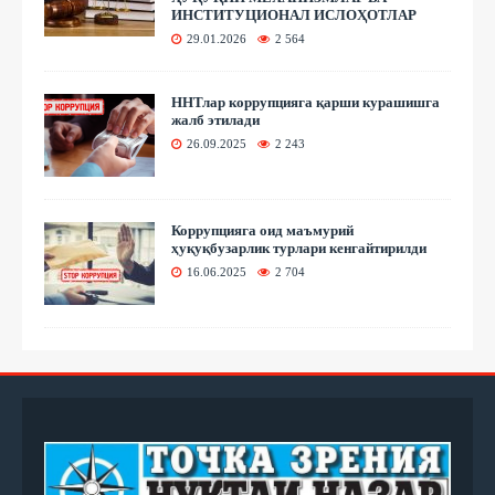
ИНСТИТУЦИОНАЛ ИСЛОҲОТЛАР
29.01.2026
2 564
ННТлар коррупцияга қарши курашишга
жалб этилади
26.09.2025
2 243
Коррупцияга оид маъмурий
ҳуқуқбузарлик турлари кенгайтирилди
16.06.2025
2 704