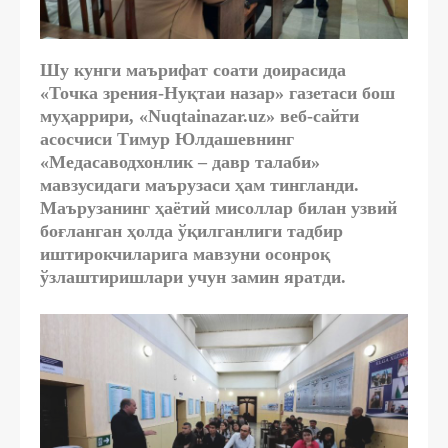
Шу кунги маърифат соати доирасида
«Точка зрения-Нуқтаи назар» газетаси бош
муҳаррири, «Nuqtainazar.uz» веб-сайти
асосчиси Тимур Юлдашевнинг
«Медасаводхонлик – давр талаби»
мавзусидаги маърузаси ҳам тингланди.
Маърузанинг ҳаётий мисоллар билан узвий
боғланган ҳолда ўқилганлиги тадбир
иштирокчиларига мавзуни осонроқ
ўзлаштиришлари учун замин яратди.